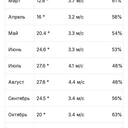
Март
12.8
°
3.7
м/с
61
%
Апрель
16
°
3.2
м/с
58
%
Май
20.4
°
3.3
м/с
54
%
Июнь
24.6
°
3.3
м/с
53
%
Июль
27.6
°
4.1
м/с
48
%
Август
27.8
°
4.4
м/с
48
%
Сентябрь
24.5
°
3.4
м/с
56
%
Октябрь
20
°
3.4
м/с
63
%