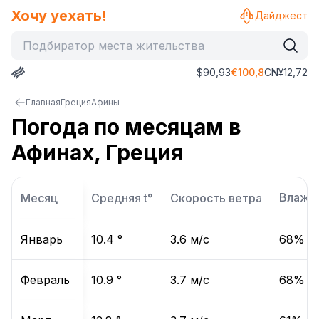
Хочу уехать!
Дайджест
$
90,93
€
100,8
CN¥
12,72
Главная
Греция
Афины
Погода по месяцам в
Афинах, Греция
Влажн
Месяц
Средняя t°
Скорость ветра
Январь
10.4
°
3.6
м/с
68
%
Февраль
10.9
°
3.7
м/с
68
%