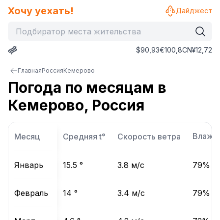
Хочу уехать!
Дайджест
$
90,93
€
100,8
CN¥
12,72
Главная
Россия
Кемерово
Погода по месяцам в
Кемерово, Россия
Влажн
Месяц
Средняя t°
Скорость ветра
Январь
15.5
°
3.8
м/с
79
%
Февраль
14
°
3.4
м/с
79
%