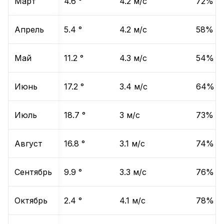
Март
4.6
°
4.2
м/с
72
%
Апрель
5.4
°
4.2
м/с
58
%
Май
11.2
°
4.3
м/с
54
%
Июнь
17.2
°
3.4
м/с
64
%
Июль
18.7
°
3
м/с
73
%
Август
16.8
°
3.1
м/с
74
%
Сентябрь
9.9
°
3.3
м/с
76
%
Октябрь
2.4
°
4.1
м/с
78
%