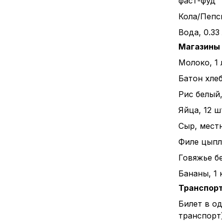
фаст-фуд
Кола/Пепси
Вода, 0.33
Магазины
Молоко, 1 
Батон хлеба
Рис белый, 
Яйца, 12 ш
Сыр, местн
Филе цыпле
Говяжье бе
Бананы, 1 к
Транспор
Билет в о
транспорт