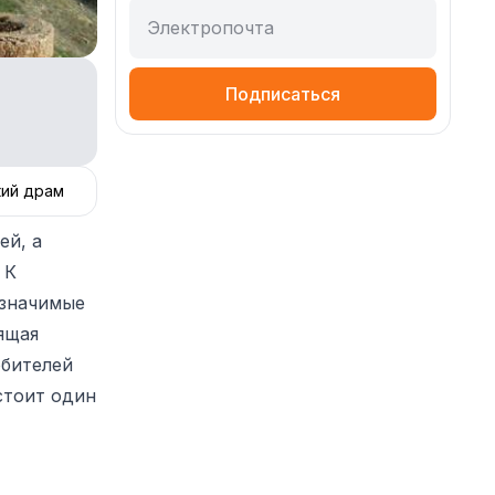
Электропочта
Подписаться
кий драм
ей, а
 К
 значимые
ящая
юбителей
стоит один