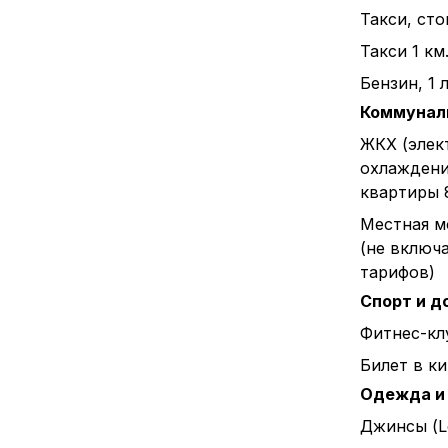
Такси, ст
Такси 1 км
Бензин, 1 л
Коммунал
ЖКХ (элек
охлаждени
квартиры 
Местная м
(не включ
тарифов)
Спорт и д
Фитнес-клу
Билет в к
Одежда и
Джинсы (L