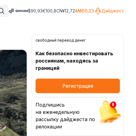
$
90,93
€
100,8
CN¥
12,72
AMD
0,23
Дайджест
свободный перевод денег
Как безопасно инвестировать
россиянам, находясь за
границей
Регистрация
Подпишись
на еженедельную
рассылку дайджеста по
релокации