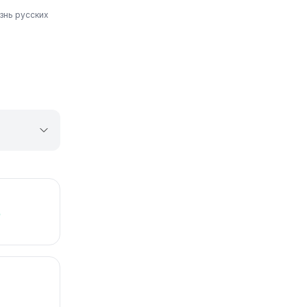
знь русских
%