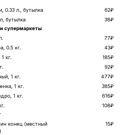
, 0.33 л., бутылка
62₽
 л, бутылка
38₽
 и супермаркеты
л.
77₽
, 0.5 кг.
43₽
1 кг.
185₽
т.
92₽
ый, 1 кг.
477₽
нка, 1 кг.
385₽
дро, 1 кг.
616₽
г.
108₽
т
дин конец (местный
15₽
)