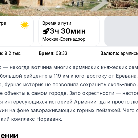
ура
Время в пути
3ч 30мин
Москва-Ехегнадзор
е
:
8,2 тыс.
Время
:
08:33
Валюта
:
армянс
р — некогда вотчина многих армянских княжеских сем
большой райцентр в 119 км к юго-востоку от Еревана.
, бурная история не позволила сохранить сколь-либо
е объекты в самом городе. Зато окрестности — насто
ля интересующихся историей Армении, да и просто л
уин на фоне завораживающих горных пейзажей. Чего 
кий комплекс Нораванк.
мении