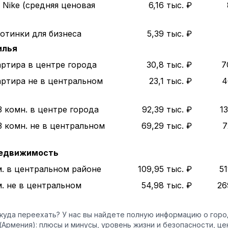
 Nike (средняя ценовая
6,16 тыс. ₽
отинки для бизнеса
5,39 тыс. ₽
илья
артира в центре города
30,8 тыс. ₽
7
артира не в центральном
23,1 тыс. ₽
4
3 комн. в центре города
92,39 тыс. ₽
13
3 комн. не в центральном
69,29 тыс. ₽
7
недвижимость
м. в центральном районе
109,95 тыс. ₽
51
м. не в центральном
54,98 тыс. ₽
26
куда переехать? У нас вы найдете полную информацию о гор
(Армения): плюсы и минусы, уровень жизни и безопасности, це