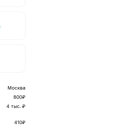
%
Москва
800₽
4 тыс. ₽
410₽