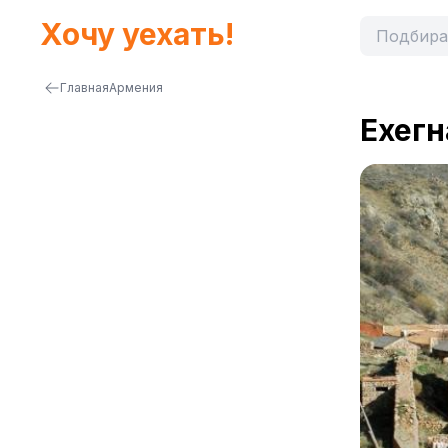
Хочу уехать!
Главная
Армения
Ехегн