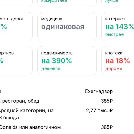
комфортнее
лучше
ость дорог
медицина
интернет
8%
одинаковая
на 143
быстрее
артиры
недвижимость
ипотека
%
на 390%
на 18%
дешевле
дороже
ы
Ехегнадзор
 ресторан, обед
385₽
средней категории, на
2,77 тыс. ₽
 3 блюда
Donalds или аналогичном
385₽