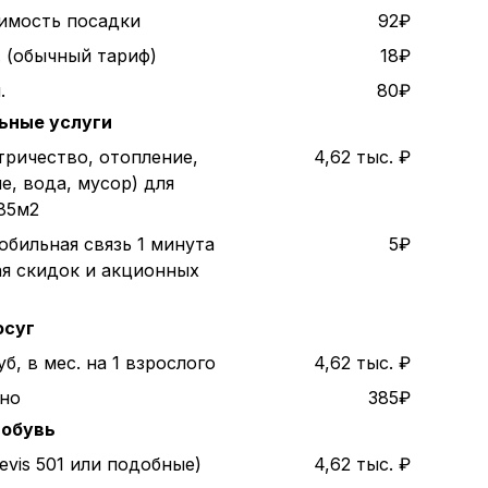
оимость посадки
92₽
. (обычный тариф)
18₽
.
80₽
ьные услуги
тричество, отопление,
4,62 тыс. ₽
е, вода, мусор) для
85м2
обильная связь 1 минута
5₽
ая скидок и акционных
осуг
б, в мес. на 1 взрослого
4,62 тыс. ₽
ино
385₽
 обувь
evis 501 или подобные)
4,62 тыс. ₽