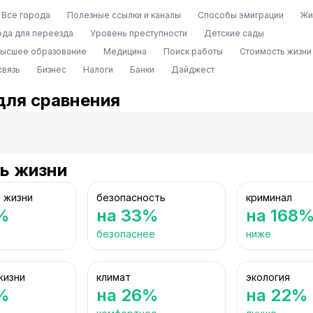
Все города
Полезные ссылки и каналы
Способы эмиграции
Жи
ода для переезда
Уровень преступности
Детские сады
высшее образование
Медицина
Поиск работы
Стоимость жизни
связь
Бизнес
Налоги
Банки
Дайджест
для сравнения
ь жизни
 жизни
безопасность
криминал
%
на 33%
на 168
безопаснее
ниже
жизни
климат
экология
%
на 26%
на 22%