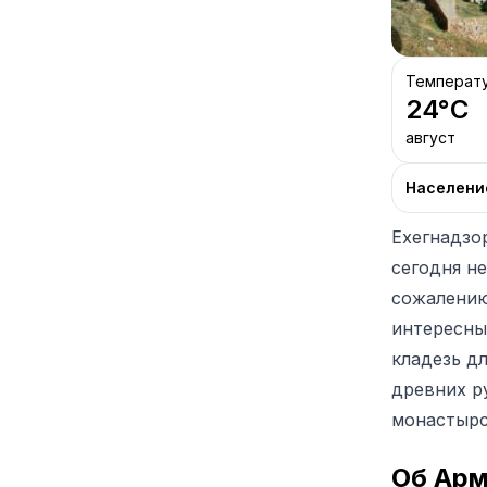
Температ
24
°C
август
Населени
Ехегнадзо
сегодня не
сожалению
интересны
кладезь д
древних р
монастырс
Об Ар