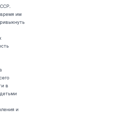
СССР.
 время им
привыкнуть
х
ость
в
сего
ти в
 детьми
оления и