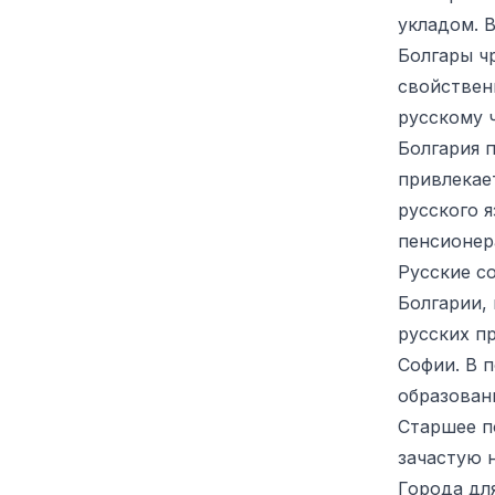
укладом. 
Болгары ч
свойствен
русскому 
Болгария 
привлекае
русского 
пенсионер
Русские с
Болгарии,
русских п
Софии. В 
образован
Старшее п
зачастую 
Города дл