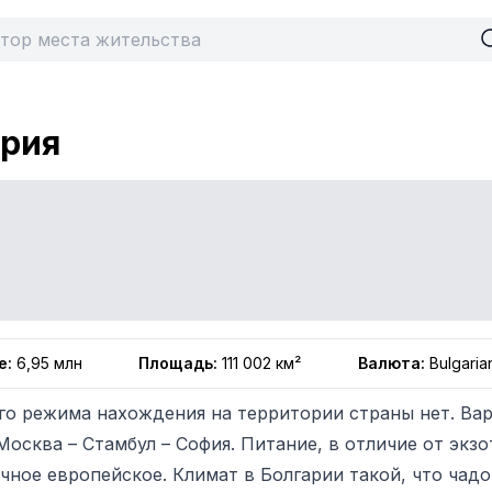
ария
е
:
6,95 млн
Площадь
:
111 002 км²
Валюта
:
Bulgaria
го режима нахождения на территории страны нет. Ва
Москва – Стамбул – София. Питание, в отличие от экз
ычное европейское. Климат в Болгарии такой, что чад