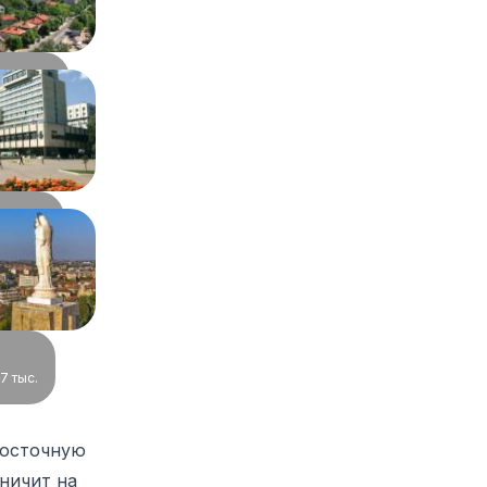
ра
,43 тыс.
83 тыс.
7 тыс.
восточную
ничит на