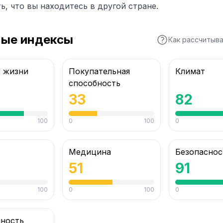
ь, что вы находитесь в другой стране.
ные индексы
Как рассчитыв
о жизни
Покупательная
Климат
способность
33
82
100
0
100
0
Медицина
Безопаснос
51
91
100
0
100
0
нность