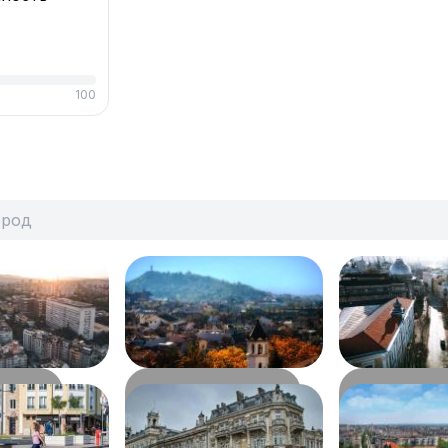
100
Пловдив
Варна
:
1,15 млн
Население:
340,49 тыс.
Население:
312