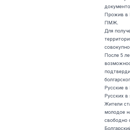
документо
Прожив в 
ПМЖ.
Для получ
территори
совокупно
После 5 л
возможнос
подтверди
болгарско
Русские в
Русских в
Жители ст
молодое на
свободно 
Болгарски