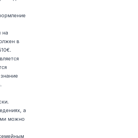
формление
 на
олжен в
10€.
вляется
тся
 знание
.
ски.
едениях, а
ними можно
 семейным