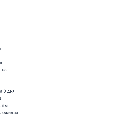
а
ок
 на
а 3 дня.
д.
, вы
, ожидая