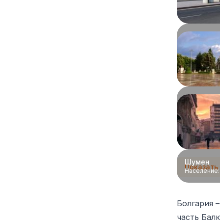
Бургас
Население
Плевен
Население
Шумен
Показать
Население
Болгария 
часть Бал