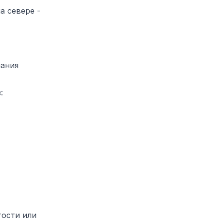
а севере -
чания
:
тости или