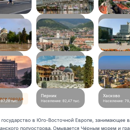
Русе
Стара-Заго
:
226,87 тыс.
Население:
163,71 тыс.
Население:
143
Сливен
Добрич
:
118,68 тыс.
Население:
96,37 тыс.
Население:
94,
Перник
Хасково
 все города
:
87,28 тыс.
Население:
82,47 тыс.
Население:
79,
– государство в Юго-Восточной Европе, занимающее 
канского полуострова. Омывается Чёрным морем и гра