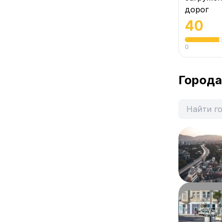
дорог
40
0
Города
София
Население