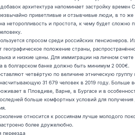
Вдобавок архитектура напоминает застройку времен 
резвычайно приветливые и отзывчивые люди, в то же
на неторопливость и простота, к чему будет сложно 
человеку.
пользуется спросом среди российских пенсионеров. И
т географическое положение страны, распространённ
языка и низкие цены. Для иммиграции на личном счете
а в болгарском банке должно быть минимум 2 000€.
оставляют четвёртую по величине этническую группу 
 насчитывающую 31 679 человек в 2019 году. Больше в
роживает в Пловдиве, Варне, в Бургасе и в особеннос
последней больше комфортных условий для получения
ия.
околение относится к россиянам лучше молодого пок
настроено более дружелюбно.
я переезда