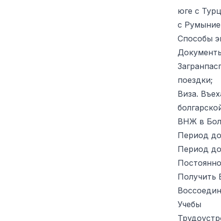
юге с Турц
с Румыние
Способы э
Документы
Загранпас
поездки;
Виза. Въех
болгарско
ВНЖ в Бол
Период до
Период до
Постоянно
Получить 
Воссоедин
Учебы
Трудоустр