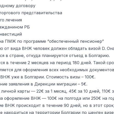
одному договору
торгового представительства
го лечения
ражданином РБ
нвестиций
на ПМЖ по программе “обеспеченный пенсионер”
о от вида ВНЖ человек должен обладать визой D. Он
ся в стране, откуда планируется отъезд в Болгарию.
я в течение 2 месяцев на период 180 дней. Такой ср
ляется для оформления всех необходимых документов
ВНЖ уже в Болгарии. Стоимость ­визы – 100€.
ние заявления в Дирекции миграции – 5€.
личной карты — 22€ за 1 месяц, 45€ за 10 дней, 110€ з
а оформление ВНЖ — 100€ на полгода или 250€ на го
е ВНЖ происходит в течение 90 дней, но в этот срок
е находиться на территории Болгарии по шенген визе