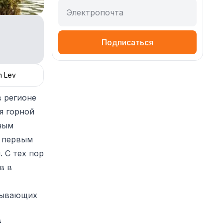
Электропочта
Подписаться
n Lev
в регионе
я горной
ным
я первым
. С тех пор
в в
изывающих