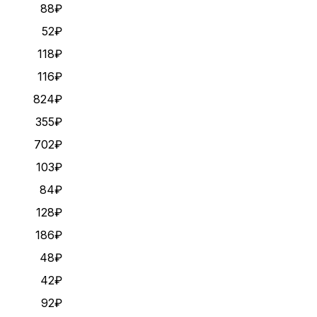
88₽
52₽
118₽
116₽
824₽
355₽
702₽
103₽
84₽
128₽
186₽
48₽
42₽
92₽