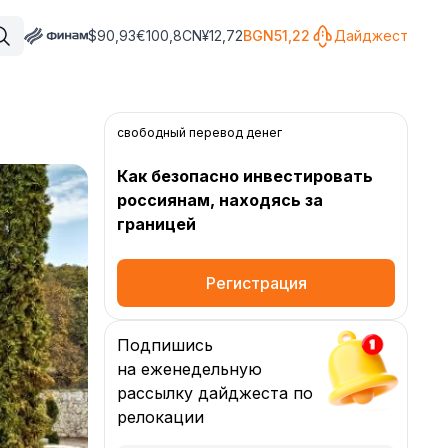
$
90,93
€
100,8
CN¥
12,72
BGN
51,22
Дайджест
свободный перевод денег
Как безопасно инвестировать
россиянам, находясь за
границей
Регистрация
Подпишись
на еженедельную
рассылку дайджеста по
релокации