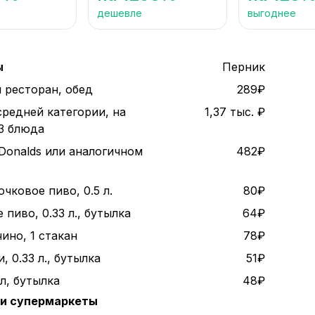
дешевле
выгоднее
ы
Перник
 ресторан, обед
289₽
средней категории, на
1,37 тыс. ₽
 3 блюда
Donalds или аналогичном
482₽
чковое пиво, 0.5 л.
80₽
пиво, 0.33 л., бутылка
64₽
ино, 1 стакан
78₽
, 0.33 л., бутылка
51₽
 л, бутылка
48₽
 и супермаркеты