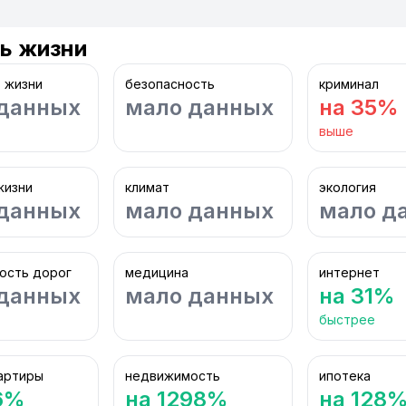
ь жизни
 жизни
безопасность
криминал
данных
мало данных
на 35%
выше
жизни
климат
экология
данных
мало данных
мало д
ость дорог
медицина
интернет
данных
мало данных
на 31%
быстрее
артиры
недвижимость
ипотека
6%
на 1298%
на 128