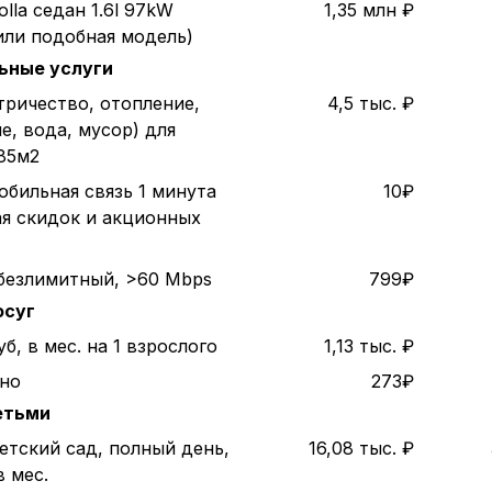
olla седан 1.6l 97kW
1,35 млн ₽
или подобная модель)
ьные услуги
тричество, отопление,
4,5 тыс. ₽
е, вода, мусор) для
85м2
обильная связь 1 минута
10₽
ая скидок и акционных
безлимитный, >60 Mbps
799₽
осуг
б, в мес. на 1 взрослого
1,13 тыс. ₽
ино
273₽
етьми
етский сад, полный день,
16,08 тыс. ₽
в мес.