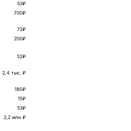
53₽
700₽
72₽
200₽
52₽
2,4 тыс. ₽
180₽
15₽
53₽
2,2 млн ₽