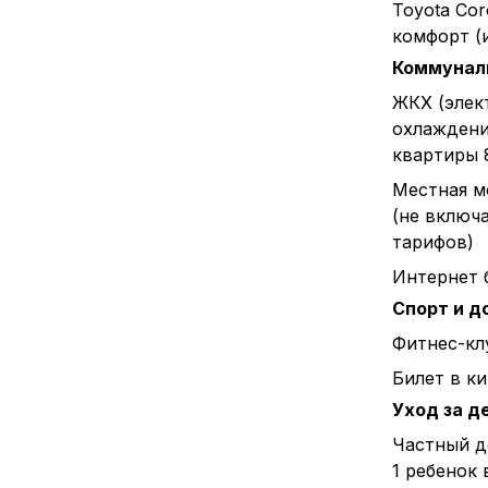
Toyota Cor
комфорт (
Коммунал
ЖКХ (элек
охлаждени
квартиры 
Местная м
(не включ
тарифов)
Интернет 
Спорт и д
Фитнес-клу
Билет в к
Уход за д
Частный д
1 ребенок 