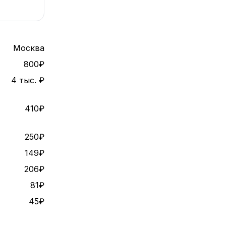
Москва
800₽
4 тыс. ₽
410₽
250₽
149₽
206₽
81₽
45₽