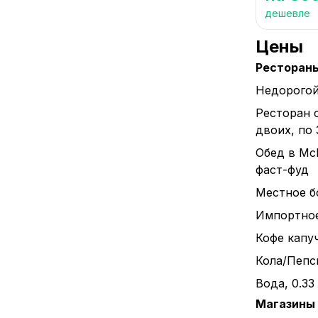
дешевле
Цены
Ресторан
Недорогой
Ресторан 
двоих, по
Обед в Mc
фаст-фуд
Местное бо
Импортное 
Кофе капуч
Кола/Пепси
Вода, 0.33
Магазины