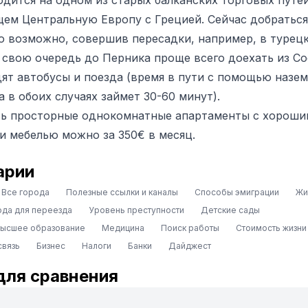
одится на одном из старых балканских торговых путей
ем Центральную Европу с Грецией. Сейчас добраться
ю возможно, совершив пересадки, например, в турец
В свою очередь до Перника проще всего доехать из Со
дят автобусы и поезда (время в пути с помощью назе
 в обоих случаях займет 30-60 минут).
сь просторные однокомнатные апартаменты с хороши
и мебелью можно за 350€ в месяц.
арии
Все города
Полезные ссылки и каналы
Способы эмиграции
Жи
ода для переезда
Уровень преступности
Детские сады
высшее образование
Медицина
Поиск работы
Стоимость жизни
связь
Бизнес
Налоги
Банки
Дайджест
для сравнения