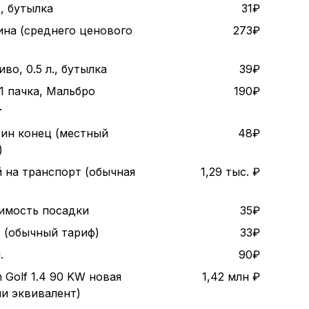
., бутылка
31₽
ина (среднего ценового
273₽
во, 0.5 л., бутылка
39₽
1 пачка, Мальбро
190₽
т
дин конец (местный
48₽
)
 на транспорт (обычная
1,29 тыс. ₽
оимость посадки
35₽
. (обычный тариф)
33₽
.
90₽
 Golf 1.4 90 KW новая
1,42 млн ₽
ли эквивалент)