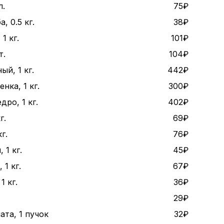
л.
75₽
, 0.5 кг.
38₽
1 кг.
101₽
т.
104₽
ый, 1 кг.
442₽
нка, 1 кг.
300₽
дро, 1 кг.
402₽
г.
69₽
г.
76₽
 1 кг.
45₽
1 кг.
67₽
1 кг.
36₽
29₽
ата, 1 пучок
32₽