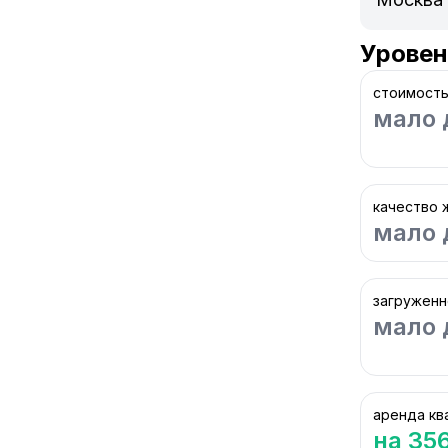
Уровен
стоимость
мало 
качество 
мало 
загруженн
мало 
аренда кв
на 35