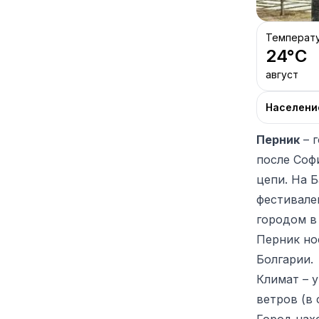
Температ
24
°C
август
Населени
Перник
– г
после Соф
цепи. На 
фестивале
городом в 
Перник но
Болгарии.
Климат – 
ветров (в 