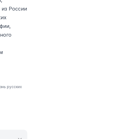
,
 из России
ких
фии,
много
м
знь русских