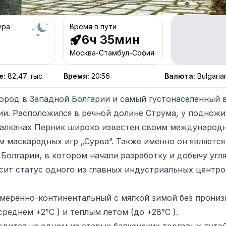
ура
Время в пути
6ч 35мин
Москва-Стамбул-София
е
:
82,47 тыс.
Время
:
20:56
Валюта
:
Bulgaria
ород в Западной Болгарии и самый густонаселенный 
ии. Расположился в речной долине Струма, у подножи
Балканах Перник широко известен своим международ
м маскарадных игр „Сурва”. Также именно он являетс
Болгарии, в котором начали разработку и добычу угля
сит статус одного из главных индустриальных центро
умеренно-континентальный с мягкой зимой без прон
среднем +2°С ) и теплым летом (до +28°С ).