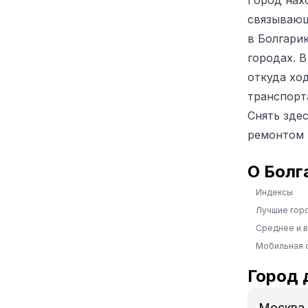
Город нах
связывающ
в Болгари
городах. 
откуда хо
транспорта
Снять зде
ремонтом 
О Болг
Индексы
Лучшие гор
Среднее и 
Мобильная 
Город 