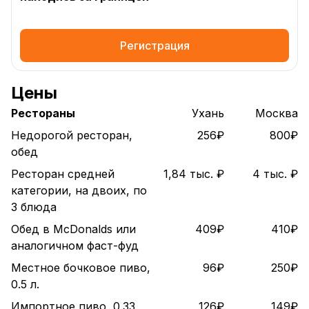
Регистрация
Цены
Рестораны
Ухань
Москва
Недорогой ресторан,
256₽
800₽
обед
Ресторан средней
1,84 тыс. ₽
4 тыс. ₽
категории, на двоих, по
3 блюда
Обед в McDonalds или
409₽
410₽
аналогичном фаст-фуд
Местное бочковое пиво,
96₽
250₽
0.5 л.
Импортное пиво, 0.33
126₽
149₽