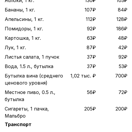
Яблоки, 1 кг.
130₽
103₽
Бананы, 1 кг.
107₽
84₽
Апельсины, 1 кг.
112₽
128₽
Помидоры, 1 кг.
92₽
186₽
Картошка, 1 кг.
63₽
48₽
Лук, 1 кг.
87₽
42₽
Листья салата, 1 пучок
37₽
92₽
Вода, 1.5 л., бутылка
37₽
53₽
Бутылка вина (среднего
1,02 тыс. ₽
700₽
ценового уровня)
Местное пиво, 0.5 л.,
56₽
72₽
бутылка
Сигареты, 1 пачка,
205₽
200₽
Мальбро
Транспорт