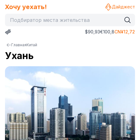
Хочу уехать!
Дайджест
$
90,93
€
100,8
CN¥
12,72
Главная
Китай
Ухань