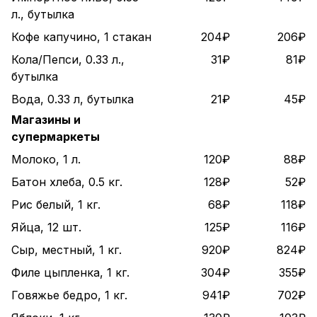
л., бутылка
Кофе капучино, 1 стакан
204₽
206₽
Кола/Пепси, 0.33 л.,
31₽
81₽
бутылка
Вода, 0.33 л, бутылка
21₽
45₽
Магазины и
супермаркеты
Молоко, 1 л.
120₽
88₽
Батон хлеба, 0.5 кг.
128₽
52₽
Рис белый, 1 кг.
68₽
118₽
Яйца, 12 шт.
125₽
116₽
Сыр, местный, 1 кг.
920₽
824₽
Филе цыпленка, 1 кг.
304₽
355₽
Говяжье бедро, 1 кг.
941₽
702₽