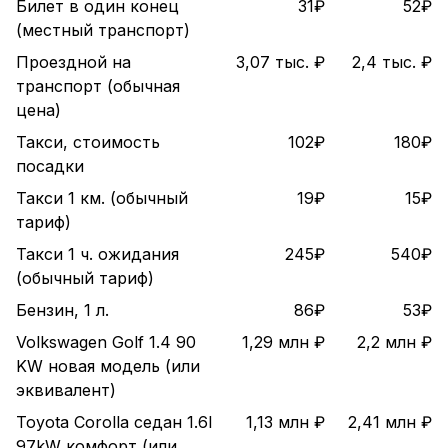
Билет в один конец
31₽
52₽
(местный транспорт)
Проездной на
3,07 тыс. ₽
2,4 тыс. ₽
транспорт (обычная
цена)
Такси, стоимость
102₽
180₽
посадки
Такси 1 км. (обычный
19₽
15₽
тариф)
Такси 1 ч. ожидания
245₽
540₽
(обычный тариф)
Бензин, 1 л.
86₽
53₽
Volkswagen Golf 1.4 90
1,29 млн ₽
2,2 млн ₽
KW новая модель (или
эквивалент)
Toyota Corolla седан 1.6l
1,13 млн ₽
2,41 млн ₽
97kW комфорт (или