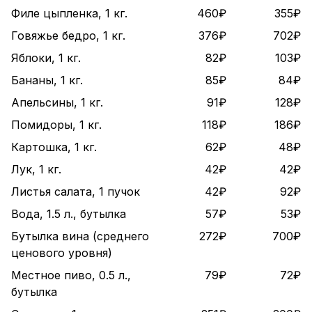
Филе цыпленка, 1 кг.
460₽
355₽
Говяжье бедро, 1 кг.
376₽
702₽
Яблоки, 1 кг.
82₽
103₽
Бананы, 1 кг.
85₽
84₽
Апельсины, 1 кг.
91₽
128₽
Помидоры, 1 кг.
118₽
186₽
Картошка, 1 кг.
62₽
48₽
Лук, 1 кг.
42₽
42₽
Листья салата, 1 пучок
42₽
92₽
Вода, 1.5 л., бутылка
57₽
53₽
Бутылка вина (среднего
272₽
700₽
ценового уровня)
Местное пиво, 0.5 л.,
79₽
72₽
бутылка