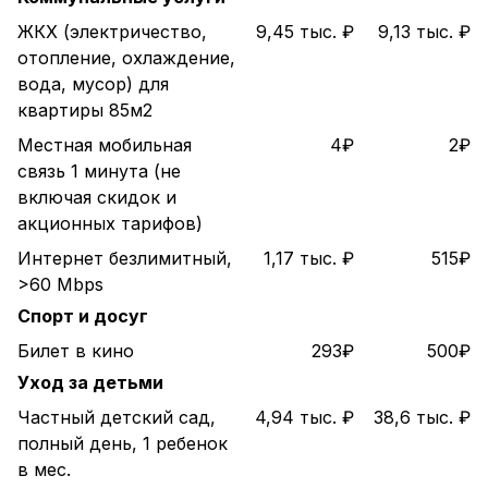
ЖКХ (электричество,
9,45 тыс. ₽
9,13 тыс. ₽
отопление, охлаждение,
вода, мусор) для
квартиры 85м2
Местная мобильная
4₽
2₽
связь 1 минута (не
включая скидок и
акционных тарифов)
Интернет безлимитный,
1,17 тыс. ₽
515₽
>60 Mbps
Спорт и досуг
Билет в кино
293₽
500₽
Уход за детьми
Частный детский сад,
4,94 тыс. ₽
38,6 тыс. ₽
полный день, 1 ребенок
в мес.