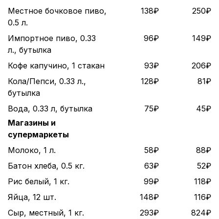
Местное бочковое пиво,
138₽
250₽
0.5 л.
Импортное пиво, 0.33
96₽
149₽
л., бутылка
Кофе капучино, 1 стакан
93₽
206₽
Кола/Пепси, 0.33 л.,
128₽
81₽
бутылка
Вода, 0.33 л, бутылка
75₽
45₽
Магазины и
супермаркеты
Молоко, 1 л.
58₽
88₽
Батон хлеба, 0.5 кг.
63₽
52₽
Рис белый, 1 кг.
99₽
118₽
Яйца, 12 шт.
148₽
116₽
Сыр, местный, 1 кг.
293₽
824₽