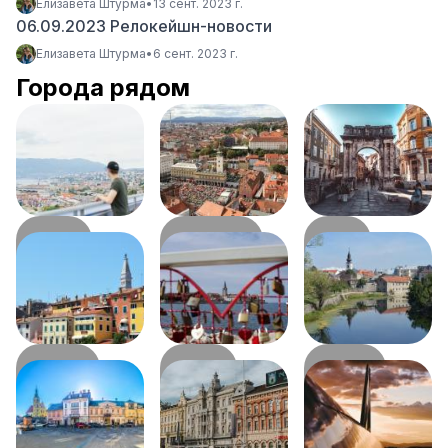
Елизавета Штурма
•
13 сент. 2023 г.
06.09.2023 Релокейшн-новости
Елизавета Штурма
•
6 сент. 2023 г.
Города рядом
Риека
Карловац
Пула
26
км
75
км
76
км
Ровинь
Пореч
Госпич
84
км
87
км
88
км