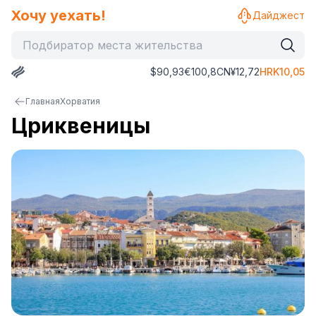
Хочу уехать!
Дайджест
$
90,93
€
100,8
CN¥
12,72
HRK
10,05
Главная
Хорватия
Цриквеницы