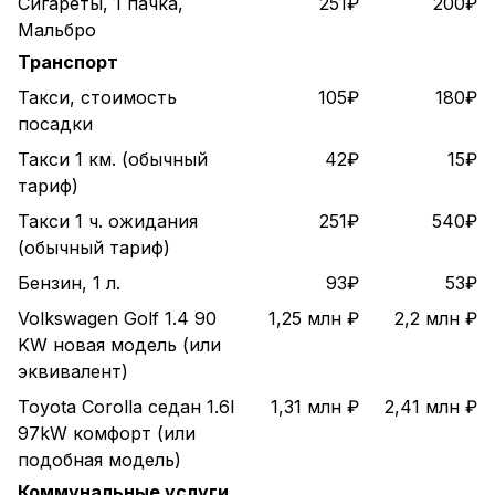
Сигареты, 1 пачка,
251₽
200₽
Мальбро
Транспорт
Такси, стоимость
105₽
180₽
посадки
Такси 1 км. (обычный
42₽
15₽
тариф)
Такси 1 ч. ожидания
251₽
540₽
(обычный тариф)
Бензин, 1 л.
93₽
53₽
Volkswagen Golf 1.4 90
1,25 млн ₽
2,2 млн ₽
KW новая модель (или
эквивалент)
Toyota Corolla седан 1.6l
1,31 млн ₽
2,41 млн ₽
97kW комфорт (или
подобная модель)
Коммунальные услуги