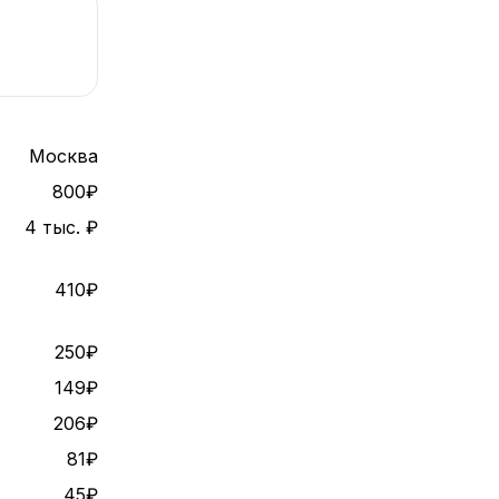
Москва
800₽
4 тыс. ₽
410₽
250₽
149₽
206₽
81₽
45₽