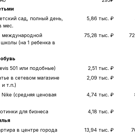
ино
293₽
етьми
етский сад, полный день,
5,86 тыс. ₽
в мес.
ь международной
75,28 тыс. ₽
72
школы (на 1 ребенка в
 обувь
evis 501 или подобные)
2,51 тыс. ₽
атье в сетевом магазине
2,09 тыс. ₽
и т.п.)
 Nike (средняя ценовая
4,74 тыс. ₽
отинки для бизнеса
4,18 тыс. ₽
илья
артира в центре города
13,94 тыс. ₽
7