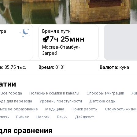
ура
Время в пути
7ч 25мин
Москва-Стамбул-
Загреб
е
:
35,75 тыс.
Время
:
01:31
Валюта
:
куна
атии
Все города
Полезные ссылки и каналы
Способы эмиграции
Жи
ода для переезда
Уровень преступности
Детские сады
высшее образование
Медицина
Поиск работы
Стоимость жизни
связь
Бизнес
Налоги
Банки
Дайджест
для сравнения