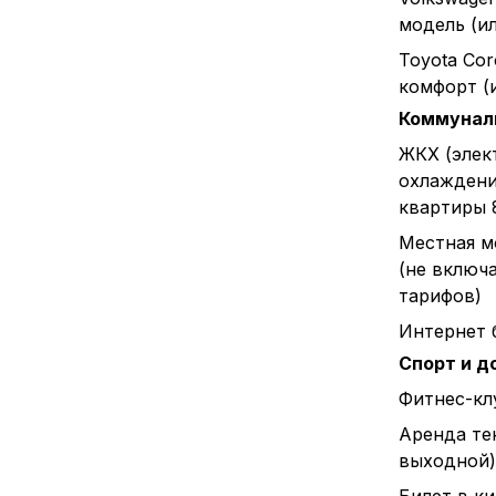
модель (и
Toyota Cor
комфорт (
Коммунал
ЖКХ (элек
охлаждени
квартиры 
Местная м
(не включ
тарифов)
Интернет 
Спорт и д
Фитнес-клу
Аренда тен
выходной)