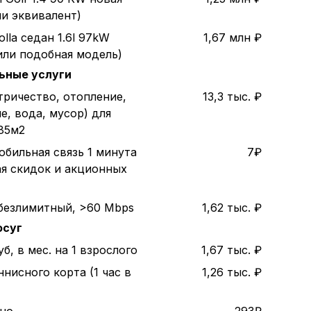
ли эквивалент)
olla седан 1.6l 97kW
1,67 млн ₽
или подобная модель)
ьные услуги
тричество, отопление,
13,3 тыс. ₽
е, вода, мусор) для
85м2
обильная связь 1 минута
7₽
ая скидок и акционных
безлимитный, >60 Mbps
1,62 тыс. ₽
осуг
б, в мес. на 1 взрослого
1,67 тыс. ₽
нисного корта (1 час в
1,26 тыс. ₽