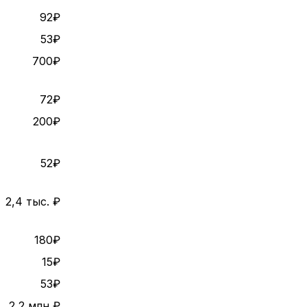
92₽
53₽
700₽
72₽
200₽
52₽
2,4 тыс. ₽
180₽
15₽
53₽
2,2 млн ₽