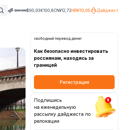
$
90,93
€
100,8
CN¥
12,72
HRK
10,05
Дайджест
свободный перевод денег
Как безопасно инвестировать
россиянам, находясь за
границей
Регистрация
Подпишись
на еженедельную
рассылку дайджеста по
релокации