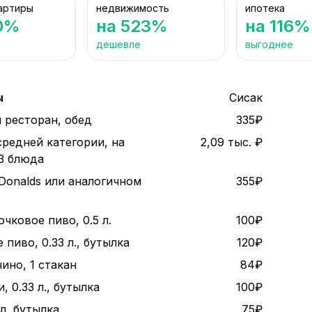
артиры
недвижимость
ипотека
0%
на 523%
на 116%
дешевле
выгоднее
ы
Сисак
 ресторан, обед
335₽
средней категории, на
2,09 тыс. ₽
 3 блюда
Donalds или аналогичном
355₽
чковое пиво, 0.5 л.
100₽
пиво, 0.33 л., бутылка
120₽
ино, 1 стакан
84₽
, 0.33 л., бутылка
100₽
 л, бутылка
75₽