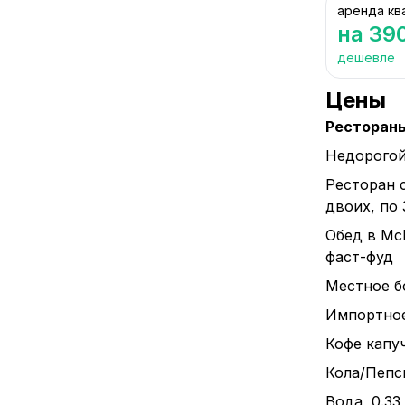
аренда кв
на 39
дешевле
Цены
Ресторан
Недорогой
Ресторан 
двоих, по
Обед в Mc
фаст-фуд
Местное бо
Импортное 
Кофе капуч
Кола/Пепси
Вода, 0.33