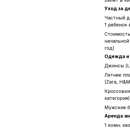
Билет в к
Уход за д
Частный д
1 ребенок 
Стоимост
начальной 
год)
Одежда и
Джинсы (L
Летнее пл
(Zara, H&M 
Кроссовки
категория)
Мужские б
Аренда ж
1 комн. кв