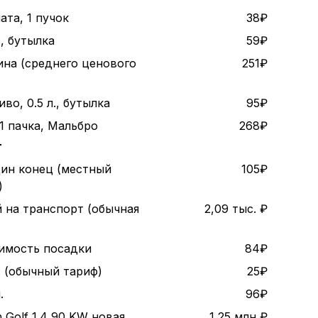
ата, 1 пучок
38₽
., бутылка
59₽
ина (среднего ценового
251₽
во, 0.5 л., бутылка
95₽
1 пачка, Мальбро
268₽
т
дин конец (местный
105₽
)
 на транспорт (обычная
2,09 тыс. ₽
оимость посадки
84₽
. (обычный тариф)
25₽
.
96₽
 Golf 1.4 90 KW новая
1,25 млн ₽