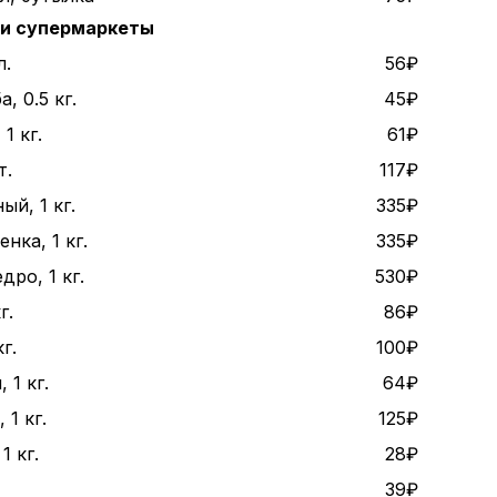
 и супермаркеты
л.
56₽
, 0.5 кг.
45₽
1 кг.
61₽
т.
117₽
ый, 1 кг.
335₽
нка, 1 кг.
335₽
дро, 1 кг.
530₽
г.
86₽
г.
100₽
 1 кг.
64₽
1 кг.
125₽
1 кг.
28₽
39₽