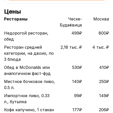
Цены
Рестораны
Ческе-
Москва
Будеёвице
Недорогой ресторан,
499₽
800₽
обед
Ресторан средней
2,18 тыс. ₽
4 тыс. ₽
категории, на двоих, по
3 блюда
Обед в McDonalds или
530₽
410₽
аналогичном фаст-фуд
Местное бочковое пиво,
140₽
250₽
0.5 л.
Импортное пиво, 0.33
99₽
149₽
л., бутылка
Кофе капучино, 1 стакан
177₽
206₽