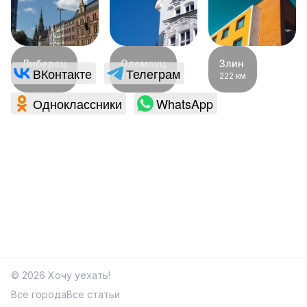
168
км
Либерец
Оломоуц
Злин
ВКонтакте
Телеграм
203
км
212
км
222
км
Одноклассники
WhatsApp
©
2026
Хочу уехать!
Все города
Все статьи