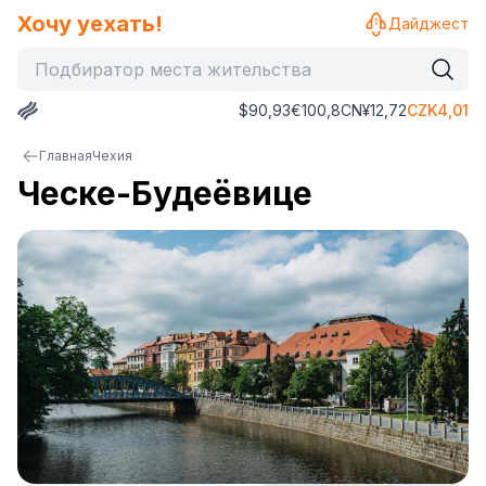
Хочу уехать!
Дайджест
$
90,93
€
100,8
CN¥
12,72
CZK
4,01
Главная
Чехия
Ческе-Будеёвице