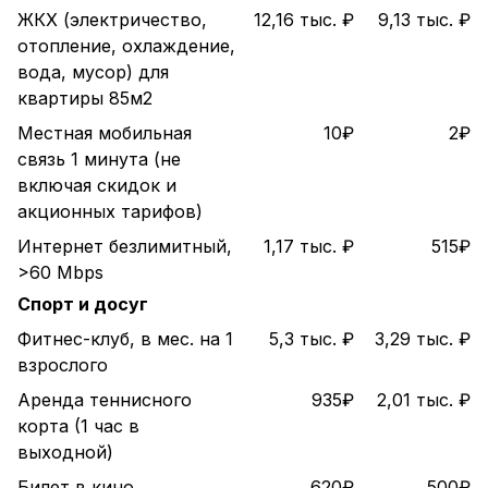
ЖКХ (электричество,
12,16 тыс. ₽
9,13 тыс. ₽
отопление, охлаждение,
вода, мусор) для
квартиры 85м2
Местная мобильная
10₽
2₽
связь 1 минута (не
включая скидок и
акционных тарифов)
Интернет безлимитный,
1,17 тыс. ₽
515₽
>60 Mbps
Спорт и досуг
Фитнес-клуб, в мес. на 1
5,3 тыс. ₽
3,29 тыс. ₽
взрослого
Аренда теннисного
935₽
2,01 тыс. ₽
корта (1 час в
выходной)
Билет в кино
620₽
500₽