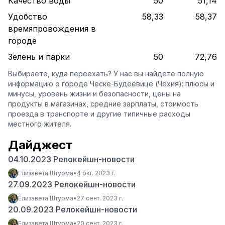
Качество воды
50
51,14
Удобство
58,33
58,37
времяпровождения в
городе
Зелень и парки
50
72,76
Выбираете, куда переехать? У нас вы найдете полную
информацию о городе Ческе-Будеёвице (Чехия): плюсы и
минусы, уровень жизни и безопасности, цены на
продукты в магазинах, средние зарплаты, стоимость
проезда в транспорте и другие типичные расходы
местного жителя.
Дайджест
04.10.2023 Релокейшн-новости
Елизавета Штурма
•
4 окт. 2023 г.
27.09.2023 Релокейшн-новости
Елизавета Штурма
•
27 сент. 2023 г.
20.09.2023 Релокейшн-новости
Елизавета Штурма
•
20 сент. 2023 г.