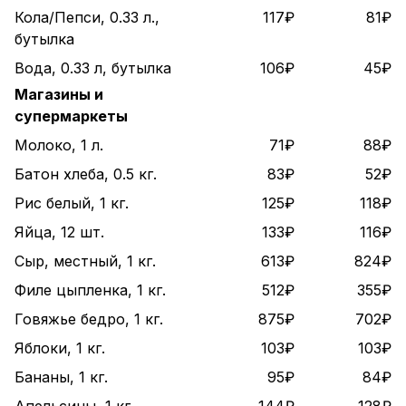
Кола/Пепси, 0.33 л.,
117₽
81₽
бутылка
Вода, 0.33 л, бутылка
106₽
45₽
Магазины и
супермаркеты
Молоко, 1 л.
71₽
88₽
Батон хлеба, 0.5 кг.
83₽
52₽
Рис белый, 1 кг.
125₽
118₽
Яйца, 12 шт.
133₽
116₽
Сыр, местный, 1 кг.
613₽
824₽
Филе цыпленка, 1 кг.
512₽
355₽
Говяжье бедро, 1 кг.
875₽
702₽
Яблоки, 1 кг.
103₽
103₽
Бананы, 1 кг.
95₽
84₽
Апельсины, 1 кг.
144₽
128₽