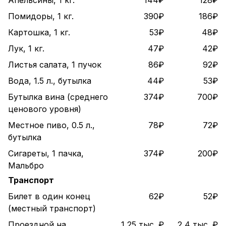
Помидоры, 1 кг.
390₽
186₽
Картошка, 1 кг.
53₽
48₽
Лук, 1 кг.
47₽
42₽
Листья салата, 1 пучок
86₽
92₽
Вода, 1.5 л., бутылка
44₽
53₽
Бутылка вина (среднего
374₽
700₽
ценового уровня)
Местное пиво, 0.5 л.,
78₽
72₽
бутылка
Сигареты, 1 пачка,
374₽
200₽
Мальбро
Транспорт
Билет в один конец
62₽
52₽
(местный транспорт)
Проездной на
1,25 тыс. ₽
2,4 тыс. ₽