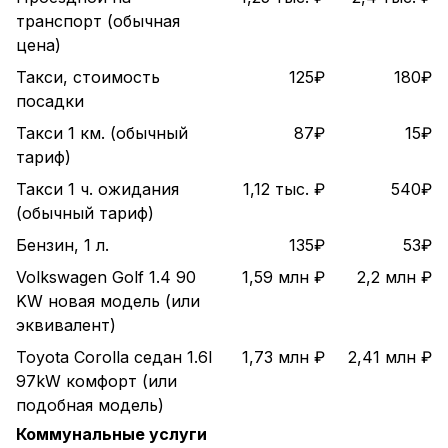
транспорт (обычная
цена)
Такси, стоимость
125₽
180₽
посадки
Такси 1 км. (обычный
87₽
15₽
тариф)
Такси 1 ч. ожидания
1,12 тыс. ₽
540₽
(обычный тариф)
Бензин, 1 л.
135₽
53₽
Volkswagen Golf 1.4 90
1,59 млн ₽
2,2 млн ₽
KW новая модель (или
эквивалент)
Toyota Corolla седан 1.6l
1,73 млн ₽
2,41 млн ₽
97kW комфорт (или
подобная модель)
Коммунальные услуги