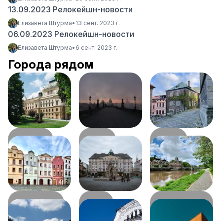
13.09.2023 Релокейшн-новости
Елизавета Штурма
•
13 сент. 2023 г.
06.09.2023 Релокейшн-новости
Елизавета Штурма
•
6 сент. 2023 г.
Города рядом
Пльзень
Прага
Колин
116
км
123
км
128
км
Пардубице
Брно
Градец-
151
км
157
км
Кралове