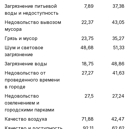
Загрязнение питьевой
7,89
37,38
воды и недоступность
Недовольство вывозом
22,37
43,05
мусора
Грязь и мусор
23,75
35,27
Шум и световое
48,68
51,33
загрязнение
Загрязнение воды
18,75
48,86
Недовольство от
27,27
41,63
проведенного времени
в городе
Недовольство
27,5
27,24
озеленением и
городскими парками
Качество воздуха
71,88
42,47
Качество и доступность
92,11
62,62