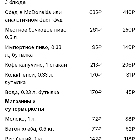
3 блюда
Обед в McDonalds или
635₽
410₽
аналогичном фаст-фуд
Местное бочковое пиво,
261₽
250₽
0.5 л.
Импортное пиво, 0.33
95₽
149₽
л., бутылка
Кофе капучино, 1 стакан
213₽
206₽
Кола/Пепси, 0.33 л.,
170₽
81₽
бутылка
Вода, 0.33 л, бутылка
170₽
45₽
Магазины и
супермаркеты
Молоко, 1 л.
72₽
88₽
Батон хлеба, 0.5 кг.
77₽
52₽
Рис белый, 1 кг.
142₽
118₽