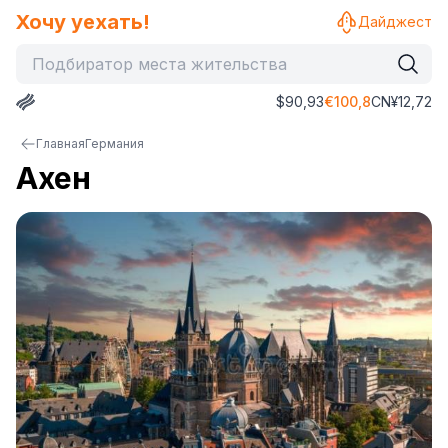
Хочу уехать!
Дайджест
$
90,93
€
100,8
CN¥
12,72
Главная
Германия
Ахен