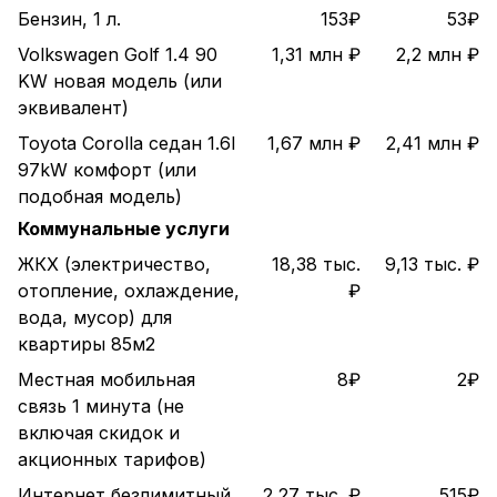
Бензин, 1 л.
153₽
53₽
Volkswagen Golf 1.4 90
1,31 млн ₽
2,2 млн ₽
KW новая модель (или
эквивалент)
Toyota Corolla седан 1.6l
1,67 млн ₽
2,41 млн ₽
97kW комфорт (или
подобная модель)
Коммунальные услуги
ЖКХ (электричество,
18,38 тыс.
9,13 тыс. ₽
отопление, охлаждение,
₽
вода, мусор) для
квартиры 85м2
Местная мобильная
8₽
2₽
связь 1 минута (не
включая скидок и
акционных тарифов)
Интернет безлимитный,
2,27 тыс. ₽
515₽