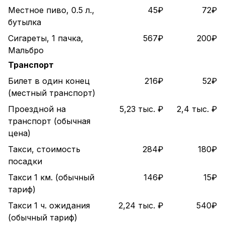
Местное пиво, 0.5 л.,
45₽
72₽
бутылка
Сигареты, 1 пачка,
567₽
200₽
Мальбро
Транспорт
Билет в один конец
216₽
52₽
(местный транспорт)
Проездной на
5,23 тыс. ₽
2,4 тыс. ₽
транспорт (обычная
цена)
Такси, стоимость
284₽
180₽
посадки
Такси 1 км. (обычный
146₽
15₽
тариф)
Такси 1 ч. ожидания
2,24 тыс. ₽
540₽
(обычный тариф)