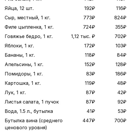
Яйца, 12 шт.
192₽
116₽
Сыр, местный, 1 кг.
773₽
824₽
Филе цыпленка, 1 кг.
724₽
355₽
Говяжье бедро, 1 кг.
1,12 тыс. ₽
702₽
Яблоки, 1 кг.
172₽
103₽
Бананы, 1 кг.
118₽
84₽
Апельсины, 1 кг.
152₽
128₽
Помидоры, 1 кг.
83₽
186₽
Картошка, 1 кг.
119₽
48₽
Лук, 1 кг.
87₽
42₽
Листья салата, 1 пучок
87₽
92₽
Вода, 1.5 л., бутылка
41₽
53₽
Бутылка вина (среднего
447₽
700₽
ценового уровня)