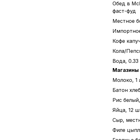
Обед в Mc
фаст-фуд
Местное бо
Импортное 
Кофе капуч
Кола/Пепси
Вода, 0.33
Магазины
Молоко, 1 
Батон хлеба
Рис белый, 
Яйца, 12 ш
Сыр, местн
Филе цыпле