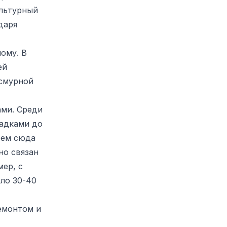
ультурный
даря
ому. В
ей
асмурной
ами. Среди
садками до
тем сюда
но связан
ер, с
ло 30-40
емонтом и