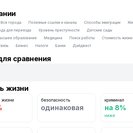
ании
Все города
Полезные ссылки и каналы
Способы эмиграции
Жи
ода для переезда
Уровень преступности
Детские сады
высшее образование
Медицина
Поиск работы
Стоимость жизни
связь
Бизнес
Налоги
Банки
Дайджест
для сравнения
ь жизни
 жизни
безопасность
криминал
%
одинаковая
на 8%
ниже