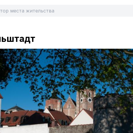
льштадт