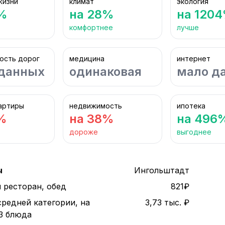
жизни
климат
экология
%
на 28%
на 120
комфортнее
лучше
ость дорог
медицина
интернет
данных
одинаковая
мало д
артиры
недвижимость
ипотека
%
на 38%
на 496
дороже
выгоднее
ы
Ингольштадт
 ресторан, обед
821₽
средней категории, на
3,73 тыс. ₽
 3 блюда