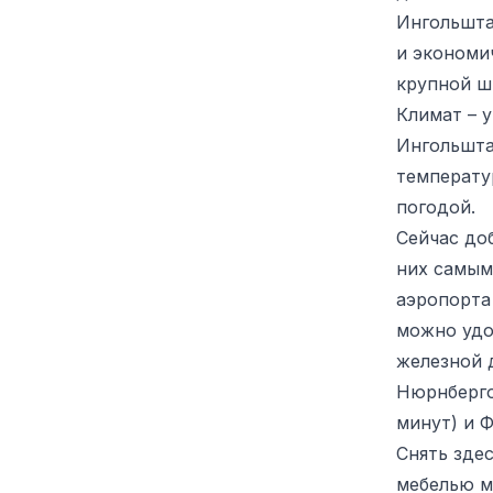
Ингольшта
и экономи
крупной ш
Климат – 
Ингольшта
температу
погодой.
Сейчас до
них самым
аэропорта
можно удо
железной 
Нюрнберго
минут) и 
Снять зде
мебелью мо