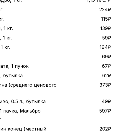
дро, 1 кг.
1,19 тыс. ₽
г.
224₽
г.
115₽
 1 кг.
139₽
1 кг.
59₽
1 кг.
194₽
69₽
ата, 1 пучок
67₽
., бутылка
62₽
ина (среднего ценового
373₽
во, 0.5 л., бутылка
49₽
1 пачка, Мальбро
597₽
т
дин конец (местный
202₽