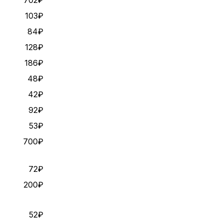
702₽
103₽
84₽
128₽
186₽
48₽
42₽
92₽
53₽
700₽
72₽
200₽
52₽