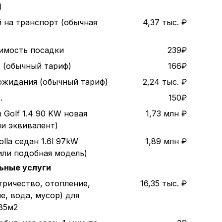
)
 на транспорт (обычная
4,37 тыс. ₽
оимость посадки
239₽
. (обычный тариф)
166₽
 ожидания (обычный тариф)
2,24 тыс. ₽
.
150₽
 Golf 1.4 90 KW новая
1,73 млн ₽
ли эквивалент)
olla седан 1.6l 97kW
1,89 млн ₽
или подобная модель)
ьные услуги
тричество, отопление,
16,35 тыс. ₽
е, вода, мусор) для
85м2