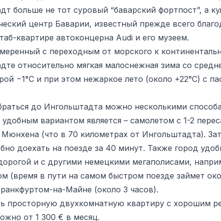
дт больше не тот суровый “баварский фортпост”, а к
ческий центр Баварии, известный прежде всего благо
таб-квартире автоконцерна Audi и его музеем.
умеренный с переходным от морского к континентальн
дте относительно мягкая малоснежная зима со средн
рой −1°C и при этом нежаркое лето (около +22°C) с п
браться до Ингольштадта можно несколькими способ
 удобным вариантом является – самолетом с 1-2 пере
 Мюнхена (что в 70 километрах от Ингольштадта). За
бно доехать на поезде за 40 минут. Также город удоб
дорогой и с другими немецкими мегаполисами, наприм
м (время в пути на самом быстром поезде займет око
Франкфуртом-на-Майне (около 3 часов).
сь просторную двухкомнатную квартиру с хорошим р
жно от 1 300 € в месяц.