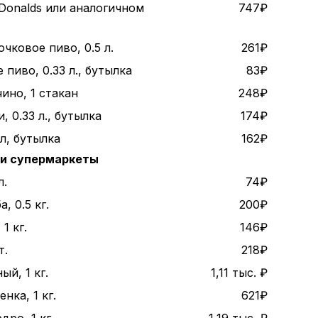
Donalds или аналогичном
747₽
чковое пиво, 0.5 л.
261₽
пиво, 0.33 л., бутылка
83₽
ино, 1 стакан
248₽
, 0.33 л., бутылка
174₽
 л, бутылка
162₽
 и супермаркеты
л.
74₽
, 0.5 кг.
200₽
1 кг.
146₽
т.
218₽
ый, 1 кг.
1,11 тыс. ₽
нка, 1 кг.
621₽