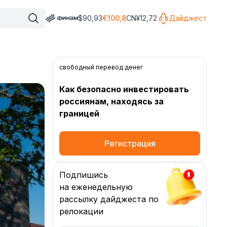
$
90,93
€
100,8
CN¥
12,72
Дайджест
свободный перевод денег
Как безопасно инвестировать
россиянам, находясь за
границей
Регистрация
Подпишись
на еженедельную
рассылку дайджеста по
релокации