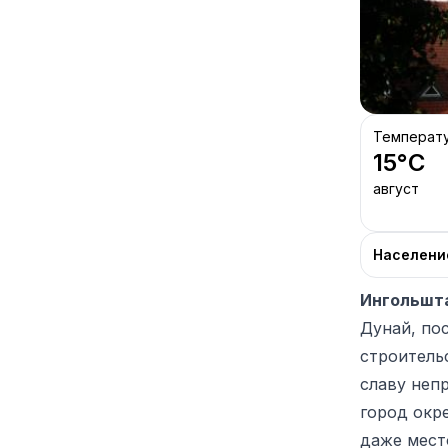
Температ
15
°C
август
Населени
Ингольшт
Дунай, по
строитель
славу неп
город окр
даже мест