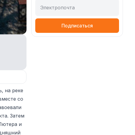
Электропочта
Подписаться
, на реке
вместе со
авоевали
кта. Затем
Лютера и
одняшний