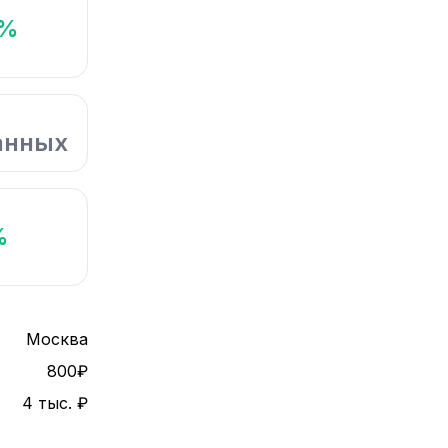
4%
анных
%
Москва
800₽
4 тыс. ₽