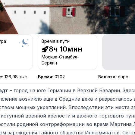
ура
Время в пути
8ч 10мин
Москва-Стамбул-
Берлин
е
:
136,98 тыс.
Время
:
01:02
Валюта
:
евро
адт
– город на юге Германии в Верхней Баварии. Здесь
селение возникло еще в Средние века и разрасталось 
ством мощных укреплений. Впоследствии эти места з
риступной военной крепости и важного торгового пун
естили родиной контрреформации во время Мартина 
ом зарождения тайного общества Иллюминатов. Сег