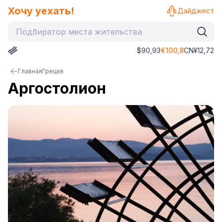
Хочу уехать!
Дайджест
$
90,93
€
100,8
CN¥
12,72
Главная
Греция
Аргостолион