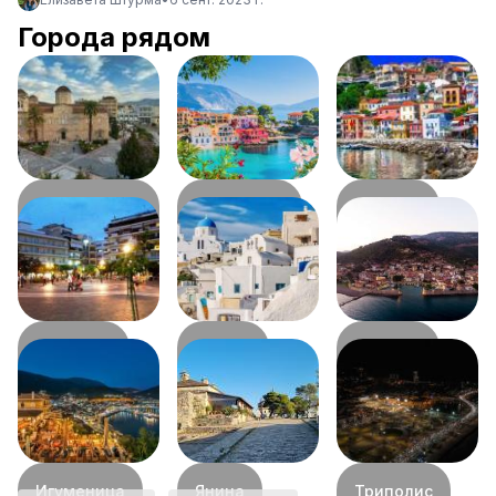
Города рядом
Аргос
Кефалония
Превеза
7
км
89
км
(Лариса)
0
км
Агринион
Пиргос
Навпакт
93
км
100
км
119
км
Игуменица
Янина
Триполис