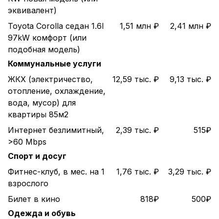
эквивалент)
Toyota Corolla седан 1.6l
1,51 млн ₽
2,41 млн ₽
97kW комфорт (или
подобная модель)
Коммунальные услуги
ЖКХ (электричество,
12,59 тыс. ₽
9,13 тыс. ₽
отопление, охлаждение,
вода, мусор) для
квартиры 85м2
Интернет безлимитный,
2,39 тыс. ₽
515₽
>60 Mbps
Спорт и досуг
Фитнес-клуб, в мес. на 1
1,76 тыс. ₽
3,29 тыс. ₽
взрослого
Билет в кино
818₽
500₽
Одежда и обувь