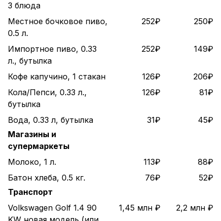
3 блюда
Местное бочковое пиво,
252₽
250₽
0.5 л.
Импортное пиво, 0.33
252₽
149₽
л., бутылка
Кофе капучино, 1 стакан
126₽
206₽
Кола/Пепси, 0.33 л.,
126₽
81₽
бутылка
Вода, 0.33 л, бутылка
31₽
45₽
Магазины и
супермаркеты
Молоко, 1 л.
113₽
88₽
Батон хлеба, 0.5 кг.
76₽
52₽
Транспорт
Volkswagen Golf 1.4 90
1,45 млн ₽
2,2 млн ₽
KW новая модель (или