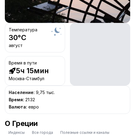
Температура
30
°C
август
Время в пути
5ч 15мин
Москва-Стамбул
Население
:
9,75 тыс.
Время
:
21:32
Валюта
:
евро
О Греции
Индексы
Все города
Полезные ссылки и каналы