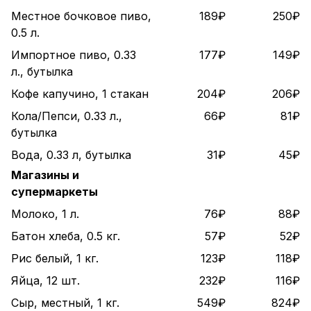
Местное бочковое пиво,
189₽
250₽
0.5 л.
Импортное пиво, 0.33
177₽
149₽
л., бутылка
Кофе капучино, 1 стакан
204₽
206₽
Кола/Пепси, 0.33 л.,
66₽
81₽
бутылка
Вода, 0.33 л, бутылка
31₽
45₽
Магазины и
супермаркеты
Молоко, 1 л.
76₽
88₽
Батон хлеба, 0.5 кг.
57₽
52₽
Рис белый, 1 кг.
123₽
118₽
Яйца, 12 шт.
232₽
116₽
Сыр, местный, 1 кг.
549₽
824₽