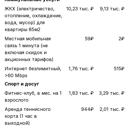
ЖКХ (электричество,
10,23 тыс. ₽
9,13 тыс. ₽
отопление, охлаждение,
вода, мусор) для
квартиры 85м2
Местная мобильная
59₽
2₽
связь 1 минута (не
включая скидок и
акционных тарифов)
Интернет безлимитный,
1,76 тыс. ₽
515₽
>60 Mbps
Спорт и досуг
Фитнес-клуб, в мес. на 1
1,83 тыс. ₽
3,29 тыс. ₽
взрослого
Аренда теннисного
944₽
2,01 тыс. ₽
корта (1 час в
выходной)