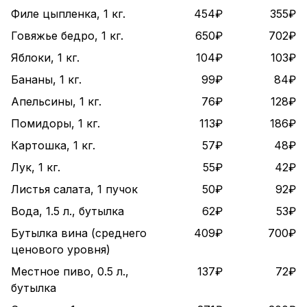
Филе цыпленка, 1 кг.
454₽
355₽
Говяжье бедро, 1 кг.
650₽
702₽
Яблоки, 1 кг.
104₽
103₽
Бананы, 1 кг.
99₽
84₽
Апельсины, 1 кг.
76₽
128₽
Помидоры, 1 кг.
113₽
186₽
Картошка, 1 кг.
57₽
48₽
Лук, 1 кг.
55₽
42₽
Листья салата, 1 пучок
50₽
92₽
Вода, 1.5 л., бутылка
62₽
53₽
Бутылка вина (среднего
409₽
700₽
ценового уровня)
Местное пиво, 0.5 л.,
137₽
72₽
бутылка