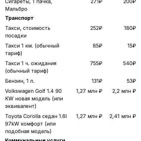
Сигареты, 1 пачка,
271₽
200₽
Мальбро
Транспорт
Такси, стоимость
252₽
180₽
посадки
Такси 1 км. (обычный
85₽
15₽
тариф)
Такси 1 ч. ожидания
755₽
540₽
(обычный тариф)
Бензин, 1 л.
131₽
53₽
Volkswagen Golf 1.4 90
1,27 млн ₽
2,2 млн ₽
KW новая модель (или
эквивалент)
Toyota Corolla седан 1.6l
1,27 млн ₽
2,41 млн ₽
97kW комфорт (или
подобная модель)
Коммунальные услуги