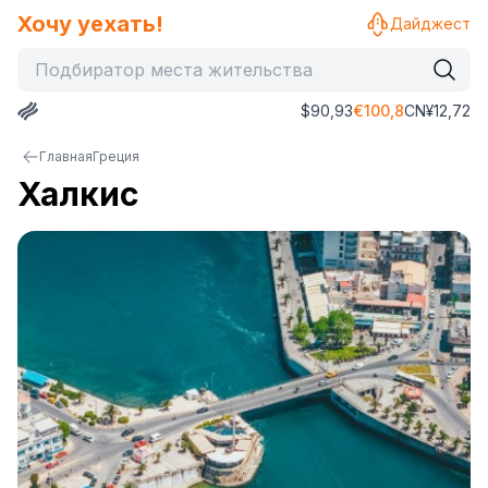
Хочу уехать!
Дайджест
$
90,93
€
100,8
CN¥
12,72
Главная
Греция
Халкиc