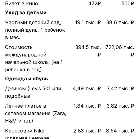
Билет в кино
472₽
500₽
Уход за детьми
Частный детский сад,
19,1 тыс. ₽
38,6 тыс. ₽
полный день, 1 ребенок
в мес.
Стоимость
394,5 тыс.
722,06 тыс.
международной
₽
₽
начальной школы (на 1
ребенка в год)
Одежда и обувь
Джинсы (Levis 501 или
4,49 тыс. ₽
7,42 тыс. ₽
подобные)
Летнее платье в
1,84 тыс. ₽
3,82 тыс. ₽
сетевом магазине (Zara,
H&M и т.п.)
Кроссовки Nike
2,83 тыс. ₽
8,54 тыс. ₽
(средняя ценовая