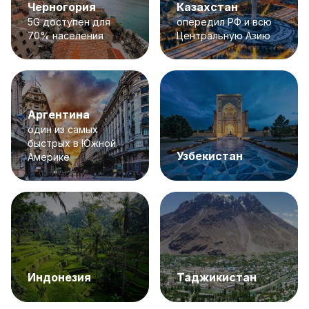
Черногория
Казахстан
5G доступен для
опередил РФ и всю
70% населения
Центральную Азию
Аргентина
один из самых
быстрых в Южной
Узбекистан
Америке
Индонезия
Таджикистан