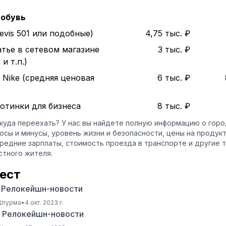
 обувь
evis 501 или подобные)
4,75 тыс. ₽
атье в сетевом магазине
3 тыс. ₽
и т.п.)
 Nike (средняя ценовая
6 тыс. ₽
отинки для бизнеса
8 тыс. ₽
куда переехать? У нас вы найдете полную информацию о гор
люсы и минусы, уровень жизни и безопасности, цены на продук
средние зарплаты, стоимость проезда в транспорте и другие 
тного жителя.
ест
3 Релокейшн-новости
 Штурма
•
4 окт. 2023 г.
3 Релокейшн-новости