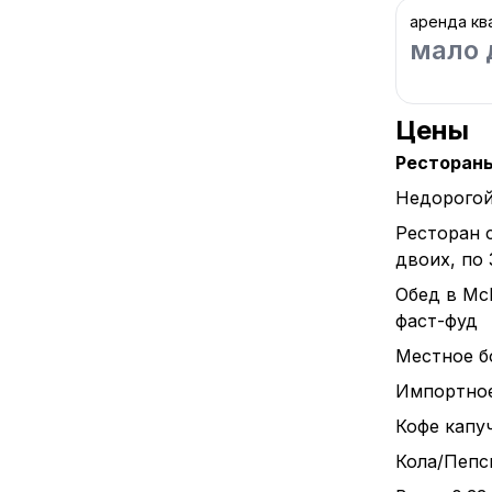
аренда кв
мало 
Цены
Ресторан
Недорогой
Ресторан 
двоих, по
Обед в Mc
фаст-фуд
Местное бо
Импортное 
Кофе капуч
Кола/Пепси