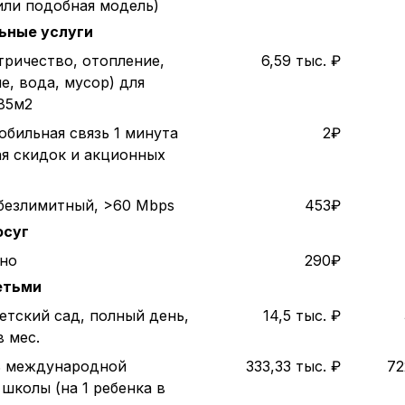
или подобная модель)
ьные услуги
тричество, отопление,
6,59 тыс. ₽
е, вода, мусор) для
85м2
обильная связь 1 минута
2₽
ая скидок и акционных
безлимитный, >60 Mbps
453₽
осуг
ино
290₽
етьми
етский сад, полный день,
14,5 тыс. ₽
в мес.
ь международной
333,33 тыс. ₽
72
школы (на 1 ребенка в