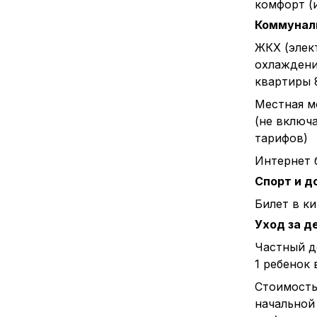
комфорт (
Коммунал
ЖКХ (элек
охлаждени
квартиры 
Местная м
(не включ
тарифов)
Интернет 
Спорт и д
Билет в к
Уход за д
Частный д
1 ребенок 
Стоимост
начальной 