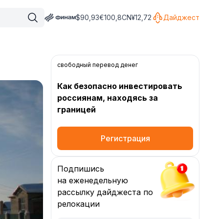
$
90,93
€
100,8
CN¥
12,72
Дайджест
свободный перевод денег
Как безопасно инвестировать
россиянам, находясь за
границей
Регистрация
Подпишись
на еженедельную
рассылку дайджеста по
релокации