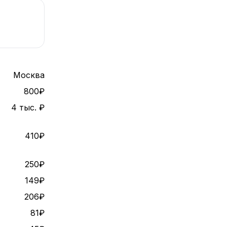
Москва
800₽
4 тыс. ₽
410₽
250₽
149₽
206₽
81₽