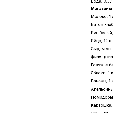
Вода, 0.33
Магазины
Молоко, 1 
Батон хлеба
Рис белый, 
Яйца, 12 ш
Сыр, местн
Филе цыпле
Говяжье бе
Яблоки, 1 к
Бананы, 1 к
Апельсины,
Помидоры, 
Картошка, 