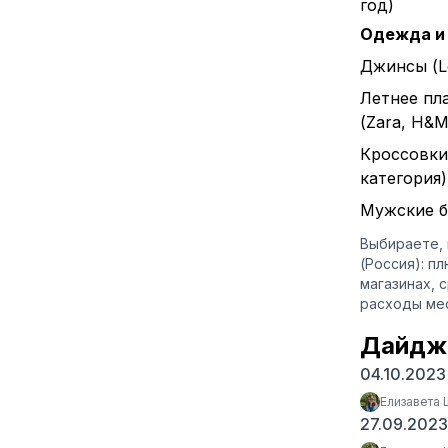
год)
Одежда и
Джинсы (L
Летнее пл
(Zara, H&M 
Кроссовки
категория)
Мужские б
Выбираете, 
(Россия): п
магазинах, 
расходы мес
Дайдж
04.10.202
Елизавета
27.09.202