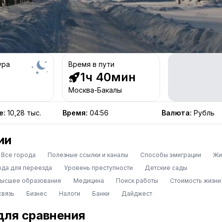
ура
Время в пути
1ч 40мин
Москва-Бакалы
е
:
10,28 тыс.
Время
:
04:56
Валюта
:
Рубль
ии
Все города
Полезные ссылки и каналы
Способы эмиграции
Жи
ода для переезда
Уровень преступности
Детские сады
высшее образование
Медицина
Поиск работы
Стоимость жизни
связь
Бизнес
Налоги
Банки
Дайджест
для сравнения