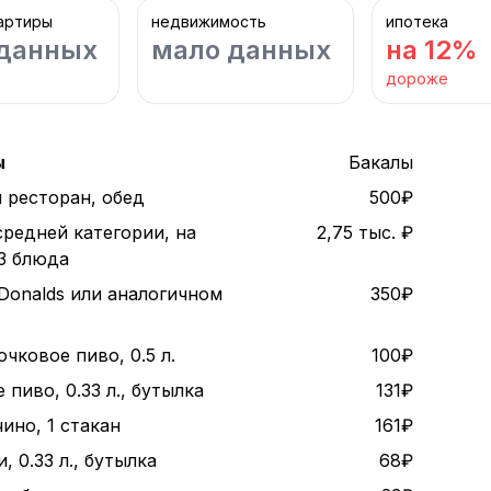
артиры
недвижимость
ипотека
данных
мало данных
на 12%
дороже
ы
Бакалы
 ресторан, обед
500₽
средней категории, на
2,75 тыс. ₽
 3 блюда
Donalds или аналогичном
350₽
чковое пиво, 0.5 л.
100₽
пиво, 0.33 л., бутылка
131₽
ино, 1 стакан
161₽
, 0.33 л., бутылка
68₽