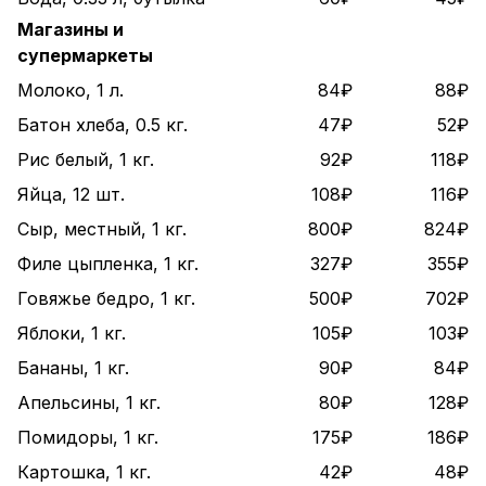
Магазины и
супермаркеты
Молоко, 1 л.
84₽
88₽
Батон хлеба, 0.5 кг.
47₽
52₽
Рис белый, 1 кг.
92₽
118₽
Яйца, 12 шт.
108₽
116₽
Сыр, местный, 1 кг.
800₽
824₽
Филе цыпленка, 1 кг.
327₽
355₽
Говяжье бедро, 1 кг.
500₽
702₽
Яблоки, 1 кг.
105₽
103₽
Бананы, 1 кг.
90₽
84₽
Апельсины, 1 кг.
80₽
128₽
Помидоры, 1 кг.
175₽
186₽
Картошка, 1 кг.
42₽
48₽