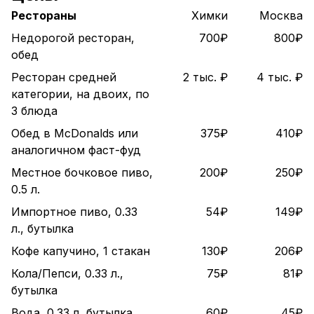
Рестораны
Химки
Москва
Недорогой ресторан,
700₽
800₽
обед
Ресторан средней
2 тыс. ₽
4 тыс. ₽
категории, на двоих, по
3 блюда
Обед в McDonalds или
375₽
410₽
аналогичном фаст-фуд
Местное бочковое пиво,
200₽
250₽
0.5 л.
Импортное пиво, 0.33
54₽
149₽
л., бутылка
Кофе капучино, 1 стакан
130₽
206₽
Кола/Пепси, 0.33 л.,
75₽
81₽
бутылка
Вода, 0.33 л, бутылка
60₽
45₽