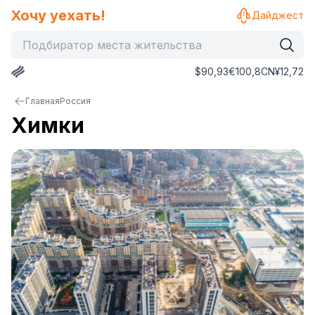
Хочу уехать!
Дайджест
$
90,93
€
100,8
CN¥
12,72
Главная
Россия
Химки