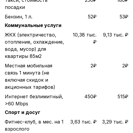
посадки
Бензин, 1 л.
52₽
53₽
Коммунальные услуги
ЖКХ (электричество,
10,38 тыс.
9,13 тыс. ₽
отопление, охлаждение,
₽
вода, мусор) для
квартиры 85м2
Местная мобильная
2₽
2₽
связь 1 минута (не
включая скидок и
акционных тарифов)
Интернет безлимитный,
450₽
515₽
>60 Mbps
Спорт и досуг
Фитнес-клуб, в мес. на 1
3,63 тыс. ₽
3,29 тыс. ₽
взрослого