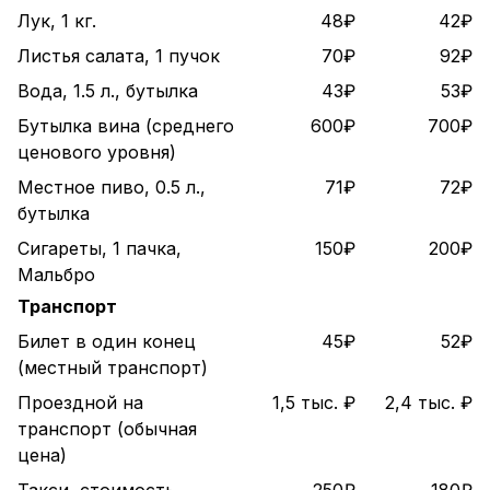
Лук, 1 кг.
48₽
42₽
Листья салата, 1 пучок
70₽
92₽
Вода, 1.5 л., бутылка
43₽
53₽
Бутылка вина (среднего
600₽
700₽
ценового уровня)
Местное пиво, 0.5 л.,
71₽
72₽
бутылка
Сигареты, 1 пачка,
150₽
200₽
Мальбро
Транспорт
Билет в один конец
45₽
52₽
(местный транспорт)
Проездной на
1,5 тыс. ₽
2,4 тыс. ₽
транспорт (обычная
цена)
Такси, стоимость
250₽
180₽