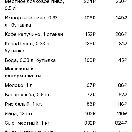
Местное бочковое пиво,
224₽
250₽
0.5 л.
Импортное пиво, 0.33
106₽
149₽
л., бутылка
Кофе капучино, 1 стакан
152₽
206₽
Кола/Пепси, 0.33 л.,
136₽
81₽
бутылка
Вода, 0.33 л, бутылка
100₽
45₽
Магазины и
супермаркеты
Молоко, 1 л.
67₽
88₽
Батон хлеба, 0.5 кг.
77₽
52₽
Рис белый, 1 кг.
88₽
118₽
Яйца, 12 шт.
163₽
116₽
Сыр, местный, 1 кг.
932₽
824₽