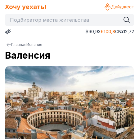
Хочу уехать!
Дайджест
$
90,93
€
100,8
CN¥
12,72
Главная
Испания
Валенсия