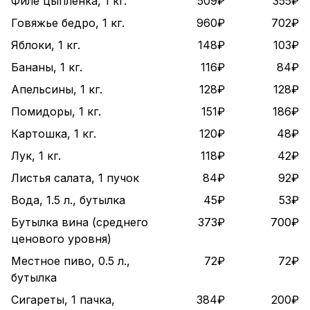
Филе цыпленка, 1 кг.
509₽
355₽
Говяжье бедро, 1 кг.
960₽
702₽
Яблоки, 1 кг.
148₽
103₽
Бананы, 1 кг.
116₽
84₽
Апельсины, 1 кг.
128₽
128₽
Помидоры, 1 кг.
151₽
186₽
Картошка, 1 кг.
120₽
48₽
Лук, 1 кг.
118₽
42₽
Листья салата, 1 пучок
84₽
92₽
Вода, 1.5 л., бутылка
45₽
53₽
Бутылка вина (среднего
373₽
700₽
ценового уровня)
Местное пиво, 0.5 л.,
72₽
72₽
бутылка
Сигареты, 1 пачка,
384₽
200₽