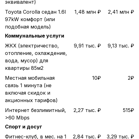
эквивалент)
Toyota Corolla седан 1.6l
1,48 млн ₽
2,41 млн ₽
97kW комфорт (или
подобная модель)
Коммунальные услуги
ЖКХ (электричество,
9,91 тыс. ₽
9,13 тыс. ₽
отопление, охлаждение,
вода, мусор) для
квартиры 85м2
Местная мобильная
10₽
2₽
связь 1 минута (не
включая скидок и
акционных тарифов)
Интернет безлимитный,
2,27 тыс. ₽
515₽
>60 Mbps
Спорт и досуг
Фитнес-клуб, в мес. на 1
2,84 тыс. ₽
3,29 тыс. ₽