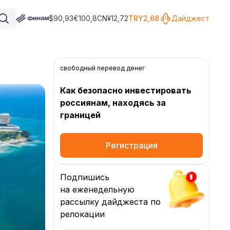
$
90,93
€
100,8
CN¥
12,72
TRY
2,68
Дайджест
свободный перевод денег
Как безопасно инвестировать
россиянам, находясь за
границей
Регистрация
Подпишись
на еженедельную
рассылку дайджеста по
релокации