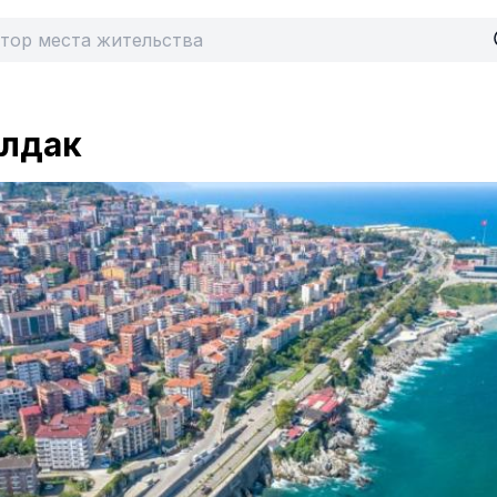
улдак