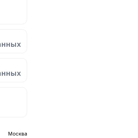
анных
анных
Москва