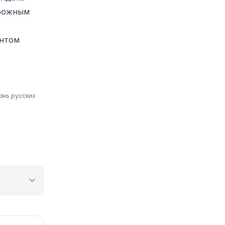
орожным
онтом
знь русских