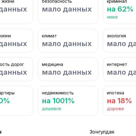
 жизни
безопасность
криминал
данных
мало данных
на 62%
ниже
жизни
климат
экология
данных
мало данных
мало д
ость дорог
медицина
интернет
данных
мало данных
мало д
артиры
недвижимость
ипотека
10%
на 1001%
на 18%
дешевле
дороже
ы
Зонгулдак