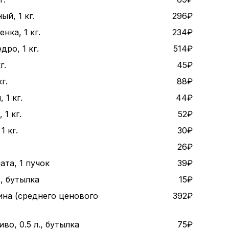
ый, 1 кг.
296₽
нка, 1 кг.
234₽
дро, 1 кг.
514₽
г.
45₽
г.
88₽
 1 кг.
44₽
1 кг.
52₽
1 кг.
30₽
26₽
ата, 1 пучок
39₽
., бутылка
15₽
ина (среднего ценового
392₽
во, 0.5 л., бутылка
75₽