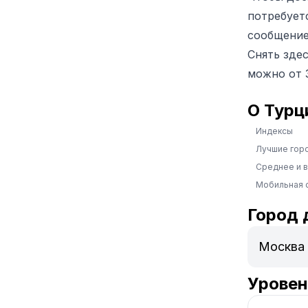
потребует
сообщение
Снять зде
можно от 3
О Турц
Индексы
Лучшие гор
Среднее и 
Мобильная 
Город 
Уровен