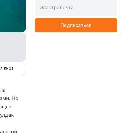
Электропочта
Подписаться
я лира
 в
ами. Но
ающее
гулдак
манской