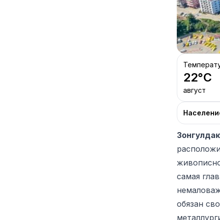
Температ
22
°C
август
Населени
Зонгулдак
расположи
живописно
самая гла
немаловаж
обязан св
металлург