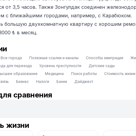
ся от 3,5 часов. Также Зонгулдак соединен железнод
м с ближайшими городами, например, с Карабюком.
сь большую двухкомнатную квартиру с хорошим рем
000 ₺ в месяц.
ии
Все города
Полезные ссылки и каналы
Способы эмиграции
Жи
ода для переезда
Уровень преступности
Детские сады
высшее образование
Медицина
Поиск работы
Стоимость жизни
связь
Бизнес
Налоги
Банки
Дайджест
для сравнения
ь жизни