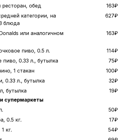
 ресторан, обед
163₽
средней категории, на
627₽
 3 блюда
Donalds или аналогичном
163₽
чковое пиво, 0.5 л.
114₽
пиво, 0.33 л., бутылка
75₽
ино, 1 стакан
100₽
, 0.33 л., бутылка
32₽
 л, бутылка
19₽
 и супермаркеты
л.
50₽
, 0.5 кг.
17₽
1 кг.
54₽
т.
69₽