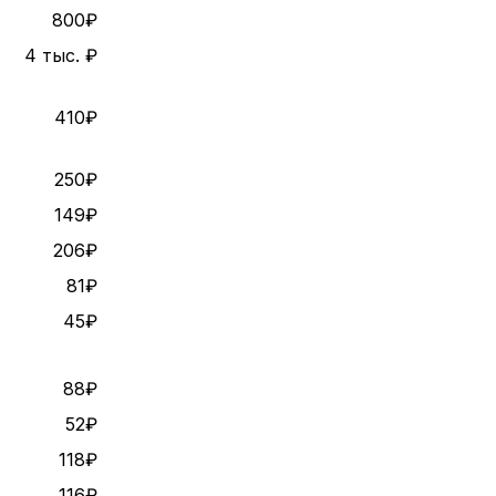
800₽
4 тыс. ₽
410₽
250₽
149₽
206₽
81₽
45₽
88₽
52₽
118₽
116₽