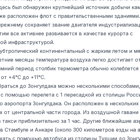
десь был обнаружен крупнейший источник добычи ка
акже расположен флот с правительственными зданиями.
прежнему сохраняет звание двигателя индустриализац
тим все активнее развивается в качестве курорта с
ой инфраструктурой.
субтропический континентальный с жарким летом и мя
летние месяцы температура воздуха легко достигает о
зимний период столбик термометра обычно колеблется
от +4°C до +11°C.
браться до Зонгулдака можно несколькими способами
 с помощью перелета с 1 пересадкой из столицы Росс
о аэропорта Зонгулдака. Он расположен в нескольких
х от центральной части города. Из воздушной гаван
а такси приблизительно за 1 час. Другие ближайшие а
в Стамбуле и Анкаре (около 300 километров езды на а
хать с помощью автобуса из столицы Турции до Зонг