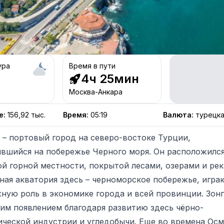
ура
Время в пути
4ч 25мин
Москва-Анкара
е
:
156,92 тыс.
Время
:
05:19
Валюта
:
турецка
– портовый город на северо-востоке Турции,
вшийся на побережье Черного моря. Он расположился
й горной местности, покрытой лесами, озерами и рек
вная акватория здесь – черноморское побережье, игр
ную роль в экономике города и всей провинции. Зон
оим появлением благодаря развитию здесь чёрно-
ической индустрии и угледобычи. Еще во времена Ос