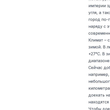
империи з
угля, а т
город по-
наряду с э
современн
Климат – 
зимой. В 
+27°C. В 
диапазоне 
Сейчас до
например,
небольшог
километра
доехать н
находятся 
Чтобы дое