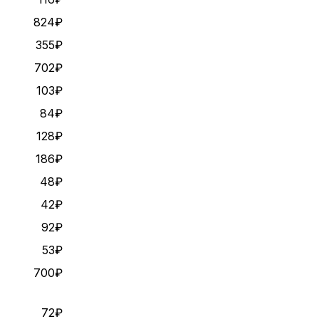
824₽
355₽
702₽
103₽
84₽
128₽
186₽
48₽
42₽
92₽
53₽
700₽
72₽