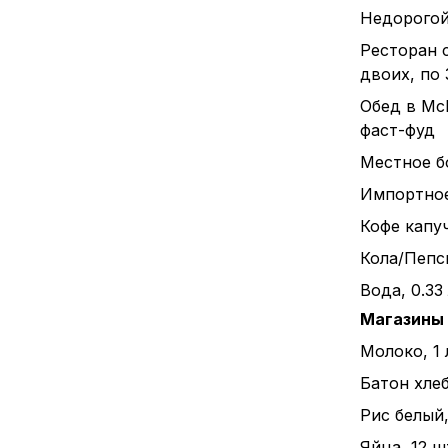
Недорогой
Ресторан 
двоих, по
Обед в Mc
фаст-фуд
Местное бо
Импортное 
Кофе капуч
Кола/Пепси
Вода, 0.33
Магазины
Молоко, 1 
Батон хлеба
Рис белый, 
Яйца, 12 ш