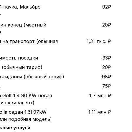
1 пачка, Мальбро
92₽
т
дин конец (местный
20₽
)
 на транспорт (обычная
1,31 тыс. ₽
оимость посадки
33₽
. (обычный тариф)
20₽
 ожидания (обычный тариф)
98₽
.
75₽
 Golf 1.4 90 KW новая
1,7 млн ₽
ли эквивалент)
olla седан 1.6l 97kW
1,11 млн ₽
или подобная модель)
ьные услуги