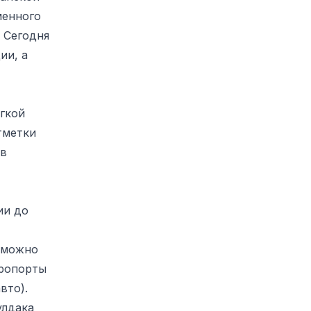
менного
 Сегодня
ии, а
гкой
тметки
 в
,
ии до
и можно
эропорты
вто).
улдака