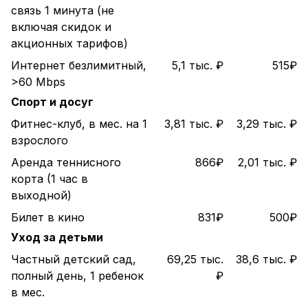
связь 1 минута (не
включая скидок и
акционных тарифов)
Интернет безлимитный,
5,1 тыс. ₽
515₽
>60 Mbps
Спорт и досуг
Фитнес-клуб, в мес. на 1
3,81 тыс. ₽
3,29 тыс. ₽
взрослого
Аренда теннисного
866₽
2,01 тыс. ₽
корта (1 час в
выходной)
Билет в кино
831₽
500₽
Уход за детьми
Частный детский сад,
69,25 тыс.
38,6 тыс. ₽
полный день, 1 ребенок
₽
в мес.