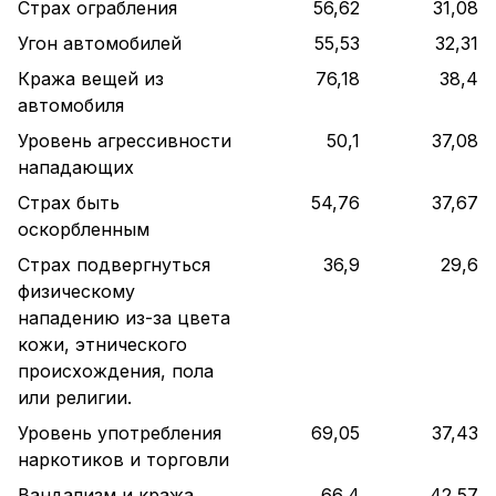
Страх ограбления
56,62
31,08
Угон автомобилей
55,53
32,31
Кража вещей из
76,18
38,4
автомобиля
Уровень агрессивности
50,1
37,08
нападающих
Страх быть
54,76
37,67
оскорбленным
Страх подвергнуться
36,9
29,6
физическому
нападению из-за цвета
кожи, этнического
происхождения, пола
или религии.
Уровень употребления
69,05
37,43
наркотиков и торговли
Вандализм и кража
66,4
42,57