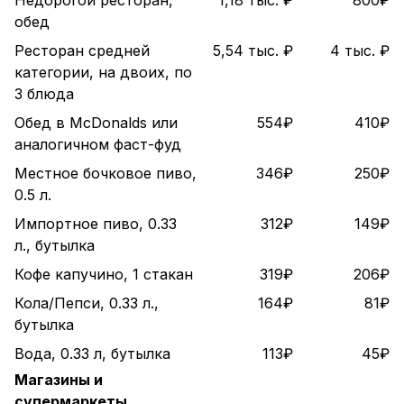
Недорогой ресторан,
1,18 тыс. ₽
800₽
обед
Ресторан средней
5,54 тыс. ₽
4 тыс. ₽
категории, на двоих, по
3 блюда
Обед в McDonalds или
554₽
410₽
аналогичном фаст-фуд
Местное бочковое пиво,
346₽
250₽
0.5 л.
Импортное пиво, 0.33
312₽
149₽
л., бутылка
Кофе капучино, 1 стакан
319₽
206₽
Кола/Пепси, 0.33 л.,
164₽
81₽
бутылка
Вода, 0.33 л, бутылка
113₽
45₽
Магазины и
супермаркеты