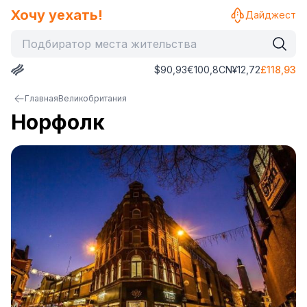
Хочу уехать!
Дайджест
$
90,93
€
100,8
CN¥
12,72
£
118,93
Главная
Великобритания
Норфолк