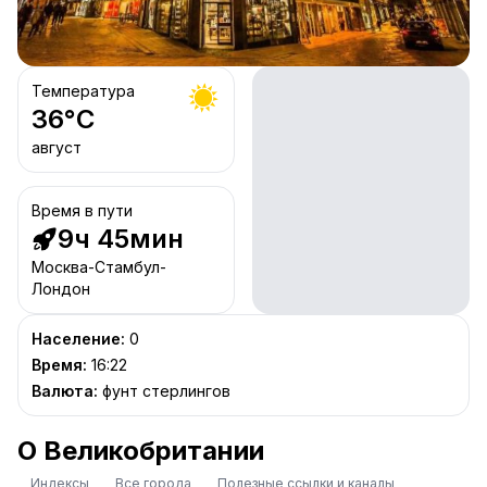
Температура
36
°C
август
Время в пути
9ч 45мин
Москва-Стамбул-
Лондон
Население
:
0
Время
:
16:22
Валюта
:
фунт стерлингов
О Великобритании
Индексы
Все города
Полезные ссылки и каналы