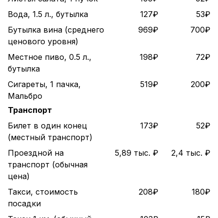
Вода, 1.5 л., бутылка
127₽
53₽
Бутылка вина (среднего
969₽
700₽
ценового уровня)
Местное пиво, 0.5 л.,
198₽
72₽
бутылка
Сигареты, 1 пачка,
519₽
200₽
Мальбро
Транспорт
Билет в один конец
173₽
52₽
(местный транспорт)
Проездной на
5,89 тыс. ₽
2,4 тыс. ₽
транспорт (обычная
цена)
Такси, стоимость
208₽
180₽
посадки