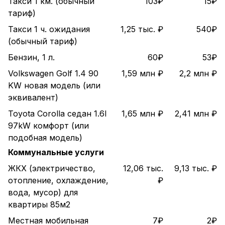
Такси 1 км. (обычный
103₽
15₽
тариф)
Такси 1 ч. ожидания
1,25 тыс. ₽
540₽
(обычный тариф)
Бензин, 1 л.
60₽
53₽
Volkswagen Golf 1.4 90
1,59 млн ₽
2,2 млн ₽
KW новая модель (или
эквивалент)
Toyota Corolla седан 1.6l
1,65 млн ₽
2,41 млн ₽
97kW комфорт (или
подобная модель)
Коммунальные услуги
ЖКХ (электричество,
12,06 тыс.
9,13 тыс. ₽
отопление, охлаждение,
₽
вода, мусор) для
квартиры 85м2
Местная мобильная
7₽
2₽