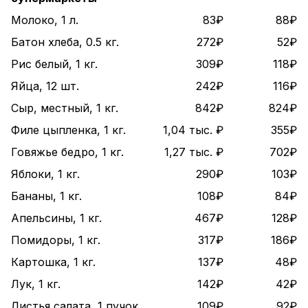
Молоко, 1 л.
83₽
88₽
Батон хлеба, 0.5 кг.
272₽
52₽
Рис белый, 1 кг.
309₽
118₽
Яйца, 12 шт.
242₽
116₽
Сыр, местный, 1 кг.
842₽
824₽
Филе цыпленка, 1 кг.
1,04 тыс. ₽
355₽
Говяжье бедро, 1 кг.
1,27 тыс. ₽
702₽
Яблоки, 1 кг.
290₽
103₽
Бананы, 1 кг.
108₽
84₽
Апельсины, 1 кг.
467₽
128₽
Помидоры, 1 кг.
317₽
186₽
Картошка, 1 кг.
137₽
48₽
Лук, 1 кг.
142₽
42₽
Листья салата, 1 пучок
109₽
92₽