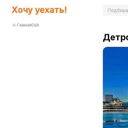
Хочу уехать!
Главная
США
Детр