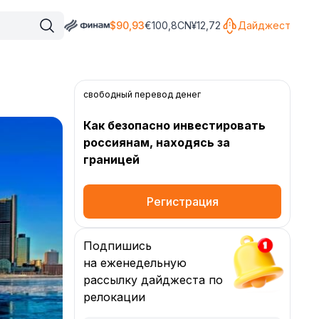
$
90,93
€
100,8
CN¥
12,72
Дайджест
свободный перевод денег
Как безопасно инвестировать
россиянам, находясь за
границей
Регистрация
Подпишись
на еженедельную
рассылку дайджеста по
релокации