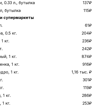
, 0.33 л., бутылка
137₽
 л, бутылка
115₽
 и супермаркеты
л.
61₽
, 0.5 кг.
204₽
1 кг.
236₽
т.
242₽
ый, 1 кг.
874₽
нка, 1 кг.
916₽
дро, 1 кг.
1,16 тыс. ₽
г.
301₽
г.
119₽
 1 кг.
286₽
1 кг.
253₽