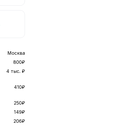
%
Москва
800₽
4 тыс. ₽
410₽
250₽
149₽
206₽