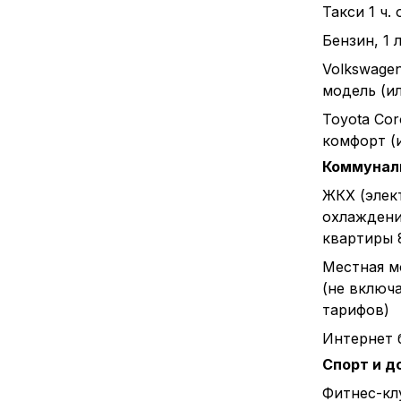
Такси 1 ч.
Бензин, 1 л
Volkswagen
модель (и
Toyota Cor
комфорт (
Коммунал
ЖКХ (элек
охлаждени
квартиры 
Местная м
(не включ
тарифов)
Интернет 
Спорт и д
Фитнес-клу