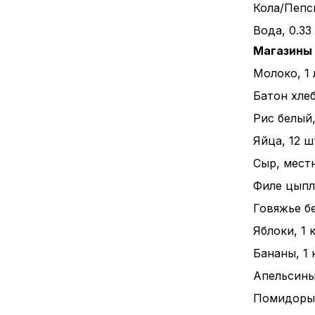
Кола/Пепси
Вода, 0.33
Магазины
Молоко, 1 
Батон хлеба
Рис белый, 
Яйца, 12 ш
Сыр, местн
Филе цыпле
Говяжье бе
Яблоки, 1 к
Бананы, 1 к
Апельсины,
Помидоры, 