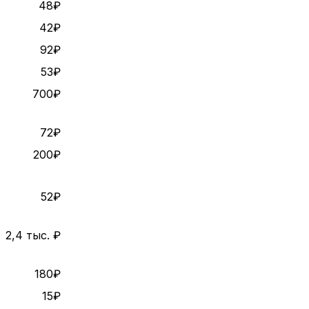
48₽
42₽
92₽
53₽
700₽
72₽
200₽
52₽
2,4 тыс. ₽
180₽
15₽