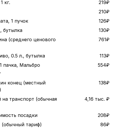
1 кг.
219₽
210₽
ата, 1 пучок
126₽
., бутылка
130₽
ина (среднего ценового
761₽
во, 0.5 л., бутылка
113₽
1 пачка, Мальбро
554₽
т
дин конец (местный
138₽
)
 на транспорт (обычная
4,16 тыс. ₽
оимость посадки
208₽
. (обычный тариф)
86₽