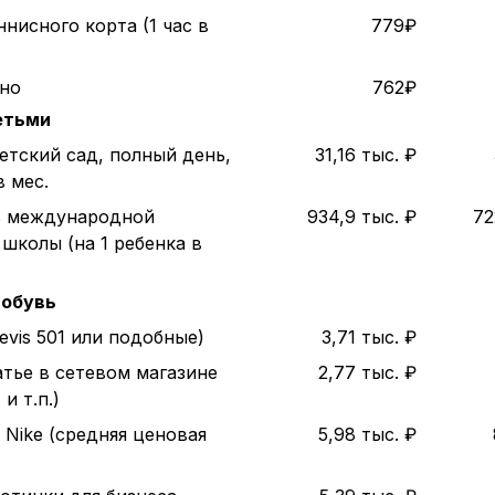
нисного корта (1 час в
779₽
ино
762₽
етьми
етский сад, полный день,
31,16 тыс. ₽
в мес.
ь международной
934,9 тыс. ₽
72
школы (на 1 ребенка в
 обувь
evis 501 или подобные)
3,71 тыс. ₽
атье в сетевом магазине
2,77 тыс. ₽
и т.п.)
 Nike (средняя ценовая
5,98 тыс. ₽