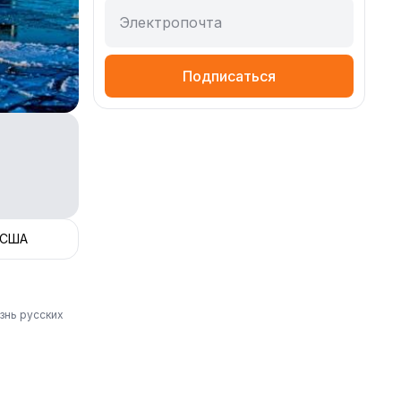
Электропочта
Подписаться
 США
знь русских