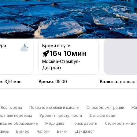
ура
Время в пути
16ч 10мин
Москва-Стамбул-
Детройт
е
:
3,51 млн
Время
:
05:00
Валюта
:
доллар
Все города
Полезные ссылки и каналы
Способы эмиграции
Жи
ода для переезда
Уровень преступности
Детские сады
высшее образование
Медицина
Поиск работы
Стоимость жизни
связь
Бизнес
Налоги
Банки
Дайджест