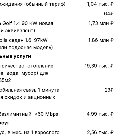
 ожидания (обычный тариф)
1,04 тыс. ₽
.
64₽
 Golf 1.4 90 KW новая
1,73 млн ₽
ли эквивалент)
olla седан 1.6l 97kW
1,86 млн ₽
или подобная модель)
ьные услуги
тричество, отопление,
19,39 тыс. ₽
е, вода, мусор) для
85м2
обильная связь 1 минута
23₽
ая скидок и акционных
безлимитный, >60 Mbps
4,99 тыс. ₽
осуг
б, в мес. на 1 взрослого
2,56 тыс. ₽