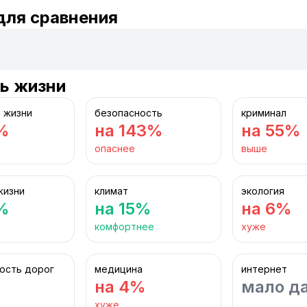
для сравнения
ь жизни
 жизни
безопасность
криминал
%
на 143%
на 55%
опаснее
выше
жизни
климат
экология
%
на 15%
на 6%
комфортнее
хуже
ость дорог
медицина
интернет
на 4%
мало д
хуже