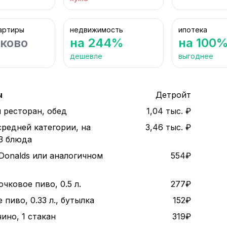
артиры
недвижимость
ипотека
ково
на 244%
на 100
дешевле
выгоднее
ы
Детройт
 ресторан, обед
1,04 тыс. ₽
средней категории, на
3,46 тыс. ₽
 3 блюда
Donalds или аналогичном
554₽
чковое пиво, 0.5 л.
277₽
пиво, 0.33 л., бутылка
152₽
ино, 1 стакан
319₽