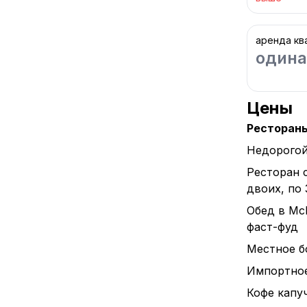
аренда кв
одина
Цены
Ресторан
Недорогой
Ресторан 
двоих, по
Обед в Mc
фаст-фуд
Местное бо
Импортное 
Кофе капуч