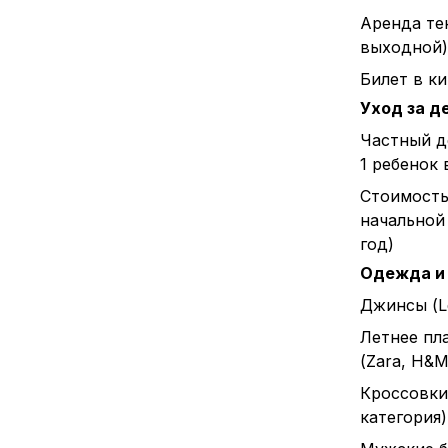
Аренда тен
выходной)
Билет в к
Уход за д
Частный д
1 ребенок 
Стоимост
начальной 
год)
Одежда и
Джинсы (L
Летнее пл
(Zara, H&M 
Кроссовки
категория)