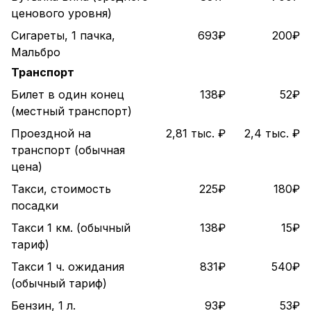
ценового уровня)
Сигареты, 1 пачка,
693₽
200₽
Мальбро
Транспорт
Билет в один конец
138₽
52₽
(местный транспорт)
Проездной на
2,81 тыс. ₽
2,4 тыс. ₽
транспорт (обычная
цена)
Такси, стоимость
225₽
180₽
посадки
Такси 1 км. (обычный
138₽
15₽
тариф)
Такси 1 ч. ожидания
831₽
540₽
(обычный тариф)
Бензин, 1 л.
93₽
53₽