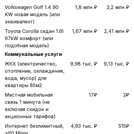
Volkswagen Golf 1.4 90
1,8 млн ₽
2,2 млн ₽
KW новая модель (или
эквивалент)
Toyota Corolla седан 1.6l
1,67 млн ₽
2,41 млн ₽
97kW комфорт (или
подобная модель)
Коммунальные услуги
ЖКХ (электричество,
9,98 тыс. ₽
9,13 тыс. ₽
отопление, охлаждение,
вода, мусор) для
квартиры 85м2
Местная мобильная
17₽
2₽
связь 1 минута (не
включая скидок и
акционных тарифов)
Интернет безлимитный,
4,93 тыс. ₽
515₽
>60 Mbps