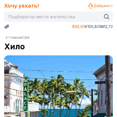
Хочу уехать!
Дайджест
$
90,93
€
100,8
CN¥
12,72
Главная
США
Хило