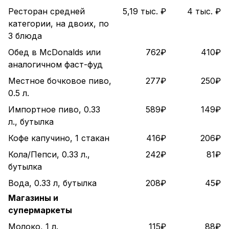
Ресторан средней
5,19 тыс. ₽
4 тыс. ₽
категории, на двоих, по
3 блюда
Обед в McDonalds или
762₽
410₽
аналогичном фаст-фуд
Местное бочковое пиво,
277₽
250₽
0.5 л.
Импортное пиво, 0.33
589₽
149₽
л., бутылка
Кофе капучино, 1 стакан
416₽
206₽
Кола/Пепси, 0.33 л.,
242₽
81₽
бутылка
Вода, 0.33 л, бутылка
208₽
45₽
Магазины и
супермаркеты
Молоко, 1 л.
115₽
88₽