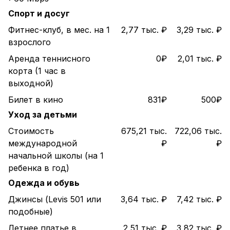
Спорт и досуг
Фитнес-клуб, в мес. на 1
2,77 тыс. ₽
3,29 тыс. ₽
взрослого
Аренда теннисного
0₽
2,01 тыс. ₽
корта (1 час в
выходной)
Билет в кино
831₽
500₽
Уход за детьми
Стоимость
675,21 тыс.
722,06 тыс.
международной
₽
₽
начальной школы (на 1
ребенка в год)
Одежда и обувь
Джинсы (Levis 501 или
3,64 тыс. ₽
7,42 тыс. ₽
подобные)
Летнее платье в
2,51 тыс. ₽
3,82 тыс. ₽