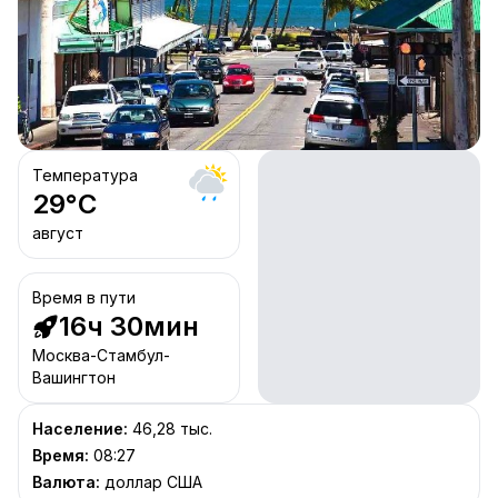
Температура
29
°C
август
Время в пути
16ч 30мин
Москва-Стамбул-
Вашингтон
Население
:
46,28 тыс.
Время
:
08:27
Валюта
:
доллар США