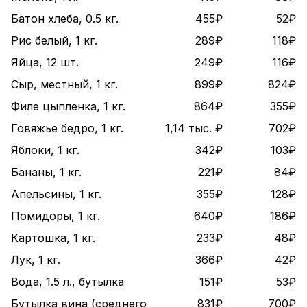
Батон хлеба, 0.5 кг.
455₽
52₽
Рис белый, 1 кг.
289₽
118₽
Яйца, 12 шт.
249₽
116₽
Сыр, местный, 1 кг.
899₽
824₽
Филе цыпленка, 1 кг.
864₽
355₽
Говяжье бедро, 1 кг.
1,14 тыс. ₽
702₽
Яблоки, 1 кг.
342₽
103₽
Бананы, 1 кг.
221₽
84₽
Апельсины, 1 кг.
355₽
128₽
Помидоры, 1 кг.
640₽
186₽
Картошка, 1 кг.
233₽
48₽
Лук, 1 кг.
366₽
42₽
Вода, 1.5 л., бутылка
151₽
53₽
Бутылка вина (среднего
831₽
700₽