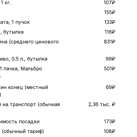
1 кг.
107₽
155₽
ата, 1 пучок
133₽
., бутылка
116₽
ина (среднего ценового
831₽
во, 0.5 л., бутылка
99₽
1 пачка, Мальбро
501₽
т
дин конец (местный
69₽
)
 на транспорт (обычная
2,36 тыс. ₽
оимость посадки
173₽
. (обычный тариф)
108₽