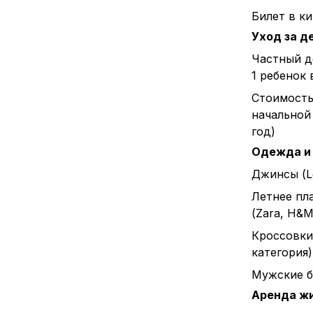
Билет в к
Уход за д
Частный д
1 ребенок 
Стоимост
начальной 
год)
Одежда и
Джинсы (L
Летнее пл
(Zara, H&M 
Кроссовки
категория)
Мужские б
Аренда ж