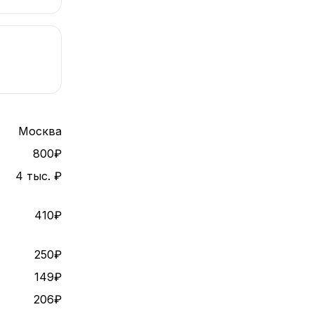
Москва
800₽
4 тыс. ₽
410₽
250₽
149₽
206₽