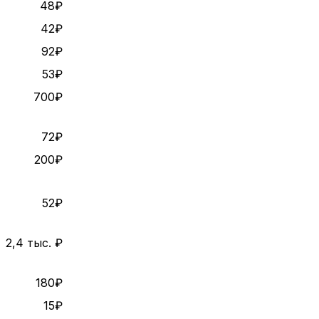
48₽
42₽
92₽
53₽
700₽
72₽
200₽
52₽
2,4 тыс. ₽
180₽
15₽