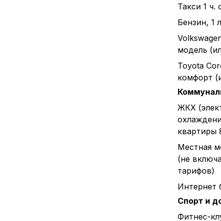
Такси 1 ч.
Бензин, 1 л
Volkswagen
модель (и
Toyota Cor
комфорт (
Коммунал
ЖКХ (элек
охлаждени
квартиры 
Местная м
(не включ
тарифов)
Интернет 
Спорт и д
Фитнес-клу