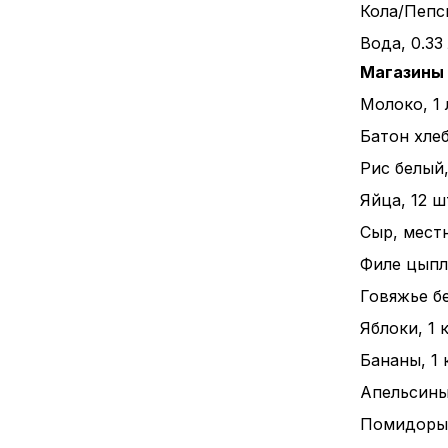
Кола/Пепси
Вода, 0.33
Магазины
Молоко, 1 
Батон хлеба
Рис белый, 
Яйца, 12 ш
Сыр, местн
Филе цыпле
Говяжье бе
Яблоки, 1 к
Бананы, 1 к
Апельсины,
Помидоры, 