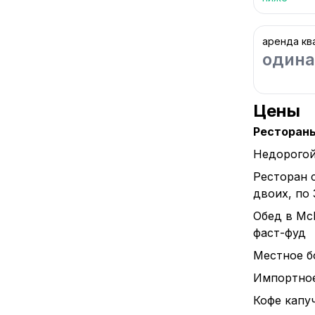
аренда кв
одина
Цены
Ресторан
Недорогой
Ресторан 
двоих, по
Обед в Mc
фаст-фуд
Местное бо
Импортное 
Кофе капуч