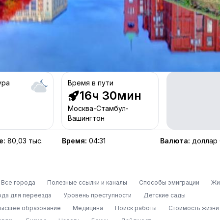
ура
Время в пути
16ч 30мин
Москва-Стамбул-
Вашингтон
е
:
80,03 тыс.
Время
:
04:31
Валюта
:
доллар
Все города
Полезные ссылки и каналы
Способы эмиграции
Жи
ода для переезда
Уровень преступности
Детские сады
высшее образование
Медицина
Поиск работы
Стоимость жизни