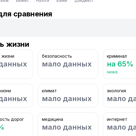
связь
Бизнес
Налоги
Банки
Дайджест
для сравнения
ь жизни
 жизни
безопасность
криминал
данных
мало данных
на 65%
ниже
жизни
климат
экология
данных
мало данных
мало д
ость дорог
медицина
интернет
%
мало данных
мало д