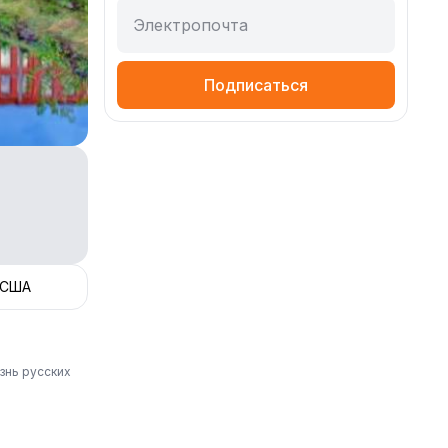
Электропочта
Подписаться
 США
знь русских