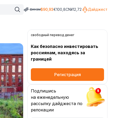
$
90,93
€
100,8
CN¥
12,72
Дайджест
свободный перевод денег
Как безопасно инвестировать
россиянам, находясь за
границей
Регистрация
Подпишись
на еженедельную
рассылку дайджеста по
релокации