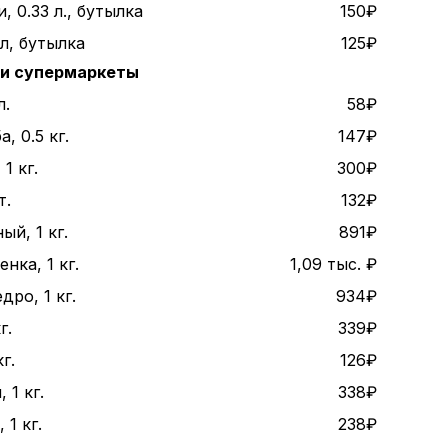
, 0.33 л., бутылка
150₽
 л, бутылка
125₽
 и супермаркеты
л.
58₽
, 0.5 кг.
147₽
1 кг.
300₽
т.
132₽
ый, 1 кг.
891₽
нка, 1 кг.
1,09 тыс. ₽
дро, 1 кг.
934₽
г.
339₽
г.
126₽
 1 кг.
338₽
1 кг.
238₽