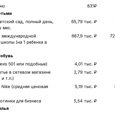
ино
831₽
етьми
етский сад, полный день,
65,79 тыс. ₽
в мес.
ь международной
687,9 тыс. ₽
72
школы (на 1 ребенка в
 обувь
evis 501 или подобные)
4,01 тыс. ₽
атье в сетевом магазине
2,79 тыс. ₽
и т.п.)
 Nike (средняя ценовая
5,19 тыс. ₽
отинки для бизнеса
5,54 тыс. ₽
илья