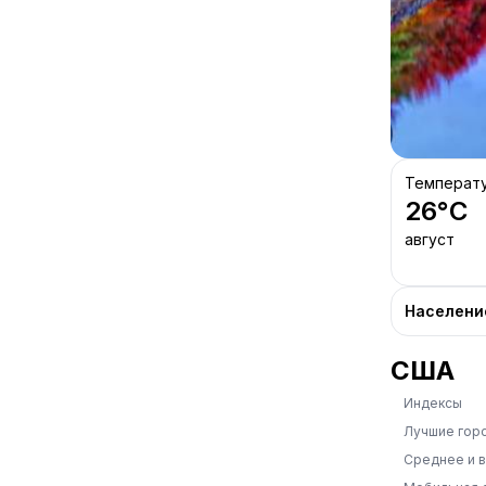
Температ
26
°C
август
Населени
США
Индексы
Лучшие гор
Среднее и 