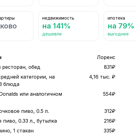
артиры
недвижимость
ипотека
ково
на 141%
на 79%
дешевле
выгоднее
ы
Лоренс
 ресторан, обед
831₽
средней категории, на
4,16 тыс. ₽
 3 блюда
Donalds или аналогичном
554₽
чковое пиво, 0.5 л.
312₽
пиво, 0.33 л., бутылка
216₽
ино, 1 стакан
335₽