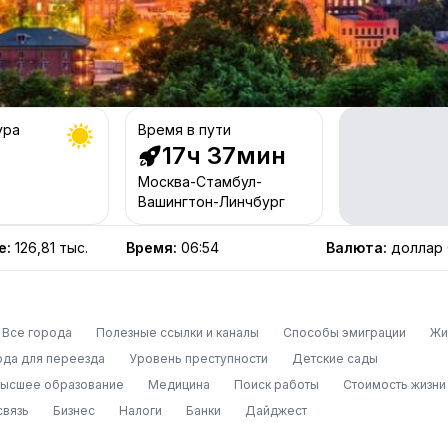
ура
Время в пути
17ч 37мин
Москва-Стамбул-
Вашингтон-Линчбург
е
:
126,81 тыс.
Время
:
06:54
Валюта
:
доллар
Все города
Полезные ссылки и каналы
Способы эмиграции
Жи
ода для переезда
Уровень преступности
Детские сады
высшее образование
Медицина
Поиск работы
Стоимость жизни
связь
Бизнес
Налоги
Банки
Дайджест