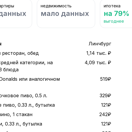
артиры
недвижимость
ипотека
данных
мало данных
на 79%
выгоднее
ы
Линчбург
 ресторан, обед
1,14 тыс. ₽
средней категории, на
4,09 тыс. ₽
 3 блюда
Donalds или аналогичном
519₽
чковое пиво, 0.5 л.
329₽
пиво, 0.33 л., бутылка
121₽
ино, 1 стакан
242₽
, 0.33 л., бутылка
121₽