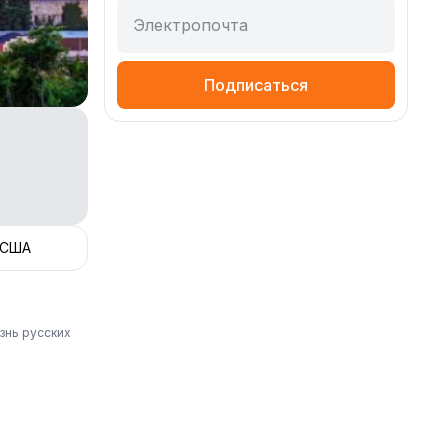
Электропочта
Подписаться
 США
знь русских