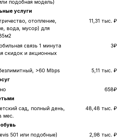
или подобная модель)
ьные услуги
тричество, отопление,
11,31 тыс. ₽
е, вода, мусор) для
85м2
обильная связь 1 минута
3₽
ая скидок и акционных
безлимитный, >60 Mbps
5,11 тыс. ₽
осуг
ино
658₽
етьми
етский сад, полный день,
48,48 тыс. ₽
в мес.
 обувь
evis 501 или подобные)
2,98 тыс. ₽