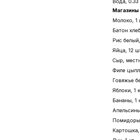
Вода, 0.33
Магазины
Молоко, 1 
Батон хлеба
Рис белый, 
Яйца, 12 ш
Сыр, местн
Филе цыпле
Говяжье бе
Яблоки, 1 к
Бананы, 1 к
Апельсины,
Помидоры, 
Картошка, 