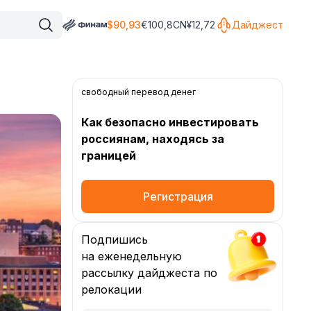
$
90,93
€
100,8
CN¥
12,72
Дайджест
свободный перевод денег
Как безопасно инвестировать
россиянам, находясь за
границей
Регистрация
Подпишись
на еженедельную
рассылку дайджеста по
релокации