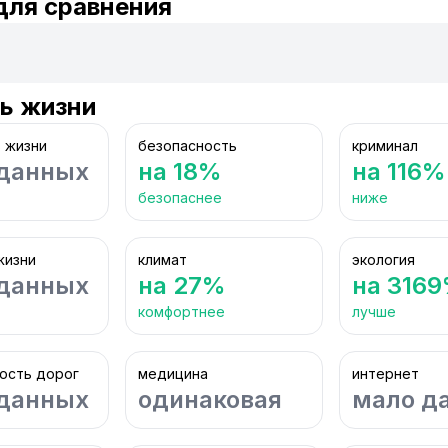
для сравнения
ь жизни
 жизни
безопасность
криминал
данных
на 18%
на 116%
безопаснее
ниже
жизни
климат
экология
данных
на 27%
на 316
комфортнее
лучше
ость дорог
медицина
интернет
данных
одинаковая
мало д