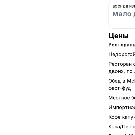
аренда кв
мало 
Цены
Ресторан
Недорогой
Ресторан 
двоих, по
Обед в Mc
фаст-фуд
Местное бо
Импортное 
Кофе капуч
Кола/Пепси