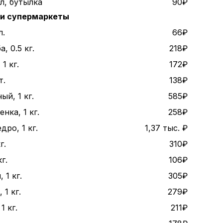
 л, бутылка
90₽
 и супермаркеты
л.
66₽
, 0.5 кг.
218₽
1 кг.
172₽
т.
138₽
ый, 1 кг.
585₽
нка, 1 кг.
258₽
дро, 1 кг.
1,37 тыс. ₽
г.
310₽
г.
106₽
 1 кг.
305₽
1 кг.
279₽
1 кг.
211₽