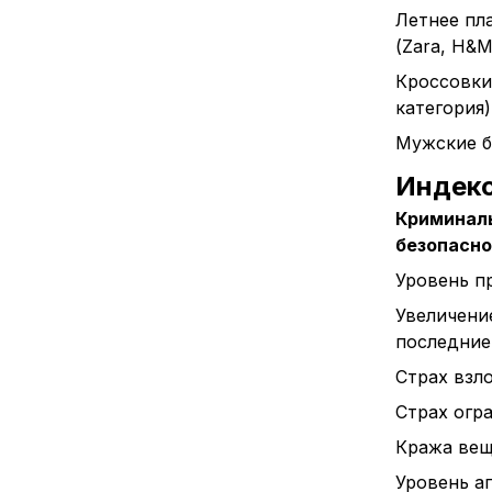
Летнее пл
(Zara, H&M 
Кроссовки
категория)
Мужские б
Индек
Криминаль
безопасн
Уровень п
Увеличени
последние
Страх взл
Страх огр
Кража вещ
Уровень а