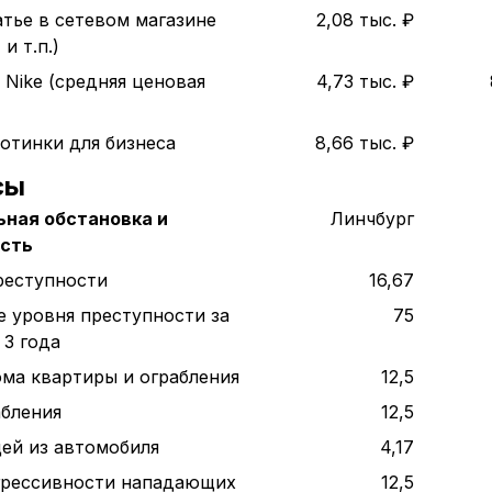
атье в сетевом магазине
2,08 тыс. ₽
и т.п.)
 Nike (средняя ценовая
4,73 тыс. ₽
отинки для бизнеса
8,66 тыс. ₽
сы
ная обстановка и
Линчбург
ость
реступности
16,67
е уровня преступности за
75
 3 года
ома квартиры и ограбления
12,5
абления
12,5
ей из автомобиля
4,17
грессивности нападающих
12,5