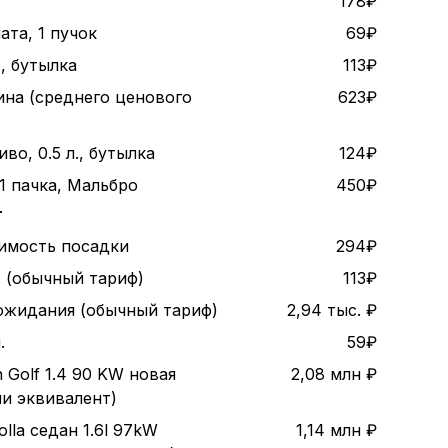
178₽
ата, 1 пучок
69₽
., бутылка
113₽
ина (среднего ценового
623₽
во, 0.5 л., бутылка
124₽
1 пачка, Мальбро
450₽
т
оимость посадки
294₽
. (обычный тариф)
113₽
 ожидания (обычный тариф)
2,94 тыс. ₽
.
59₽
 Golf 1.4 90 KW новая
2,08 млн ₽
ли эквивалент)
olla седан 1.6l 97kW
1,14 млн ₽