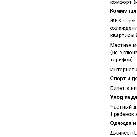
комфорт (
Коммунал
ЖКХ (элек
охлаждени
квартиры 
Местная м
(не включ
тарифов)
Интернет 
Спорт и д
Билет в к
Уход за д
Частный д
1 ребенок 
Одежда и
Джинсы (L