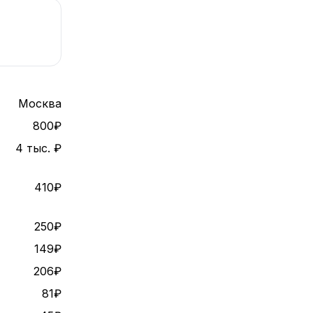
Москва
800₽
4 тыс. ₽
410₽
250₽
149₽
206₽
81₽