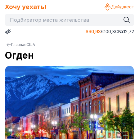
Хочу уехать!
Дайджест
$
90,93
€
100,8
CN¥
12,72
Главная
США
Огден