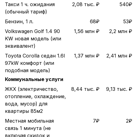
Такси 1 ч. ожидания
2,08 тыс. ₽
540₽
(обычный тариф)
Бензин, 1 л.
68₽
53₽
Volkswagen Golf 1.4 90
1,56 млн ₽
2,2 млн ₽
KW новая модель (или
эквивалент)
Toyota Corolla седан 1.6l
1,37 млн ₽
2,41 млн ₽
97kW комфорт (или
подобная модель)
Коммунальные услуги
ЖКХ (электричество,
8,44 тыс. ₽
9,13 тыс. ₽
отопление, охлаждение,
вода, мусор) для
квартиры 85м2
Местная мобильная
7₽
2₽
связь 1 минута (не
включая скидок и