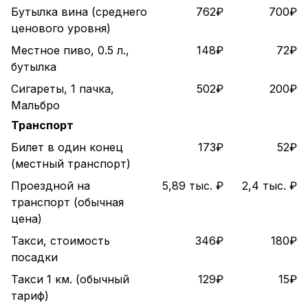
Бутылка вина (среднего
762₽
700₽
ценового уровня)
Местное пиво, 0.5 л.,
148₽
72₽
бутылка
Сигареты, 1 пачка,
502₽
200₽
Мальбро
Транспорт
Билет в один конец
173₽
52₽
(местный транспорт)
Проездной на
5,89 тыс. ₽
2,4 тыс. ₽
транспорт (обычная
цена)
Такси, стоимость
346₽
180₽
посадки
Такси 1 км. (обычный
129₽
15₽
тариф)