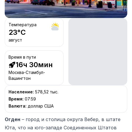
Температура
23
°C
август
Время в пути
16ч 30мин
Москва-Стамбул-
Вашингтон
Население
:
578,52 тыс.
Время
:
07:59
Валюта
:
доллар США
Огден
– город и столица округа Вебер, в штате
Юта, что на юго-западе Соединенных Штатов