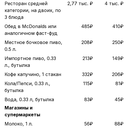
Ресторан средней
2,77 тыс. ₽
4 тыс. ₽
категории, на двоих, по
3 блюда
Обед в McDonalds или
485₽
410₽
аналогичном фаст-фуд
Местное бочковое пиво,
208₽
250₽
0.5 л.
Импортное пиво, 0.33
213₽
149₽
л., бутылка
Кофе капучино, 1 стакан
332₽
206₽
Кола/Пепси, 0.33 л.,
115₽
81₽
бутылка
Вода, 0.33 л, бутылка
83₽
45₽
Магазины и
супермаркеты
Молоко, 1 л.
56₽
88₽