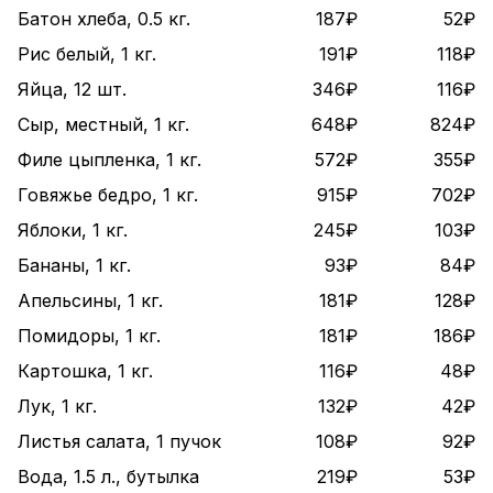
Батон хлеба, 0.5 кг.
187₽
52₽
Рис белый, 1 кг.
191₽
118₽
Яйца, 12 шт.
346₽
116₽
Сыр, местный, 1 кг.
648₽
824₽
Филе цыпленка, 1 кг.
572₽
355₽
Говяжье бедро, 1 кг.
915₽
702₽
Яблоки, 1 кг.
245₽
103₽
Бананы, 1 кг.
93₽
84₽
Апельсины, 1 кг.
181₽
128₽
Помидоры, 1 кг.
181₽
186₽
Картошка, 1 кг.
116₽
48₽
Лук, 1 кг.
132₽
42₽
Листья салата, 1 пучок
108₽
92₽
Вода, 1.5 л., бутылка
219₽
53₽