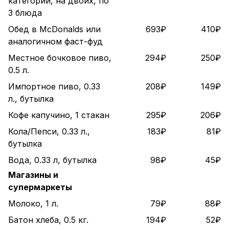
категории, на двоих, по
3 блюда
Обед в McDonalds или
693₽
410₽
аналогичном фаст-фуд
Местное бочковое пиво,
294₽
250₽
0.5 л.
Импортное пиво, 0.33
208₽
149₽
л., бутылка
Кофе капучино, 1 стакан
295₽
206₽
Кола/Пепси, 0.33 л.,
183₽
81₽
бутылка
Вода, 0.33 л, бутылка
98₽
45₽
Магазины и
супермаркеты
Молоко, 1 л.
79₽
88₽
Батон хлеба, 0.5 кг.
194₽
52₽