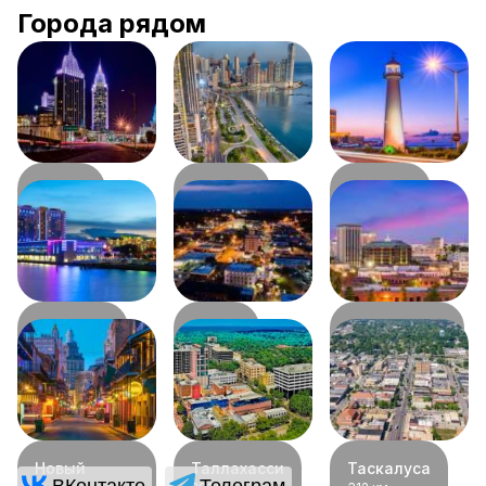
Города рядом
Мобил
Панама
Билокси
92
км
154
км
168
км
Галфпорт
Дотан
Монтгомери
180
км
191
км
229
км
Новый
Таллахасси
Таскалуса
ВКонтакте
Телеграм