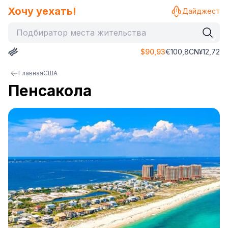
Хочу уехать!
Дайджест
$
90,93
€
100,8
CN¥
12,72
Главная
США
Пенсакола