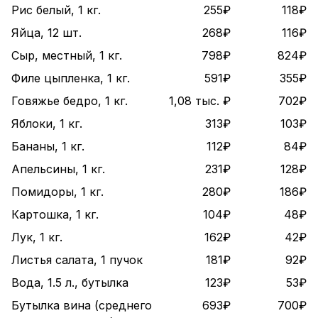
Рис белый, 1 кг.
255₽
118₽
Яйца, 12 шт.
268₽
116₽
Сыр, местный, 1 кг.
798₽
824₽
Филе цыпленка, 1 кг.
591₽
355₽
Говяжье бедро, 1 кг.
1,08 тыс. ₽
702₽
Яблоки, 1 кг.
313₽
103₽
Бананы, 1 кг.
112₽
84₽
Апельсины, 1 кг.
231₽
128₽
Помидоры, 1 кг.
280₽
186₽
Картошка, 1 кг.
104₽
48₽
Лук, 1 кг.
162₽
42₽
Листья салата, 1 пучок
181₽
92₽
Вода, 1.5 л., бутылка
123₽
53₽
Бутылка вина (среднего
693₽
700₽