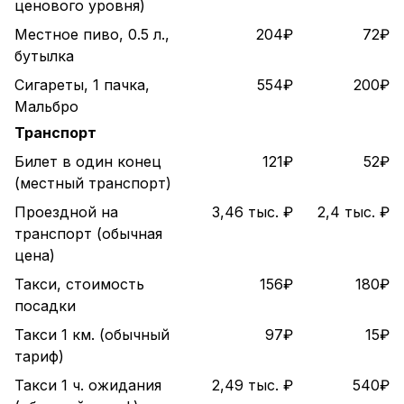
ценового уровня)
Местное пиво, 0.5 л.,
204₽
72₽
бутылка
Сигареты, 1 пачка,
554₽
200₽
Мальбро
Транспорт
Билет в один конец
121₽
52₽
(местный транспорт)
Проездной на
3,46 тыс. ₽
2,4 тыс. ₽
транспорт (обычная
цена)
Такси, стоимость
156₽
180₽
посадки
Такси 1 км. (обычный
97₽
15₽
тариф)
Такси 1 ч. ожидания
2,49 тыс. ₽
540₽