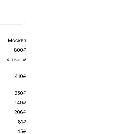
Москва
800₽
4 тыс. ₽
410₽
250₽
149₽
206₽
81₽
45₽