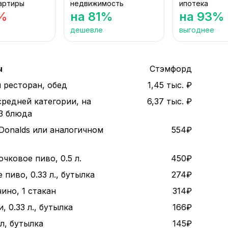
артиры
недвижимость
ипотека
%
на 81%
на 93%
дешевле
выгоднее
ы
Стэмфорд
 ресторан, обед
1,45 тыс. ₽
средней категории, на
6,37 тыс. ₽
 3 блюда
Donalds или аналогичном
554₽
чковое пиво, 0.5 л.
450₽
пиво, 0.33 л., бутылка
274₽
ино, 1 стакан
314₽
, 0.33 л., бутылка
166₽
 л, бутылка
145₽