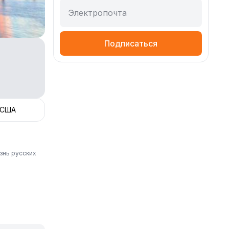
Электропочта
Подписаться
 США
знь русских