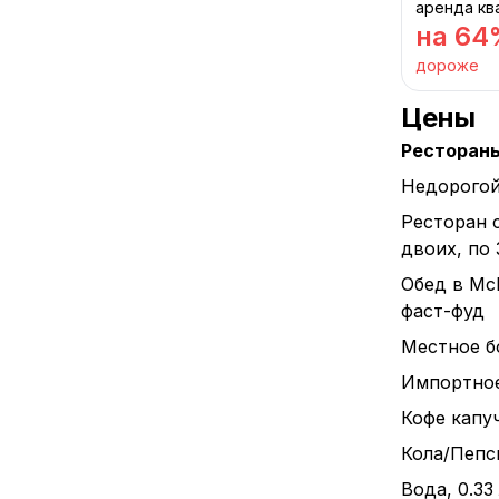
аренда кв
на 64
дороже
Цены
Ресторан
Недорогой
Ресторан 
двоих, по
Обед в Mc
фаст-фуд
Местное бо
Импортное 
Кофе капуч
Кола/Пепси
Вода, 0.33