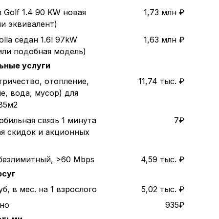
 Golf 1.4 90 KW новая
1,73 млн ₽
ли эквивалент)
olla седан 1.6l 97kW
1,63 млн ₽
или подобная модель)
ьные услуги
тричество, отопление,
11,74 тыс. ₽
е, вода, мусор) для
85м2
обильная связь 1 минута
7₽
ая скидок и акционных
безлимитный, >60 Mbps
4,59 тыс. ₽
осуг
б, в мес. на 1 взрослого
5,02 тыс. ₽
ино
935₽