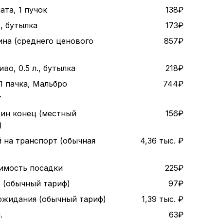
ата, 1 пучок
138₽
., бутылка
173₽
ина (среднего ценового
857₽
во, 0.5 л., бутылка
218₽
1 пачка, Мальбро
744₽
т
дин конец (местный
156₽
)
 на транспорт (обычная
4,36 тыс. ₽
оимость посадки
225₽
. (обычный тариф)
97₽
 ожидания (обычный тариф)
1,39 тыс. ₽
.
63₽