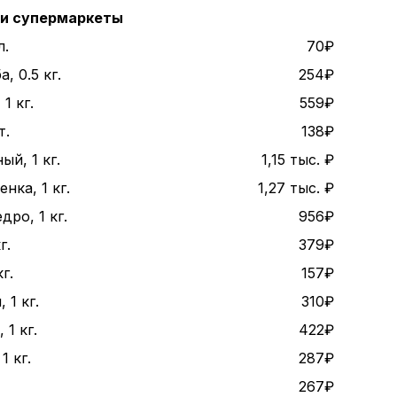
 и супермаркеты
л.
70₽
, 0.5 кг.
254₽
1 кг.
559₽
т.
138₽
ый, 1 кг.
1,15 тыс. ₽
нка, 1 кг.
1,27 тыс. ₽
дро, 1 кг.
956₽
г.
379₽
г.
157₽
 1 кг.
310₽
1 кг.
422₽
1 кг.
287₽
267₽