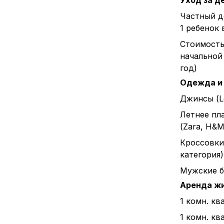
Уход за д
Частный д
1 ребенок 
Стоимост
начальной 
год)
Одежда и
Джинсы (L
Летнее пл
(Zara, H&M 
Кроссовки
категория)
Мужские б
Аренда ж
1 комн. кв
1 комн. кв