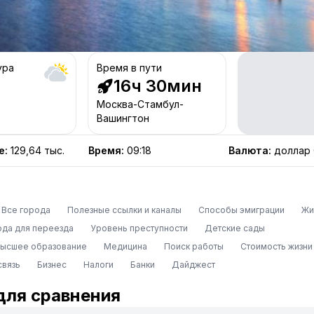
ура
Время в пути
16ч 30мин
Москва-Стамбул-
Вашингтон
е
:
129,64 тыс.
Время
:
09:18
Валюта
:
доллар
Все города
Полезные ссылки и каналы
Способы эмиграции
Жи
ода для переезда
Уровень преступности
Детские сады
высшее образование
Медицина
Поиск работы
Стоимость жизни
связь
Бизнес
Налоги
Банки
Дайджест
для сравнения