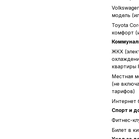
Volkswagen
модель (и
Toyota Cor
комфорт (
Коммунал
ЖКХ (элек
охлаждени
квартиры 
Местная м
(не включ
тарифов)
Интернет 
Спорт и д
Фитнес-клу
Билет в к