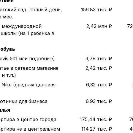
етьми
етский сад, полный день,
156,83 тыс. ₽
в мес.
ь международной
2,42 млн ₽
72
школы (на 1 ребенка в
 обувь
evis 501 или подобные)
3,79 тыс. ₽
атье в сетевом магазине
2,42 тыс. ₽
и т.п.)
 Nike (средняя ценовая
6,32 тыс. ₽
отинки для бизнеса
6,93 тыс. ₽
илья
артира в центре города
175,44 тыс. ₽
7
артира не в центральном
114,27 тыс. ₽
4