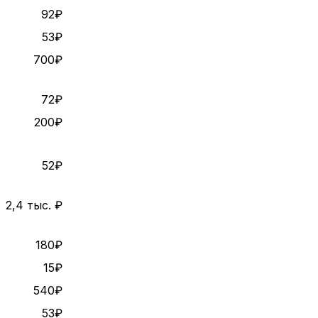
92₽
53₽
700₽
72₽
200₽
52₽
2,4 тыс. ₽
180₽
15₽
540₽
53₽