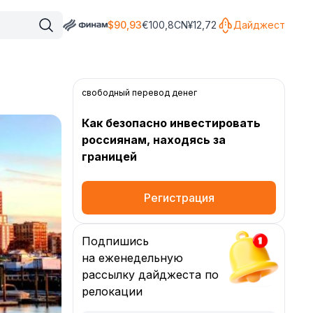
$
90,93
€
100,8
CN¥
12,72
Дайджест
свободный перевод денег
Как безопасно инвестировать
россиянам, находясь за
границей
Регистрация
Подпишись
на еженедельную
рассылку дайджеста по
релокации