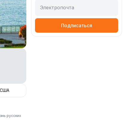
Электропочта
Подписаться
 США
знь русских