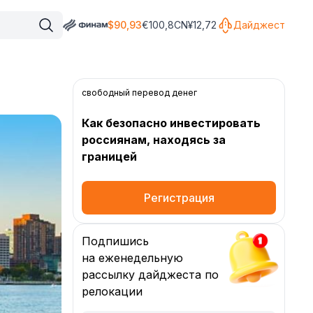
$
90,93
€
100,8
CN¥
12,72
Дайджест
свободный перевод денег
Как безопасно инвестировать
россиянам, находясь за
границей
Регистрация
Подпишись
на еженедельную
рассылку дайджеста по
релокации