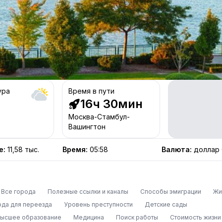
ура
Время в пути
16ч 30мин
Москва-Стамбул-
Вашингтон
е
:
11,58 тыс.
Время
:
05:58
Валюта
:
доллар
Все города
Полезные ссылки и каналы
Способы эмиграции
Жи
ода для переезда
Уровень преступности
Детские сады
высшее образование
Медицина
Поиск работы
Стоимость жизни