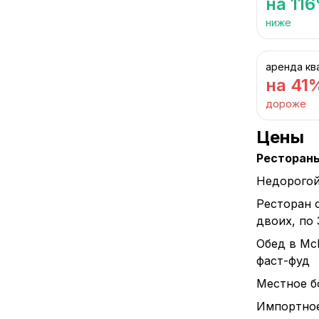
на 11
ниже
аренда кв
на 41
дороже
Цены
Ресторан
Недорогой
Ресторан 
двоих, по
Обед в Mc
фаст-фуд
Местное бо
Импортное 