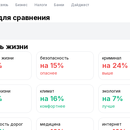
связь
Бизнес
Налоги
Банки
Дайджест
для сравнения
ь жизни
 жизни
безопасность
криминал
%
на 15%
на 24%
опаснее
выше
жизни
климат
экология
%
на 16%
на 7%
комфортнее
лучше
ость дорог
медицина
интернет