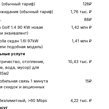
. (обычный тариф)
128₽
 ожидания (обычный тариф)
1,76 тыс. ₽
.
88₽
 Golf 1.4 90 KW новая
1,42 млн ₽
ли эквивалент)
olla седан 1.6l 97kW
1,41 млн ₽
или подобная модель)
ьные услуги
тричество, отопление,
10,43 тыс. ₽
е, вода, мусор) для
85м2
обильная связь 1 минута
15₽
ая скидок и акционных
безлимитный, >60 Mbps
4,22 тыс. ₽
осуг