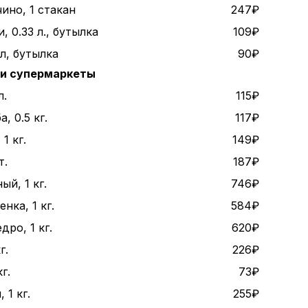
ино, 1 стакан
247₽
, 0.33 л., бутылка
109₽
 л, бутылка
90₽
 и супермаркеты
л.
115₽
, 0.5 кг.
117₽
1 кг.
149₽
т.
187₽
ый, 1 кг.
746₽
нка, 1 кг.
584₽
дро, 1 кг.
620₽
г.
226₽
г.
73₽
 1 кг.
255₽