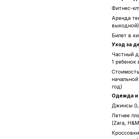
Фитнес-клу
Аренда тен
выходной)
Билет в к
Уход за д
Частный д
1 ребенок 
Стоимост
начальной 
год)
Одежда и
Джинсы (L
Летнее пл
(Zara, H&M 
Кроссовки