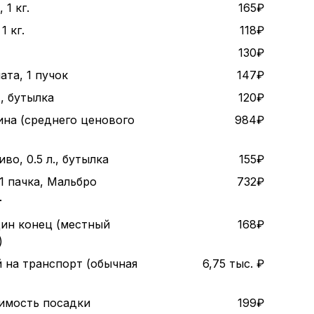
1 кг.
165₽
1 кг.
118₽
130₽
ата, 1 пучок
147₽
., бутылка
120₽
ина (среднего ценового
984₽
во, 0.5 л., бутылка
155₽
1 пачка, Мальбро
732₽
т
дин конец (местный
168₽
)
 на транспорт (обычная
6,75 тыс. ₽
оимость посадки
199₽