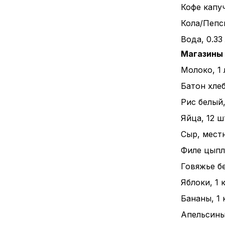
Кофе капуч
Кола/Пепси
Вода, 0.33
Магазины
Молоко, 1 
Батон хлеба
Рис белый, 
Яйца, 12 ш
Сыр, местн
Филе цыпле
Говяжье бе
Яблоки, 1 к
Бананы, 1 к
Апельсины,