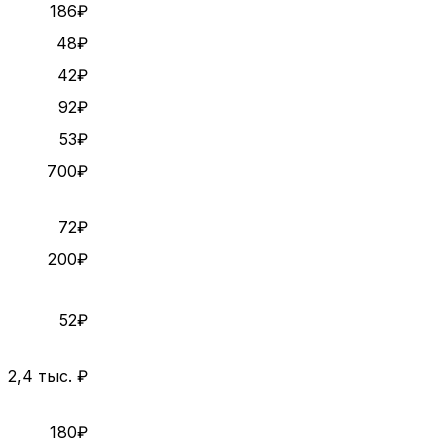
186₽
48₽
42₽
92₽
53₽
700₽
72₽
200₽
52₽
2,4 тыс. ₽
180₽