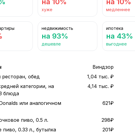
6%
на 10%
на 10%
хуже
медленнее
артиры
недвижимость
ипотека
%
на 93%
на 43%
дешевле
выгоднее
ы
Виндзор
 ресторан, обед
1,04 тыс. ₽
средней категории, на
4,14 тыс. ₽
 3 блюда
Donalds или аналогичном
621₽
чковое пиво, 0.5 л.
298₽
пиво, 0.33 л., бутылка
201₽