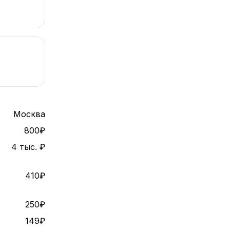
Москва
800₽
4 тыс. ₽
410₽
250₽
149₽