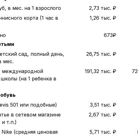
б, в мес. на 1 взрослого
2,73 тыс. ₽
нисного корта (1 час в
1,26 тыс. ₽
ино
673₽
етьми
етский сад, полный день,
26,75 тыс. ₽
в мес.
ь международной
191,32 тыс. ₽
72
школы (на 1 ребенка в
 обувь
evis 501 или подобные)
3,51 тыс. ₽
атье в сетевом магазине
2,67 тыс. ₽
и т.п.)
 Nike (средняя ценовая
5,71 тыс. ₽