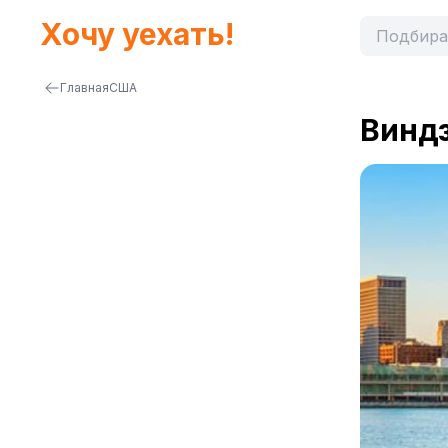
Хочу уехать!
Главная
США
Винд