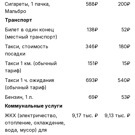
Сигареты, 1 пачка,
588₽
200₽
Мальбро
Транспорт
Билет в один конец
138₽
52₽
(местный транспорт)
Такси, стоимость
346₽
180₽
посадки
Такси 1 км. (обычный
151₽
15₽
тариф)
Такси 1 ч. ожидания
693₽
540₽
(обычный тариф)
Бензин, 1 л.
69₽
53₽
Коммунальные услуги
ЖКХ (электричество,
9,17 тыс. ₽
9,13 тыс. ₽
отопление, охлаждение,
вода, мусор) для