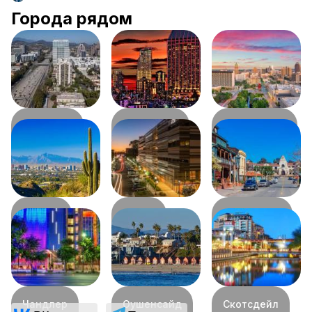
Города рядом
Глендейл
Сан-Диего
Сан-Маркос
241
км
242
км
252
км
Финикс
Темпе
Темекьюла
253
км
259
км
260
км
Чандлер
Оушенсайд
Скотсдейл