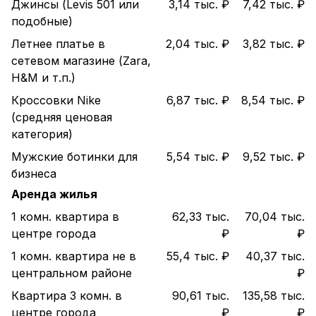
Джинсы (Levis 501 или
3,14 тыс. ₽
7,42 тыс. ₽
подобные)
Летнее платье в
2,04 тыс. ₽
3,82 тыс. ₽
сетевом магазине (Zara,
H&M и т.п.)
Кроссовки Nike
6,87 тыс. ₽
8,54 тыс. ₽
(средняя ценовая
категория)
Мужские ботинки для
5,54 тыс. ₽
9,52 тыс. ₽
бизнеса
Аренда жилья
1 комн. квартира в
62,33 тыс.
70,04 тыс.
центре города
₽
₽
1 комн. квартира не в
55,4 тыс. ₽
40,37 тыс.
центральном районе
₽
Квартира 3 комн. в
90,61 тыс.
135,58 тыс.
центре города
₽
₽