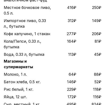
аналогичном фаст-фуд
Местное бочковое пиво,
416₽
250₽
0.5 л.
Импортное пиво, 0.33
312₽
149₽
л., бутылка
Кофе капучино, 1 стакан
277₽
206₽
Кола/Пепси, 0.33 л.,
164₽
81₽
бутылка
Вода, 0.33 л, бутылка
113₽
45₽
Магазины и
супермаркеты
Молоко, 1 л.
64₽
88₽
Батон хлеба, 0.5 кг.
146₽
52₽
Рис белый, 1 кг.
229₽
118₽
Яйца, 12 шт.
172₽
116₽
Сыр, местный, 1 кг.
495₽
824₽