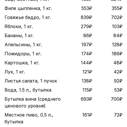
Филе цыпленка, 1 кг.
553₽
355₽
Говяжье бедро, 1 кг.
839₽
702₽
Яблоки, 1 кг.
279₽
103₽
Бананы, 1 кг.
86₽
84₽
Апельсины, 1 кг.
197₽
128₽
Помидоры, 1 кг.
174₽
186₽
Картошка, 1 кг.
144₽
48₽
Лук, 1 кг.
121₽
42₽
Листья салата, 1 пучок
138₽
92₽
Вода, 1.5 л., бутылка
115₽
53₽
Бутылка вина (среднего
693₽
700₽
ценового уровня)
Местное пиво, 0.5 л.,
161₽
72₽
бутылка