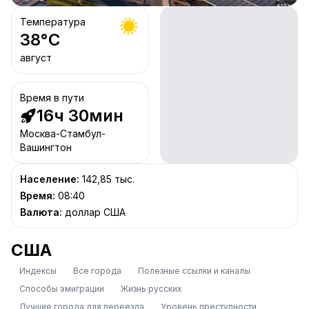
Температура
38
°C
август
Время в пути
16ч 30мин
Москва-Стамбул-
Вашингтон
Население
:
142,85 тыс.
Время
:
08:40
Валюта
:
доллар США
США
Индексы
Все города
Полезные ссылки и каналы
Способы эмиграции
Жизнь русских
Лучшие города для переезда
Уровень преступности