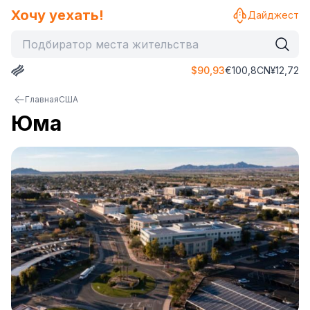
Хочу уехать!
Дайджест
$
90,93
€
100,8
CN¥
12,72
Главная
США
Юма