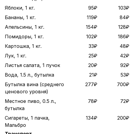
Яблоки, 1 кг.
95₽
103₽
Бананы, 1 кг.
119₽
84₽
Апельсины, 1 кг.
154₽
128₽
Помидоры, 1 кг.
102₽
186₽
Картошка, 1 кг.
33₽
48₽
Лук, 1 кг.
25₽
42₽
Листья салата, 1 пучок
20₽
92₽
Вода, 1.5 л., бутылка
21₽
53₽
Бутылка вина (среднего
277₽
700₽
ценового уровня)
Местное пиво, 0.5 л.,
78₽
72₽
бутылка
Сигареты, 1 пачка,
134₽
200₽
Мальбро
Транспорт