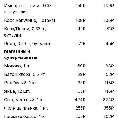
Импортное пиво, 0.33
159₽
149₽
л., бутылка
Кофе капучино, 1 стакан
108₽
206₽
Кола/Пепси, 0.33 л.,
42₽
81₽
бутылка
Вода, 0.33 л, бутылка
21₽
45₽
Магазины и
супермаркеты
Молоко, 1 л.
69₽
88₽
Батон хлеба, 0.5 кг.
29₽
52₽
Рис белый, 1 кг.
95₽
118₽
Яйца, 12 шт.
105₽
116₽
Сыр, местный, 1 кг.
424₽
824₽
Филе цыпленка, 1 кг.
255₽
355₽
Говяжье бедро, 1 кг.
503₽
702₽