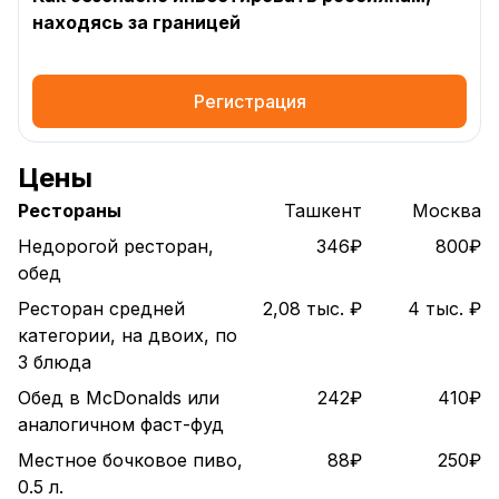
находясь за границей
Регистрация
Цены
Рестораны
Ташкент
Москва
Недорогой ресторан,
346₽
800₽
обед
Ресторан средней
2,08 тыс. ₽
4 тыс. ₽
категории, на двоих, по
3 блюда
Обед в McDonalds или
242₽
410₽
аналогичном фаст-фуд
Местное бочковое пиво,
88₽
250₽
0.5 л.