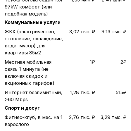
97kW комфорт (или
подобная модель)
Коммунальные услуги
ЖКХ (электричество,
3,02 тыс. ₽
9,13 тыс. ₽
отопление, охлаждение,
вода, мусор) для
квартиры 85м2
Местная мобильная
1₽
2₽
связь 1 минута (не
включая скидок и
акционных тарифов)
Интернет безлимитный,
1,28 тыс. ₽
515₽
>60 Mbps
Спорт и досуг
Фитнес-клуб, в мес. на 1
2,76 тыс. ₽
3,29 тыс. ₽
взрослого