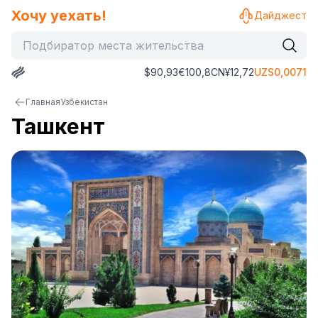
Хочу уехать!
Дайджест
$
90,93
€
100,8
CN¥
12,72
UZS
0,0071
Главная
Узбекистан
Ташкент