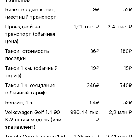
Билет в один конец
9₽
52₽
(местный транспорт)
Проездной на
1,01 тыс. ₽
2,4 тыс. ₽
транспорт (обычная
цена)
Такси, стоимость
36₽
180₽
посадки
Такси 1 км. (обычный
19₽
15₽
тариф)
Такси 1 ч. ожидания
346₽
540₽
(обычный тариф)
Бензин, 1 л.
64₽
53₽
Volkswagen Golf 1.4 90
980,44 тыс.
2,2 млн ₽
KW новая модель (или
₽
эквивалент)
Toyota Corolla седан 1.6l
1,35 млн ₽
2,41 млн ₽