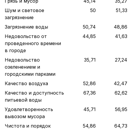
Грязь и мусор
45,14
35,27
Шум и световое
50
51,33
загрязнение
Загрязнение воды
50,74
48,86
Недовольство от
44,85
41,63
проведенного времени
в городе
Недовольство
35,71
27,24
озеленением и
городскими парками
Качество воздуха
52,86
42,47
Качество и доступность
67,36
62,62
питьевой воды
Удовлетворенность
45,71
56,95
вывозом мусора
Чистота и порядок
54,86
64,73