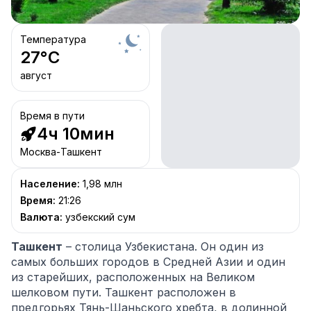
Температура
27
°C
август
Время в пути
4ч 10мин
Москва-Ташкент
Население
:
1,98 млн
Время
:
21:26
Валюта
:
узбекский сум
Ташкент
– столица Узбекистана. Он один из
самых больших городов в Средней Азии и один
из старейших, расположенных на Великом
шелковом пути. Ташкент расположен в
предгорьях Тянь-Шаньского хребта, в долинной