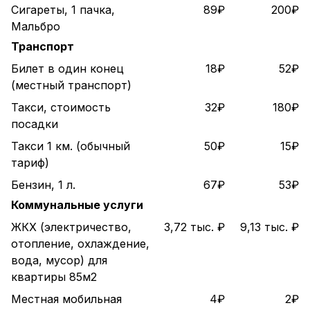
Сигареты, 1 пачка,
89₽
200₽
Мальбро
Транспорт
Билет в один конец
18₽
52₽
(местный транспорт)
Такси, стоимость
32₽
180₽
посадки
Такси 1 км. (обычный
50₽
15₽
тариф)
Бензин, 1 л.
67₽
53₽
Коммунальные услуги
ЖКХ (электричество,
3,72 тыс. ₽
9,13 тыс. ₽
отопление, охлаждение,
вода, мусор) для
квартиры 85м2
Местная мобильная
4₽
2₽