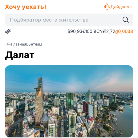
Хочу уехать!
Дайджест
$
90,93
€
100,8
CN¥
12,72
₫
0,0038
Главная
Вьетнам
Далат