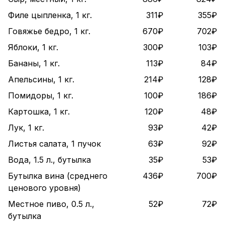
Филе цыпленка, 1 кг.
311₽
355₽
Говяжье бедро, 1 кг.
670₽
702₽
Яблоки, 1 кг.
300₽
103₽
Бананы, 1 кг.
113₽
84₽
Апельсины, 1 кг.
214₽
128₽
Помидоры, 1 кг.
100₽
186₽
Картошка, 1 кг.
120₽
48₽
Лук, 1 кг.
93₽
42₽
Листья салата, 1 пучок
63₽
92₽
Вода, 1.5 л., бутылка
35₽
53₽
Бутылка вина (среднего
436₽
700₽
ценового уровня)
Местное пиво, 0.5 л.,
52₽
72₽
бутылка