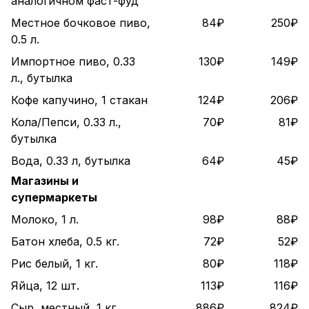
аналогичном фаст-фуд
Местное бочковое пиво,
84₽
250₽
0.5 л.
Импортное пиво, 0.33
130₽
149₽
л., бутылка
Кофе капучино, 1 стакан
124₽
206₽
Кола/Пепси, 0.33 л.,
70₽
81₽
бутылка
Вода, 0.33 л, бутылка
64₽
45₽
Магазины и
супермаркеты
Молоко, 1 л.
98₽
88₽
Батон хлеба, 0.5 кг.
72₽
52₽
Рис белый, 1 кг.
80₽
118₽
Яйца, 12 шт.
113₽
116₽
Сыр, местный, 1 кг.
886₽
824₽