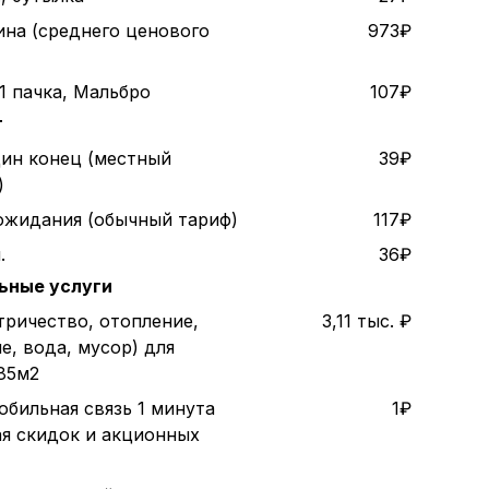
ина (среднего ценового
973₽
1 пачка, Мальбро
107₽
т
дин конец (местный
39₽
)
 ожидания (обычный тариф)
117₽
.
36₽
ьные услуги
тричество, отопление,
3,11 тыс. ₽
е, вода, мусор) для
85м2
обильная связь 1 минута
1₽
ая скидок и акционных