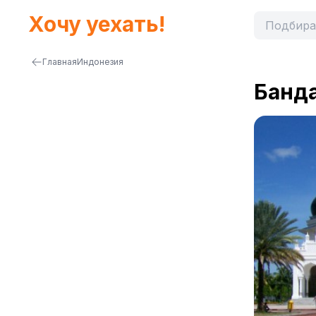
Хочу уехать!
Главная
Индонезия
Банд