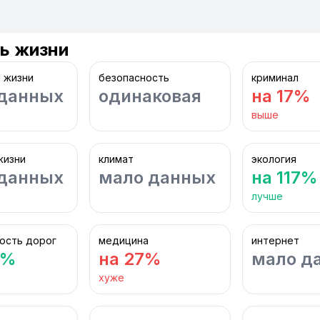
ь жизни
 жизни
безопасность
криминал
данных
одинаковая
на 17%
выше
жизни
климат
экология
данных
мало данных
на 117%
лучше
ость дорог
медицина
интернет
2%
на 27%
мало д
хуже