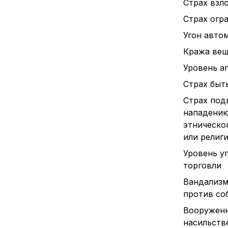
Страх взл
Страх огр
Угон авто
Кража вещ
Уровень а
Страх быт
Страх под
нападению
этническо
или религи
Уровень у
торговли
Вандализм
против со
Вооруженн
насильств