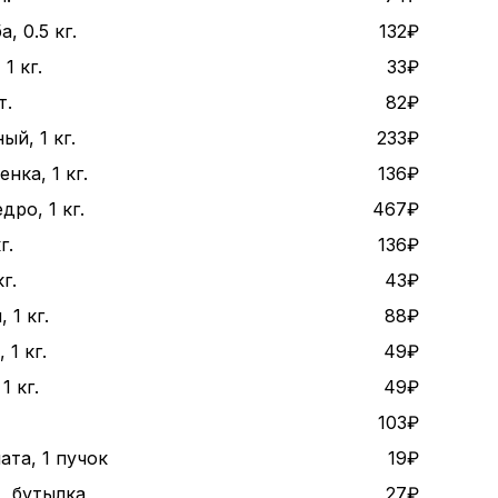
, 0.5 кг.
132₽
1 кг.
33₽
т.
82₽
ый, 1 кг.
233₽
нка, 1 кг.
136₽
дро, 1 кг.
467₽
г.
136₽
г.
43₽
 1 кг.
88₽
1 кг.
49₽
1 кг.
49₽
103₽
ата, 1 пучок
19₽
., бутылка
27₽