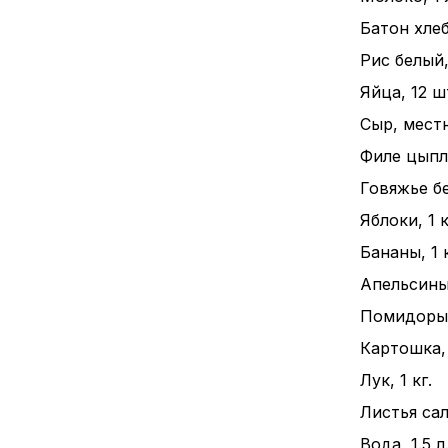
Батон хлеба
Рис белый, 
Яйца, 12 ш
Сыр, местн
Филе цыпле
Говяжье бе
Яблоки, 1 к
Бананы, 1 к
Апельсины,
Помидоры, 
Картошка, 
Лук, 1 кг.
Листья сал
Вода, 1.5 л