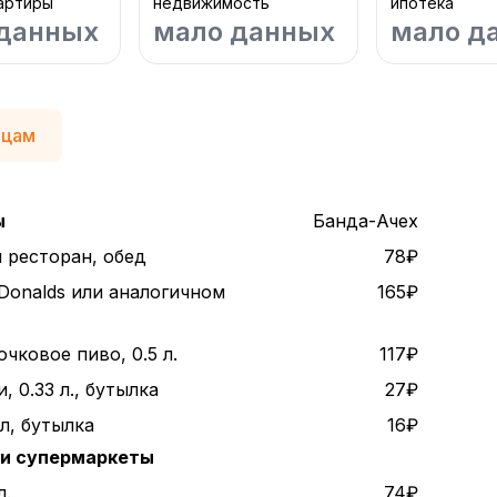
артиры
недвижимость
ипотека
данных
мало данных
мало д
а
яцам
ы
Банда-Ачех
 ресторан, обед
78₽
Donalds или аналогичном
165₽
чковое пиво, 0.5 л.
117₽
, 0.33 л., бутылка
27₽
 л, бутылка
16₽
 и супермаркеты
л.
74₽