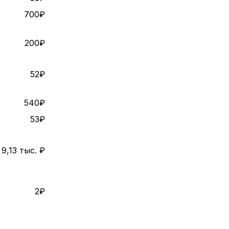
700₽
200₽
52₽
540₽
53₽
9,13 тыс. ₽
2₽