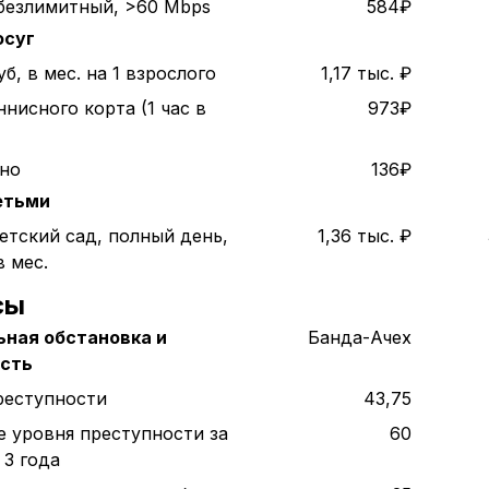
безлимитный, >60 Mbps
584₽
осуг
б, в мес. на 1 взрослого
1,17 тыс. ₽
нисного корта (1 час в
973₽
ино
136₽
етьми
етский сад, полный день,
1,36 тыс. ₽
в мес.
сы
ная обстановка и
Банда-Ачех
ость
реступности
43,75
е уровня преступности за
60
 3 года