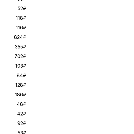
52₽
118₽
116₽
824₽
355₽
702₽
103₽
84₽
128₽
186₽
48₽
42₽
92₽
53₽