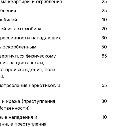
ома квартиры и ограбления
25
абления
25
мобилей
10
ей из автомобиля
20
грессивности нападающих
30
ь оскорбленным
50
вергнуться физическому
65
 из-за цвета кожи,
го происхождения, пола
и.
потребления наркотиков и
55
 и кража (преступления
30
бственности)
ые нападения и
10
енные преступления