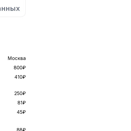
анных
Москва
800₽
410₽
250₽
81₽
45₽
88₽