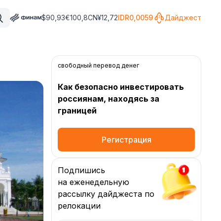
$
90,93
€
100,8
CN¥
12,72
IDR
0,0059
Дайджест
свободный перевод денег
Как безопасно инвестировать
россиянам, находясь за
границей
Регистрация
Подпишись
на еженедельную
рассылку дайджеста по
релокации