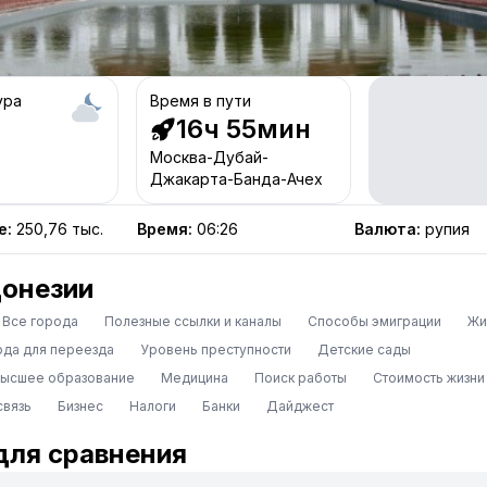
ура
Время в пути
16ч 55мин
Москва-Дубай-
Джакарта-Банда-Ачех
е
:
250,76 тыс.
Время
:
06:26
Валюта
:
рупия
онезии
Все города
Полезные ссылки и каналы
Способы эмиграции
Жи
ода для переезда
Уровень преступности
Детские сады
высшее образование
Медицина
Поиск работы
Стоимость жизни
связь
Бизнес
Налоги
Банки
Дайджест
для сравнения