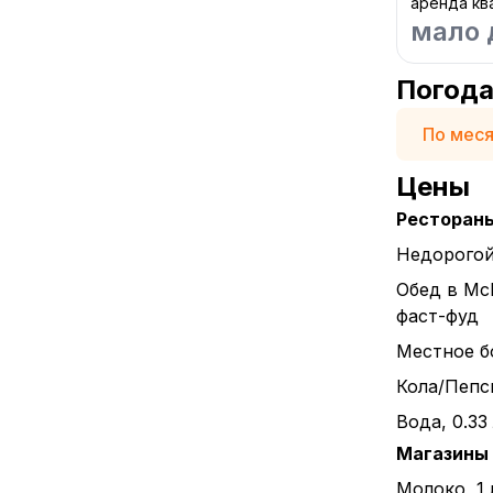
аренда кв
мало 
Погод
По мес
Цены
Ресторан
Недорогой
Обед в Mc
фаст-фуд
Местное бо
Кола/Пепси
Вода, 0.33
Магазины
Молоко, 1 