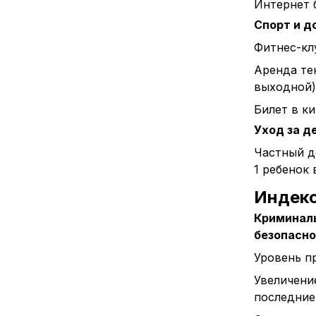
Интернет 
Спорт и д
Фитнес-клу
Аренда тен
выходной)
Билет в к
Уход за д
Частный д
1 ребенок 
Индек
Криминаль
безопасн
Уровень п
Увеличени
последние