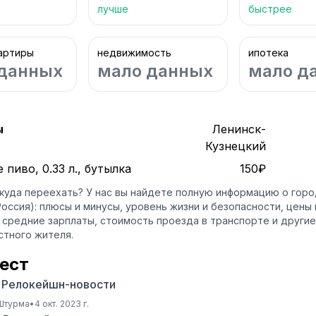
лучше
быстрее
артиры
недвижимость
ипотека
данных
мало данных
мало д
ы
Ленинск-
Кузнецкий
пиво, 0.33 л., бутылка
150₽
куда переехать? У нас вы найдете полную информацию о горо
Россия): плюсы и минусы, уровень жизни и безопасности, цены
, средние зарплаты, стоимость проезда в транспорте и други
тного жителя.
ест
3 Релокейшн-новости
 Штурма
•
4 окт. 2023 г.