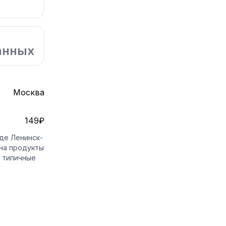
анных
Москва
149₽
де Ленинск-
 на продукты
е типичные