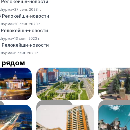
3 Релокейшн-новости
 Штурма
•
27 сент. 2023 г.
3 Релокейшн-новости
 Штурма
•
20 сент. 2023 г.
3 Релокейшн-новости
 Штурма
•
13 сент. 2023 г.
3 Релокейшн-новости
 Штурма
•
6 сент. 2023 г.
 рядом
Новокузнецк
Междуречен
117
км
163
км