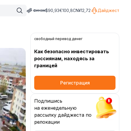
$
90,93
€
100,8
CN¥
12,72
Дайджест
свободный перевод денег
Как безопасно инвестировать
россиянам, находясь за
границей
Регистрация
Подпишись
на еженедельную
рассылку дайджеста по
релокации