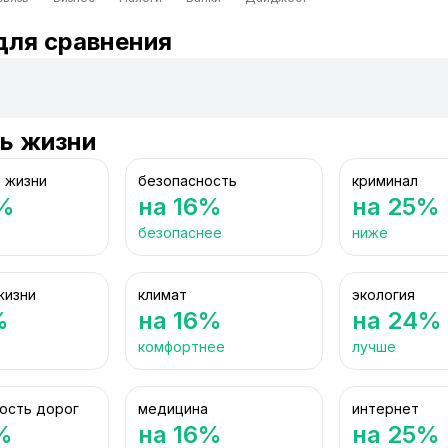
для сравнения
ь жизни
 жизни
безопасность
криминал
%
на 16%
на 25%
безопаснее
ниже
жизни
климат
экология
%
на 16%
на 24%
комфортнее
лучше
ость дорог
медицина
интернет
%
на 16%
на 25%