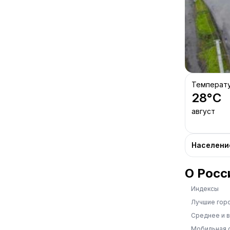
Температ
28
°C
август
Населени
О Росс
Индексы
Лучшие гор
Среднее и 
Мобильная 