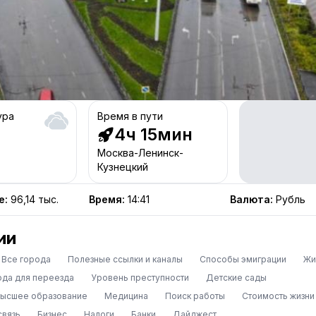
ура
Время в пути
4ч 15мин
Москва-Ленинск-
Кузнецкий
е
:
96,14 тыс.
Время
:
14:41
Валюта
:
Рубль
ии
Все города
Полезные ссылки и каналы
Способы эмиграции
Жи
ода для переезда
Уровень преступности
Детские сады
высшее образование
Медицина
Поиск работы
Стоимость жизни
связь
Бизнес
Налоги
Банки
Дайджест