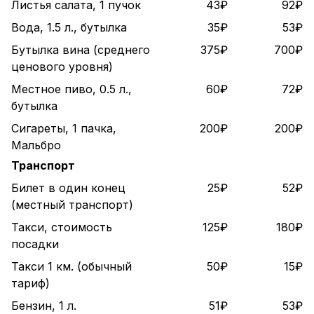
Листья салата, 1 пучок
43₽
92₽
Вода, 1.5 л., бутылка
35₽
53₽
Бутылка вина (среднего
375₽
700₽
ценового уровня)
Местное пиво, 0.5 л.,
60₽
72₽
бутылка
Сигареты, 1 пачка,
200₽
200₽
Мальбро
Транспорт
Билет в один конец
25₽
52₽
(местный транспорт)
Такси, стоимость
125₽
180₽
посадки
Такси 1 км. (обычный
50₽
15₽
тариф)
Бензин, 1 л.
51₽
53₽