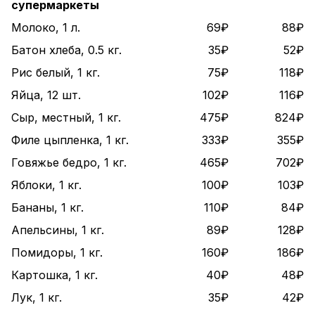
супермаркеты
Молоко, 1 л.
69₽
88₽
Батон хлеба, 0.5 кг.
35₽
52₽
Рис белый, 1 кг.
75₽
118₽
Яйца, 12 шт.
102₽
116₽
Сыр, местный, 1 кг.
475₽
824₽
Филе цыпленка, 1 кг.
333₽
355₽
Говяжье бедро, 1 кг.
465₽
702₽
Яблоки, 1 кг.
100₽
103₽
Бананы, 1 кг.
110₽
84₽
Апельсины, 1 кг.
89₽
128₽
Помидоры, 1 кг.
160₽
186₽
Картошка, 1 кг.
40₽
48₽
Лук, 1 кг.
35₽
42₽