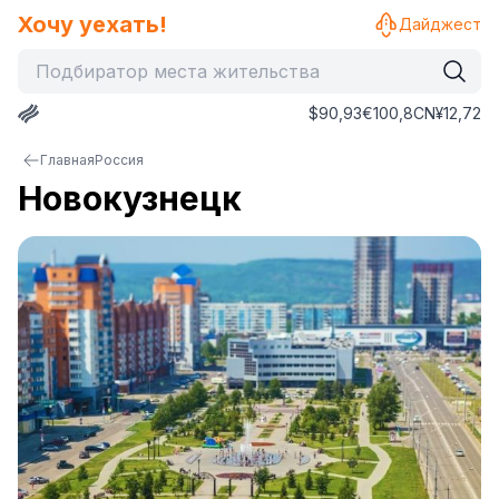
Хочу уехать!
Дайджест
$
90,93
€
100,8
CN¥
12,72
Главная
Россия
Новокузнецк