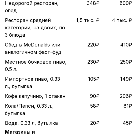
Недорогой ресторан,
348₽
800₽
обед
Ресторан средней
1,5 тыс. ₽
4 тыс. ₽
категории, на двоих, по
3 блюда
Обед в McDonalds или
220₽
410₽
аналогичном фаст-фуд
Местное бочковое пиво,
230₽
250₽
0.5 л.
Импортное пиво, 0.33
105₽
149₽
л., бутылка
Кофе капучино, 1 стакан
90₽
206₽
Кола/Пепси, 0.33 л.,
58₽
81₽
бутылка
Вода, 0.33 л, бутылка
20₽
45₽
Магазины и