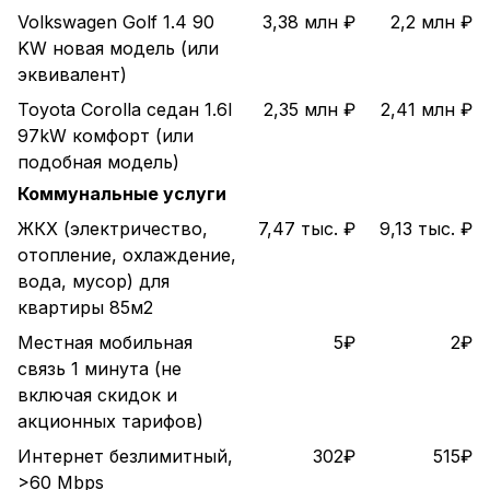
Volkswagen Golf 1.4 90
3,38 млн ₽
2,2 млн ₽
KW новая модель (или
эквивалент)
Toyota Corolla седан 1.6l
2,35 млн ₽
2,41 млн ₽
97kW комфорт (или
подобная модель)
Коммунальные услуги
ЖКХ (электричество,
7,47 тыс. ₽
9,13 тыс. ₽
отопление, охлаждение,
вода, мусор) для
квартиры 85м2
Местная мобильная
5₽
2₽
связь 1 минута (не
включая скидок и
акционных тарифов)
Интернет безлимитный,
302₽
515₽
>60 Mbps