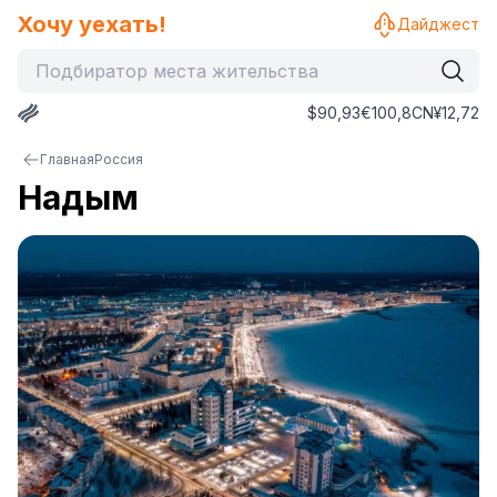
Хочу уехать!
Дайджест
$
90,93
€
100,8
CN¥
12,72
Главная
Россия
Надым