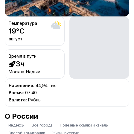
Температура
19
°C
август
Время в пути
3ч
Москва-Надым
Население
:
44,94 тыс.
Время
:
07:40
Валюта
:
Рубль
О России
Индексы
Все города
Полезные ссылки и каналы
Способы эмиграции
Жизнь русских