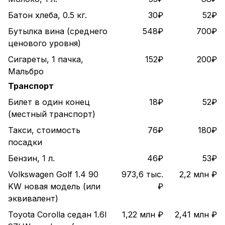
Батон хлеба, 0.5 кг.
30₽
52₽
Бутылка вина (среднего
548₽
700₽
ценового уровня)
Сигареты, 1 пачка,
152₽
200₽
Мальбро
Транспорт
Билет в один конец
18₽
52₽
(местный транспорт)
Такси, стоимость
76₽
180₽
посадки
Бензин, 1 л.
46₽
53₽
Volkswagen Golf 1.4 90
973,6 тыс.
2,2 млн ₽
KW новая модель (или
₽
эквивалент)
Toyota Corolla седан 1.6l
1,22 млн ₽
2,41 млн ₽