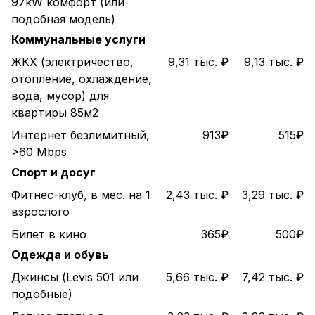
97kW комфорт (или
подобная модель)
Коммунальные услуги
ЖКХ (электричество,
9,31 тыс. ₽
9,13 тыс. ₽
отопление, охлаждение,
вода, мусор) для
квартиры 85м2
Интернет безлимитный,
913₽
515₽
>60 Mbps
Спорт и досуг
Фитнес-клуб, в мес. на 1
2,43 тыс. ₽
3,29 тыс. ₽
взрослого
Билет в кино
365₽
500₽
Одежда и обувь
Джинсы (Levis 501 или
5,66 тыс. ₽
7,42 тыс. ₽
подобные)