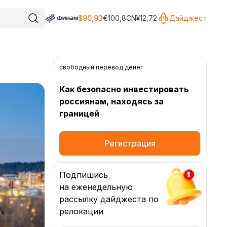
$
90,93
€
100,8
CN¥
12,72
Дайджест
свободный перевод денег
Как безопасно инвестировать
россиянам, находясь за
границей
Регистрация
Подпишись
на еженедельную
рассылку дайджеста по
релокации