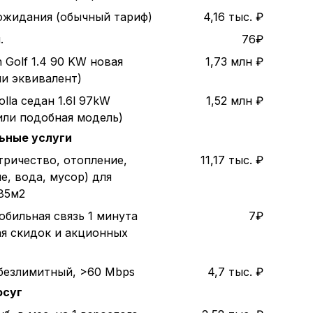
 ожидания (обычный тариф)
4,16 тыс. ₽
.
76₽
 Golf 1.4 90 KW новая
1,73 млн ₽
ли эквивалент)
olla седан 1.6l 97kW
1,52 млн ₽
или подобная модель)
ьные услуги
тричество, отопление,
11,17 тыс. ₽
е, вода, мусор) для
85м2
обильная связь 1 минута
7₽
ая скидок и акционных
безлимитный, >60 Mbps
4,7 тыс. ₽
осуг