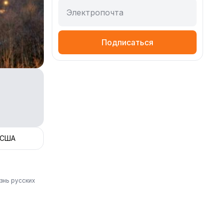
Электропочта
Подписаться
 США
знь русских