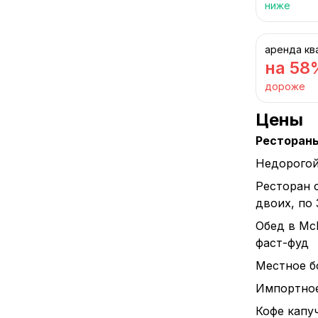
ниже
аренда кв
на 58
дороже
Цены
Ресторан
Недорогой
Ресторан 
двоих, по
Обед в Mc
фаст-фуд
Местное бо
Импортное 
Кофе капуч