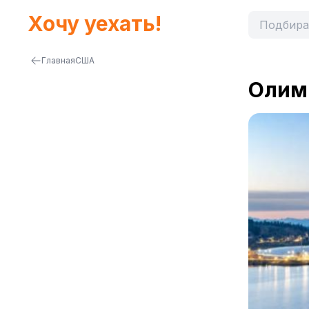
Хочу уехать!
Главная
США
Олим