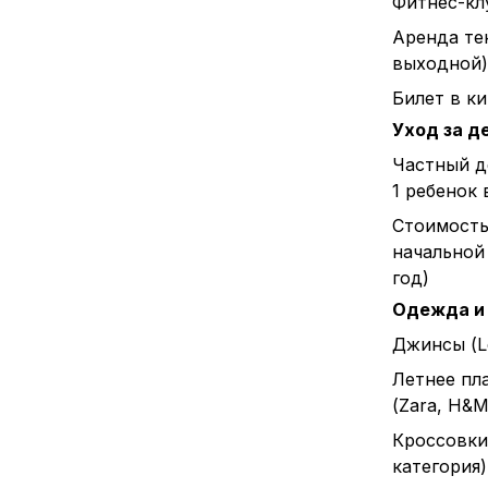
Фитнес-клу
Аренда тен
выходной)
Билет в к
Уход за д
Частный д
1 ребенок 
Стоимост
начальной 
год)
Одежда и
Джинсы (L
Летнее пл
(Zara, H&M 
Кроссовки
категория)