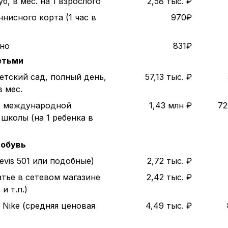
б, в мес. на 1 взрослого
2,58 тыс. ₽
нисного корта (1 час в
970₽
ино
831₽
етьми
етский сад, полный день,
57,13 тыс. ₽
в мес.
ь международной
1,43 млн ₽
72
школы (на 1 ребенка в
 обувь
evis 501 или подобные)
2,72 тыс. ₽
атье в сетевом магазине
2,42 тыс. ₽
и т.п.)
 Nike (средняя ценовая
4,49 тыс. ₽