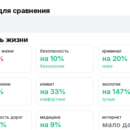
для сравнения
ь жизни
 жизни
безопасность
криминал
%
на 10%
на 20%
безопаснее
ниже
жизни
климат
экология
%
на 33%
на 147
комфортнее
лучше
ость дорог
медицина
интернет
3%
на 9%
мало д