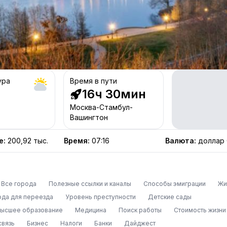
ура
Время в пути
16ч 30мин
Москва-Стамбул-
Вашингтон
е
:
200,92 тыс.
Время
:
07:16
Валюта
:
доллар
Все города
Полезные ссылки и каналы
Способы эмиграции
Жи
ода для переезда
Уровень преступности
Детские сады
высшее образование
Медицина
Поиск работы
Стоимость жизни
связь
Бизнес
Налоги
Банки
Дайджест