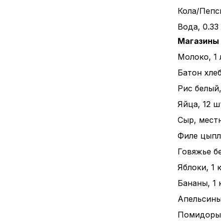
Кола/Пепси
Вода, 0.33
Магазины
Молоко, 1 
Батон хлеба
Рис белый, 
Яйца, 12 ш
Сыр, местн
Филе цыпле
Говяжье бе
Яблоки, 1 к
Бананы, 1 к
Апельсины,
Помидоры, 