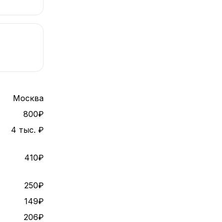
Москва
800₽
4 тыс. ₽
410₽
250₽
149₽
206₽