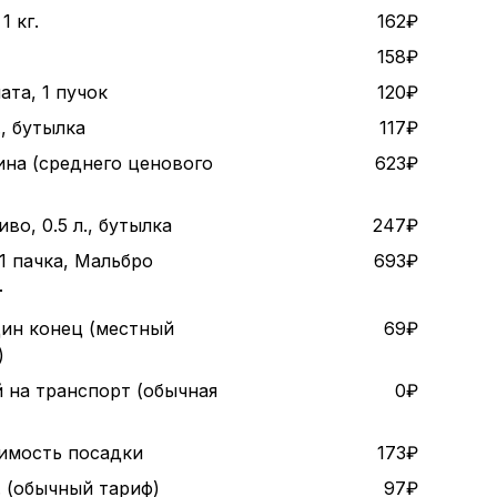
1 кг.
162₽
158₽
ата, 1 пучок
120₽
., бутылка
117₽
ина (среднего ценового
623₽
во, 0.5 л., бутылка
247₽
1 пачка, Мальбро
693₽
т
дин конец (местный
69₽
)
 на транспорт (обычная
0₽
оимость посадки
173₽
. (обычный тариф)
97₽