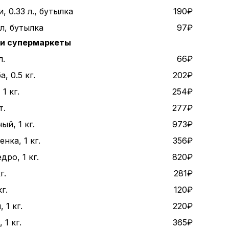
, 0.33 л., бутылка
190₽
 л, бутылка
97₽
 и супермаркеты
л.
66₽
, 0.5 кг.
202₽
1 кг.
254₽
т.
277₽
ый, 1 кг.
973₽
нка, 1 кг.
356₽
дро, 1 кг.
820₽
г.
281₽
г.
120₽
 1 кг.
220₽
1 кг.
365₽