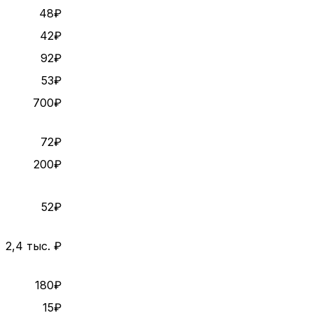
48₽
42₽
92₽
53₽
700₽
72₽
200₽
52₽
2,4 тыс. ₽
180₽
15₽