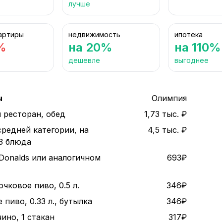
лучше
артиры
недвижимость
ипотека
%
на 20%
на 110%
дешевле
выгоднее
ы
Олимпия
 ресторан, обед
1,73 тыс. ₽
средней категории, на
4,5 тыс. ₽
 3 блюда
Donalds или аналогичном
693₽
чковое пиво, 0.5 л.
346₽
пиво, 0.33 л., бутылка
346₽
ино, 1 стакан
317₽