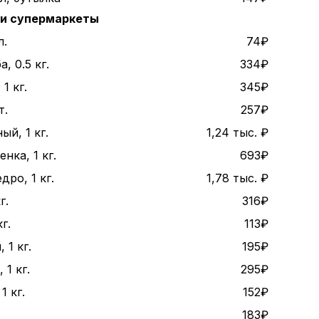
 и супермаркеты
л.
74₽
, 0.5 кг.
334₽
1 кг.
345₽
т.
257₽
ый, 1 кг.
1,24 тыс. ₽
нка, 1 кг.
693₽
дро, 1 кг.
1,78 тыс. ₽
г.
316₽
г.
113₽
 1 кг.
195₽
1 кг.
295₽
1 кг.
152₽
183₽