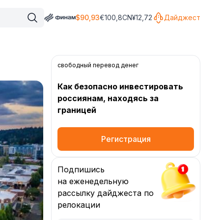
$
90,93
€
100,8
CN¥
12,72
Дайджест
свободный перевод денег
Как безопасно инвестировать
россиянам, находясь за
границей
Регистрация
Подпишись
на еженедельную
рассылку дайджеста по
релокации