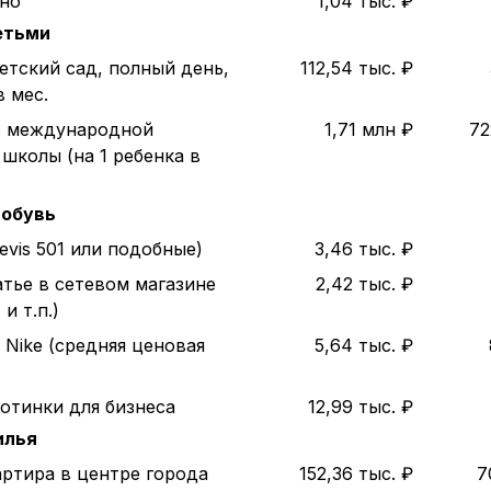
ино
1,04 тыс. ₽
етьми
етский сад, полный день,
112,54 тыс. ₽
в мес.
ь международной
1,71 млн ₽
72
школы (на 1 ребенка в
 обувь
evis 501 или подобные)
3,46 тыс. ₽
атье в сетевом магазине
2,42 тыс. ₽
и т.п.)
 Nike (средняя ценовая
5,64 тыс. ₽
отинки для бизнеса
12,99 тыс. ₽
илья
артира в центре города
152,36 тыс. ₽
7