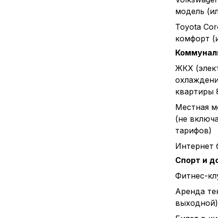
модель (и
Toyota Cor
комфорт (
Коммунал
ЖКХ (элек
охлаждени
квартиры 
Местная м
(не включ
тарифов)
Интернет 
Спорт и д
Фитнес-клу
Аренда тен
выходной)