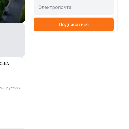
Электропочта
Подписаться
 США
знь русских