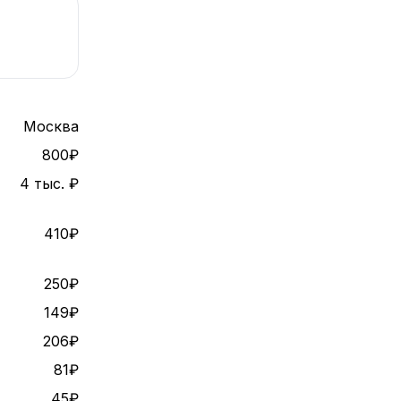
Москва
800₽
4 тыс. ₽
410₽
250₽
149₽
206₽
81₽
45₽