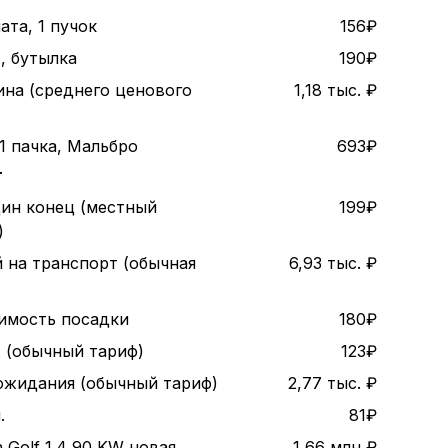
ата, 1 пучок
156₽
., бутылка
190₽
ина (среднего ценового
1,18 тыс. ₽
1 пачка, Мальбро
693₽
т
дин конец (местный
199₽
)
 на транспорт (обычная
6,93 тыс. ₽
оимость посадки
180₽
. (обычный тариф)
123₽
 ожидания (обычный тариф)
2,77 тыс. ₽
.
81₽
 Golf 1.4 90 KW новая
1,66 млн ₽