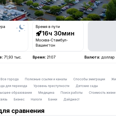
ура
Время в пути
16ч 30мин
Москва-Стамбул-
Вашингтон
е
:
71,93 тыс.
Время
:
21:07
Валюта
:
доллар
Все города
Полезные ссылки и каналы
Способы эмиграции
Жи
ода для переезда
Уровень преступности
Детские сады
высшее образование
Медицина
Поиск работы
Стоимость жизни
связь
Бизнес
Налоги
Банки
Дайджест
для сравнения