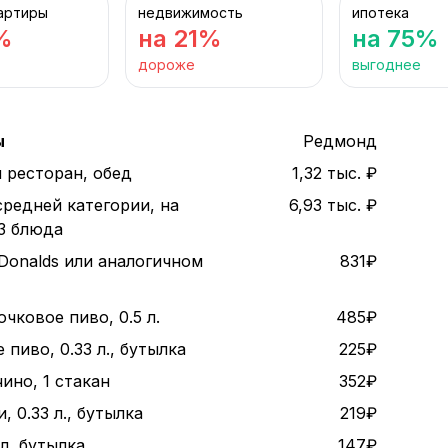
артиры
недвижимость
ипотека
%
на 21%
на 75%
дороже
выгоднее
ы
Редмонд
 ресторан, обед
1,32 тыс. ₽
средней категории, на
6,93 тыс. ₽
 3 блюда
Donalds или аналогичном
831₽
чковое пиво, 0.5 л.
485₽
пиво, 0.33 л., бутылка
225₽
ино, 1 стакан
352₽
, 0.33 л., бутылка
219₽
 л, бутылка
147₽