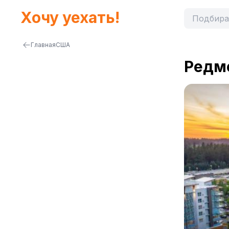
Хочу уехать!
Главная
США
Редм