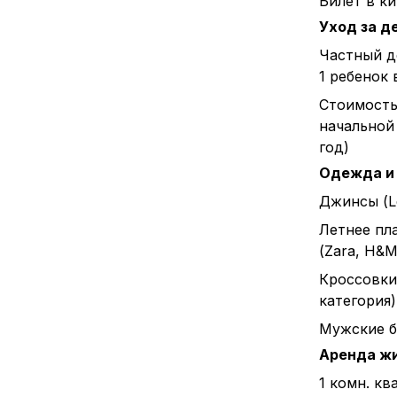
Билет в к
Уход за д
Частный д
1 ребенок 
Стоимост
начальной 
год)
Одежда и
Джинсы (L
Летнее пл
(Zara, H&M 
Кроссовки
категория)
Мужские б
Аренда ж
1 комн. кв