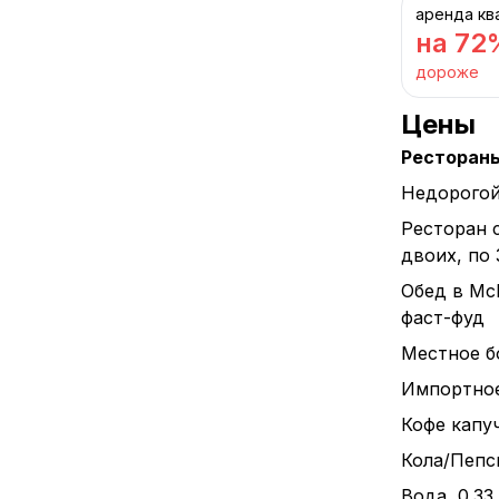
аренда кв
на 72
дороже
Цены
Ресторан
Недорогой
Ресторан 
двоих, по
Обед в Mc
фаст-фуд
Местное бо
Импортное 
Кофе капуч
Кола/Пепси
Вода, 0.33