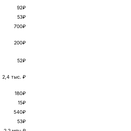
92₽
53₽
700₽
200₽
52₽
2,4 тыс. ₽
180₽
15₽
540₽
53₽
2,2 млн ₽