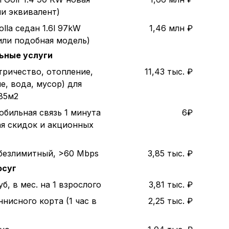
ли эквивалент)
olla седан 1.6l 97kW
1,46 млн ₽
или подобная модель)
ьные услуги
тричество, отопление,
11,43 тыс. ₽
е, вода, мусор) для
85м2
обильная связь 1 минута
6₽
ая скидок и акционных
безлимитный, >60 Mbps
3,85 тыс. ₽
осуг
б, в мес. на 1 взрослого
3,81 тыс. ₽
нисного корта (1 час в
2,25 тыс. ₽