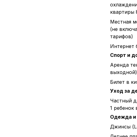
охлаждени
квартиры 
Местная м
(не включ
тарифов)
Интернет 
Спорт и д
Аренда тен
выходной)
Билет в к
Уход за д
Частный д
1 ребенок 
Одежда и
Джинсы (L
Летнее пл