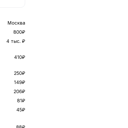
Москва
800₽
4 тыс. ₽
410₽
250₽
149₽
206₽
81₽
45₽
88₽