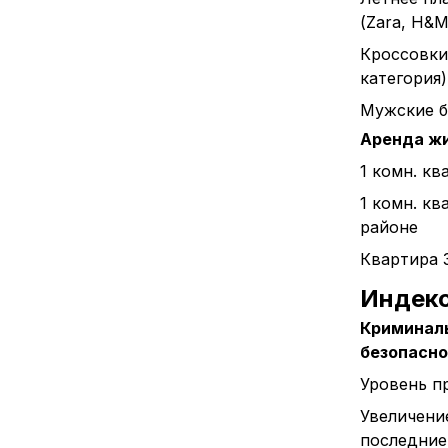
(Zara, H&M 
Кроссовки
категория)
Мужские б
Аренда ж
1 комн. кв
1 комн. кв
районе
Квартира 
Индек
Криминаль
безопасн
Уровень п
Увеличени
последние