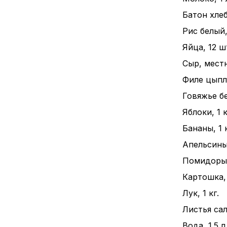
Батон хлеба
Рис белый, 
Яйца, 12 ш
Сыр, местн
Филе цыпле
Говяжье бе
Яблоки, 1 к
Бананы, 1 к
Апельсины,
Помидоры, 
Картошка, 
Лук, 1 кг.
Листья сал
Вода, 1.5 л