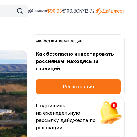
$
90,93
€
100,8
CN¥
12,72
Дайджест
свободный перевод денег
Как безопасно инвестировать
россиянам, находясь за
границей
Регистрация
Подпишись
на еженедельную
рассылку дайджеста по
релокации