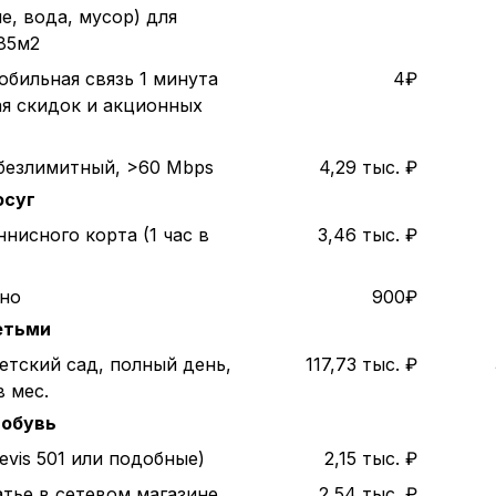
е, вода, мусор) для
85м2
обильная связь 1 минута
4₽
ая скидок и акционных
безлимитный, >60 Mbps
4,29 тыс. ₽
осуг
нисного корта (1 час в
3,46 тыс. ₽
ино
900₽
етьми
етский сад, полный день,
117,73 тыс. ₽
в мес.
 обувь
evis 501 или подобные)
2,15 тыс. ₽
атье в сетевом магазине
2,54 тыс. ₽