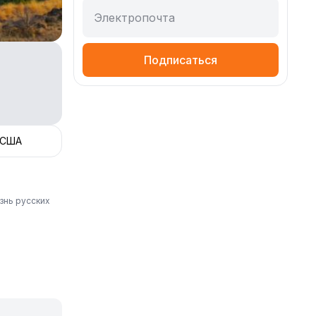
Электропочта
Подписаться
 США
знь русских