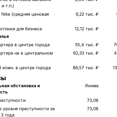
и т.п.)
 Nike (средняя ценовая
6,22 тыс. ₽
отинки для бизнеса
12,12 тыс. ₽
илья
артира в центре города
55,4 тыс. ₽
7
артира не в центральном
62,33 тыс. ₽
4
3 комн. в центре города
86,57 тыс. ₽
13
сы
ная обстановка и
Якима
ость
реступности
73,08
е уровня преступности за
73,08
 3 года