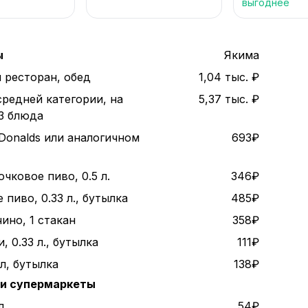
выгоднее
ы
Якима
 ресторан, обед
1,04 тыс. ₽
средней категории, на
5,37 тыс. ₽
 3 блюда
Donalds или аналогичном
693₽
чковое пиво, 0.5 л.
346₽
пиво, 0.33 л., бутылка
485₽
ино, 1 стакан
358₽
, 0.33 л., бутылка
111₽
 л, бутылка
138₽
 и супермаркеты
л.
54₽