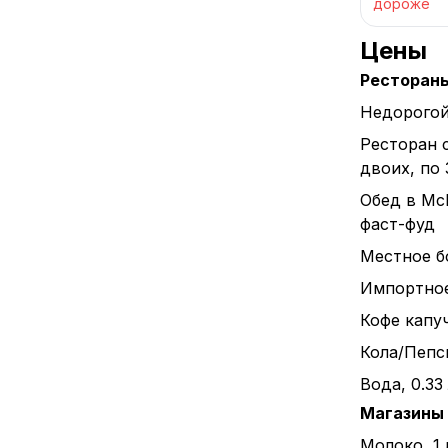
дороже
Цены
Ресторан
Недорогой
Ресторан 
двоих, по
Обед в Mc
фаст-фуд
Местное бо
Импортное 
Кофе капуч
Кола/Пепси
Вода, 0.33
Магазины
Молоко, 1 