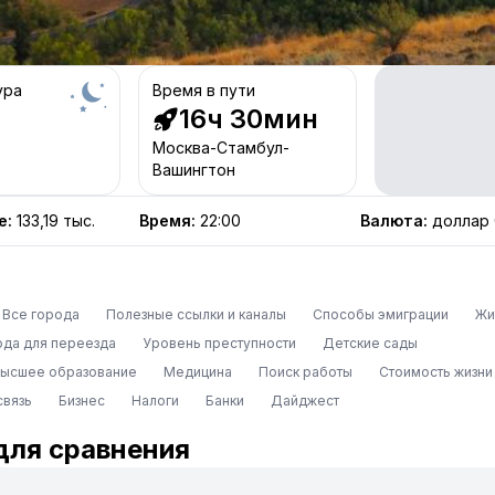
ура
Время в пути
16ч 30мин
Москва-Стамбул-
Вашингтон
е
:
133,19 тыс.
Время
:
22:00
Валюта
:
доллар
Все города
Полезные ссылки и каналы
Способы эмиграции
Жи
ода для переезда
Уровень преступности
Детские сады
высшее образование
Медицина
Поиск работы
Стоимость жизни
связь
Бизнес
Налоги
Банки
Дайджест
для сравнения