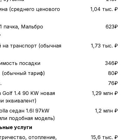
ина (среднего ценового
1,04 тыс. ₽
1 пачка, Мальбро
623₽
т
 на транспорт (обычная
1,73 тыс. ₽
оимость посадки
346₽
. (обычный тариф)
80₽
.
76₽
 Golf 1.4 90 KW новая
1,29 млн ₽
ли эквивалент)
olla седан 1.6l 97kW
1,2 млн ₽
или подобная модель)
ьные услуги
тричество, отопление,
15,6 тыс. ₽