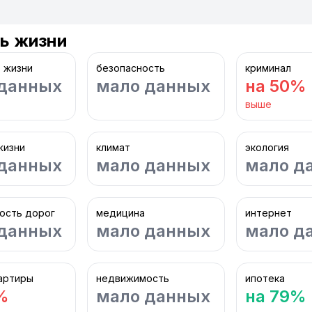
ь жизни
 жизни
безопасность
криминал
данных
мало данных
на 50%
выше
жизни
климат
экология
данных
мало данных
мало д
ость дорог
медицина
интернет
данных
мало данных
мало д
артиры
недвижимость
ипотека
%
мало данных
на 79%