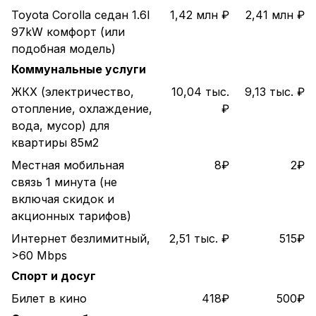
Toyota Corolla седан 1.6l
1,42 млн ₽
2,41 млн ₽
97kW комфорт (или
подобная модель)
Коммунальные услуги
ЖКХ (электричество,
10,04 тыс.
9,13 тыс. ₽
отопление, охлаждение,
₽
вода, мусор) для
квартиры 85м2
Местная мобильная
8₽
2₽
связь 1 минута (не
включая скидок и
акционных тарифов)
Интернет безлимитный,
2,51 тыс. ₽
515₽
>60 Mbps
Спорт и досуг
Билет в кино
418₽
500₽