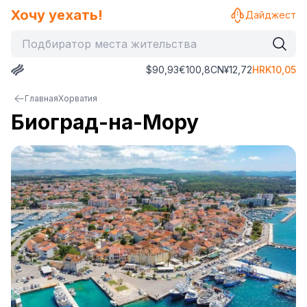
Хочу уехать!
Дайджест
$
90,93
€
100,8
CN¥
12,72
HRK
10,05
Главная
Хорватия
Биоград-на-Мору