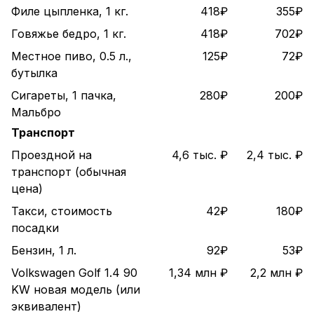
Филе цыпленка, 1 кг.
418₽
355₽
Говяжье бедро, 1 кг.
418₽
702₽
Местное пиво, 0.5 л.,
125₽
72₽
бутылка
Сигареты, 1 пачка,
280₽
200₽
Мальбро
Транспорт
Проездной на
4,6 тыс. ₽
2,4 тыс. ₽
транспорт (обычная
цена)
Такси, стоимость
42₽
180₽
посадки
Бензин, 1 л.
92₽
53₽
Volkswagen Golf 1.4 90
1,34 млн ₽
2,2 млн ₽
KW новая модель (или
эквивалент)