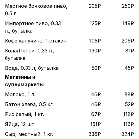
Местное бочковое пиво,
205₽
250₽
0.5 л.
Импортное пиво, 0.33
125₽
149₽
л., бутылка
Кофе капучино, 1 стакан
105₽
206₽
Кола/Пепси, 0.33 л.,
130₽
81₽
бутылка
Вода, 0.33 л, бутылка
50₽
45₽
Магазины и
супермаркеты
Молоко, 1 л.
46₽
88₽
Батон хлеба, 0.5 кг.
46₽
52₽
Рис белый, 1 кг.
67₽
118₽
Яйца, 12 шт.
151₽
116₽
Сыр, местный, 1 кг.
836₽
824₽