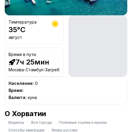
Температура
35
°C
август
Время в пути
7ч 25мин
Москва-Стамбул-Загреб
Население
:
0
Время
:
Валюта
:
куна
О Хорватии
Индексы
Все города
Полезные ссылки и каналы
Способы эмиграции
Жизнь русских